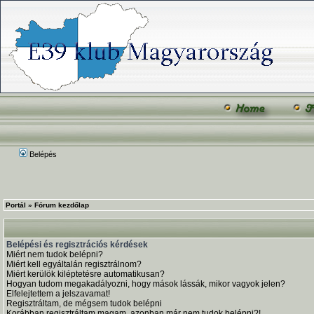
Belépés
Portál
»
Fórum kezdőlap
Belépési és regisztrációs kérdések
Miért nem tudok belépni?
Miért kell egyáltalán regisztrálnom?
Miért kerülök kiléptetésre automatikusan?
Hogyan tudom megakadályozni, hogy mások lássák, mikor vagyok jelen?
Elfelejtettem a jelszavamat!
Regisztráltam, de mégsem tudok belépni
Korábban regisztráltam magam, azonban már nem tudok belépni?!