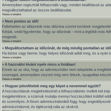
Amennyiben regisztrált felhasználó vagy, minden beállításod az ada
megváltoztathatod az összes beállításodat.
Vissza a tetejére
» Nem pontos az idő!
Feltehetően az időpontok más időzóna szerint kerülnek megjeleníté
Kérjük, vedd figyelembe, hogy az időzónát – mint a legtöbb más felh
megtedd.
Vissza a tetejére
» Megváltoztattam az időzónát, de még mindig pontatlan az idő
Ha biztos vagy benne, hogy helyes időzónát adtál meg, és a nyári idő
Vissza a tetejére
» A használni kívánt nyelv nincs a listában!
Ennek az az oka, hogy az adminisztrátor nem telepítette a megfelel
csomagot, amennyiben viszont még nem létezik, nyugodtan készítsd el
Vissza a tetejére
» Hogyan jeleníthetek meg egy képet a nevemmel együtt?
A hozzászólások megtekintésénél a felhasználónév mellett két kép 
megjelenítésre, a számuk mutatja mennyi hozzászólást küldtél eddi
és személyes. A fórum adminisztrátorától függ, hogy engedélyezett-e
adminisztrátorral, és tájékozódj nála az okokról.
Vissza a tetejére