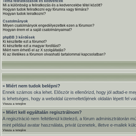
Téma feliratkozások és kedvencek
Mi a különbség a feliratkozás és a kedvencekbe tétel között?
Hogyan tudok feliratkozni egy fórumra vagy témára?
Hogyan tudok leiratkozni?
Csatolmányok
Milyen csatolmányok engedélyezettek ezen a fórumon?
Hogyan érem el a saját csatolmányaimat?
phpBB 3 kérdések
Ki készítette ezt a fórumot?
Ki készítette ezt a magyar fordítást?
Miért nem érhető el az X szolgáltatás?
Ki az illetékes a fórumon olvasható tartalommal kapcsolatban?
» Miért nem tudok belépni?
Ennek számos oka lehet. Először is ellenőrizd, hogy jól adtad-e meg
is lehetséges, hogy a weboldal üzemeltetőjének oldalán lépett fel va
Vissza a tetejére
» Miért kell egyáltalán regisztrálnom?
A regisztráció nem feltétlenül kötelező, a fórum adminisztrátorán 
mint például avatar használata, privát üzenetek, illetve e-mailek k
Vissza a tetejére