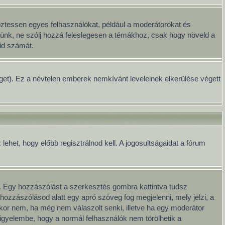
öztessen egyes felhasználókat, például a moderátorokat és
Kérünk, ne szólj hozzá feleslegesen a témákhoz, csak hogy növeld a
id számát.
séget). Ez a névtelen emberek nemkívánt leveleinek elkerülése végett
het, hogy előbb regisztrálnod kell. A jogosultságaidat a fórum
. Egy hozzászólást a szerkesztés gombra kattintva tudsz
hozzászólásod alatt egy apró szöveg fog megjelenni, mely jelzi, a
kkor nem, ha még nem válaszolt senki, illetve ha egy moderátor
igyelembe, hogy a normál felhasználók nem törölhetik a