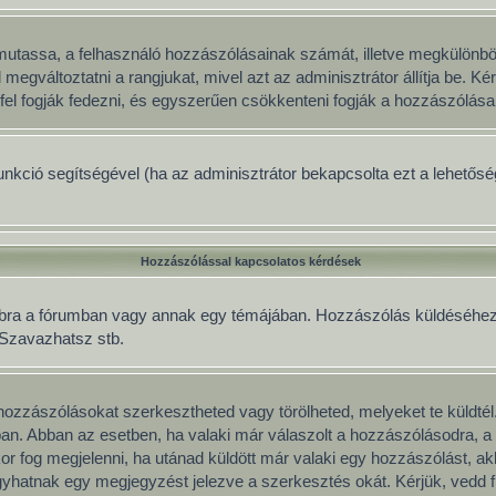
gy mutassa, a felhasználó hozzászólásainak számát, illetve megkülönb
 megváltoztatni a rangjukat, mivel azt az adminisztrátor állítja be. 
fel fogják fedezni, és egyszerűen csökkenteni fogják a hozzászólása
 funkció segítségével (ha az adminisztrátor bekapcsolta ezt a lehető
Hozzászólással kapcsolatos kérdések
mbra a fórumban vagy annak egy témájában. Hozzászólás küldéséhez le
, Szavazhatsz stb.
ozzászólásokat szerkesztheted vagy törölheted, melyeket te küldtél
mban. Abban az esetben, ha valaki már válaszolt a hozzászólásodra, a 
or fog megjelenni, ha utánad küldött már valaki egy hozzászólást, a
yhatnak egy megjegyzést jelezve a szerkesztés okát. Kérjük, vedd f