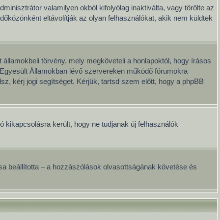
minisztrátor valamilyen okból kifolyólag inaktiválta, vagy törölte az
közönként eltávolítják az olyan felhasználókat, akik nem küldtek
 államokbeli törvény, mely megköveteli a honlapoktól, hogy írásos
ai Egyesült Államokban lévő szervereken működő fórumokra
, kérj jogi segítséget. Kérjük, tartsd szem előtt, hogy a phpBB
ció kikapcsolásra került, hogy ne tudjanak új felhasználók
onosa beállította – a hozzászólások olvasottságának követése és