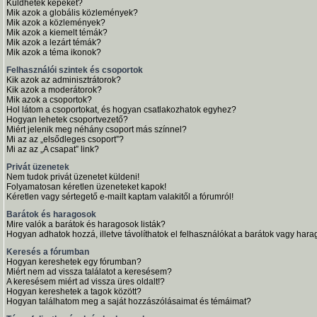
Küldhetek képeket?
Mik azok a globális közlemények?
Mik azok a közlemények?
Mik azok a kiemelt témák?
Mik azok a lezárt témák?
Mik azok a téma ikonok?
Felhasználói szintek és csoportok
Kik azok az adminisztrátorok?
Kik azok a moderátorok?
Mik azok a csoportok?
Hol látom a csoportokat, és hogyan csatlakozhatok egyhez?
Hogyan lehetek csoportvezető?
Miért jelenik meg néhány csoport más színnel?
Mi az az „elsődleges csoport”?
Mi az az „A csapat” link?
Privát üzenetek
Nem tudok privát üzenetet küldeni!
Folyamatosan kéretlen üzeneteket kapok!
Kéretlen vagy sértegető e-mailt kaptam valakitől a fórumról!
Barátok és haragosok
Mire valók a barátok és haragosok listák?
Hogyan adhatok hozzá, illetve távolíthatok el felhasználókat a barátok vagy harag
Keresés a fórumban
Hogyan kereshetek egy fórumban?
Miért nem ad vissza találatot a keresésem?
A keresésem miért ad vissza üres oldalt!?
Hogyan kereshetek a tagok között?
Hogyan találhatom meg a saját hozzászólásaimat és témáimat?