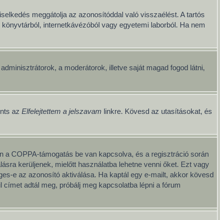
iselkedés meggátolja az azonosítóddal való visszaélést. A tartós
ul könyvtárból, internetkávézóból vagy egyetemi laborból. Ha nem
z adminisztrátorok, a moderátorok, illetve saját magad fogod látni,
ints az
Elfelejtettem a jelszavam
linkre. Kövesd az utasításokat, és
iben a COPPA-támogatás be van kapcsolva, és a regisztráció során
ásra kerüljenek, mielőtt használatba lehetne venni őket. Ezt vagy
éges-e az azonosító aktiválása. Ha kaptál egy e-mailt, akkor kövesd
l címet adtál meg, próbálj meg kapcsolatba lépni a fórum