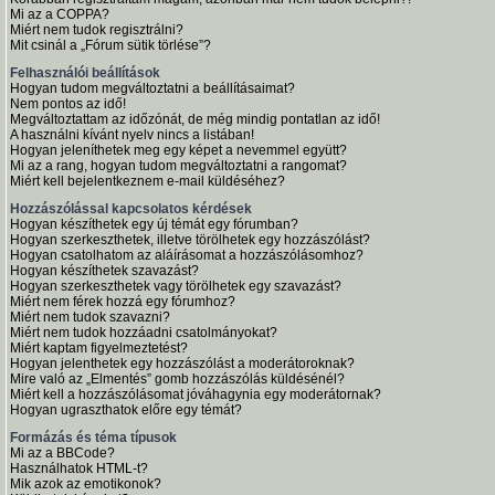
Mi az a COPPA?
Miért nem tudok regisztrálni?
Mit csinál a „Fórum sütik törlése”?
Felhasználói beállítások
Hogyan tudom megváltoztatni a beállításaimat?
Nem pontos az idő!
Megváltoztattam az időzónát, de még mindig pontatlan az idő!
A használni kívánt nyelv nincs a listában!
Hogyan jeleníthetek meg egy képet a nevemmel együtt?
Mi az a rang, hogyan tudom megváltoztatni a rangomat?
Miért kell bejelentkeznem e-mail küldéséhez?
Hozzászólással kapcsolatos kérdések
Hogyan készíthetek egy új témát egy fórumban?
Hogyan szerkeszthetek, illetve törölhetek egy hozzászólást?
Hogyan csatolhatom az aláírásomat a hozzászólásomhoz?
Hogyan készíthetek szavazást?
Hogyan szerkeszthetek vagy törölhetek egy szavazást?
Miért nem férek hozzá egy fórumhoz?
Miért nem tudok szavazni?
Miért nem tudok hozzáadni csatolmányokat?
Miért kaptam figyelmeztetést?
Hogyan jelenthetek egy hozzászólást a moderátoroknak?
Mire való az „Elmentés” gomb hozzászólás küldésénél?
Miért kell a hozzászólásomat jóváhagynia egy moderátornak?
Hogyan ugraszthatok előre egy témát?
Formázás és téma típusok
Mi az a BBCode?
Használhatok HTML-t?
Mik azok az emotikonok?