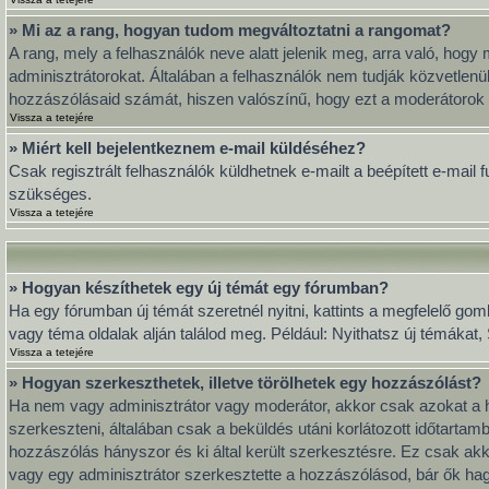
» Mi az a rang, hogyan tudom megváltoztatni a rangomat?
A rang, mely a felhasználók neve alatt jelenik meg, arra való, ho
adminisztrátorokat. Általában a felhasználók nem tudják közvetlenül
hozzászólásaid számát, hiszen valószínű, hogy ezt a moderátorok 
Vissza a tetejére
» Miért kell bejelentkeznem e-mail küldéséhez?
Csak regisztrált felhasználók küldhetnek e-mailt a beépített e-mail
szükséges.
Vissza a tetejére
» Hogyan készíthetek egy új témát egy fórumban?
Ha egy fórumban új témát szeretnél nyitni, kattints a megfelelő go
vagy téma oldalak alján találod meg. Például: Nyithatsz új témákat
Vissza a tetejére
» Hogyan szerkeszthetek, illetve törölhetek egy hozzászólást?
Ha nem vagy adminisztrátor vagy moderátor, akkor csak azokat a h
szerkeszteni, általában csak a beküldés utáni korlátozott időtarta
hozzászólás hányszor és ki által került szerkesztésre. Ez csak akk
vagy egy adminisztrátor szerkesztette a hozzászólásod, bár ők hag