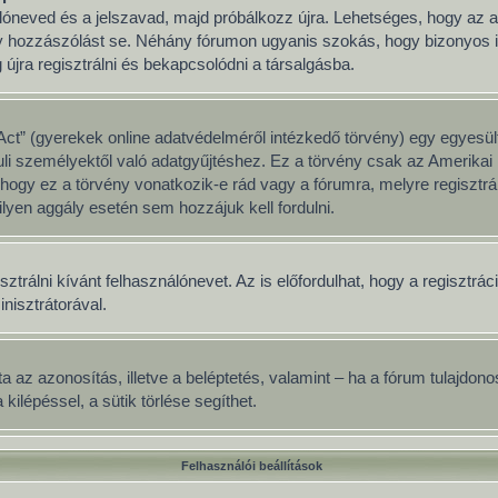
nálóneved és a jelszavad, majd próbálkozz újra. Lehetséges, hogy az ad
y hozzászólást se. Néhány fórumon ugyanis szokás, hogy bizonyos idő
jra regisztrálni és bekapcsolódni a társalgásba.
ct” (gyerekek online adatvédelméről intézkedő törvény) egy egyesült
uli személyektől való adatgyűjtéshez. Ez a törvény csak az Amerik
y ez a törvény vonatkozik-e rád vagy a fórumra, melyre regisztrálsz
lyen aggály esetén sem hozzájuk kell fordulni.
sztrálni kívánt felhasználónevet. Az is előfordulhat, hogy a regisztrá
inisztrátorával.
adata az azonosítás, illetve a beléptetés, valamint – ha a fórum tulajd
ilépéssel, a sütik törlése segíthet.
Felhasználói beállítások