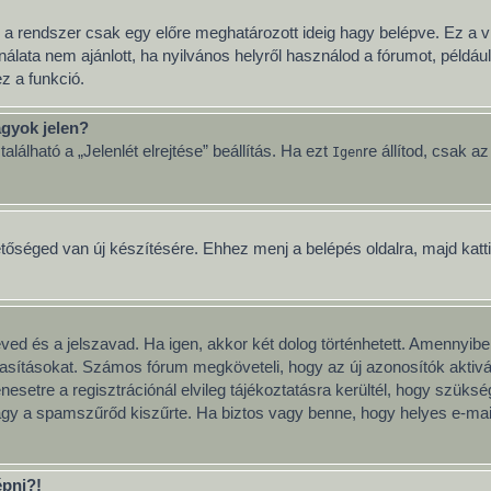
 a rendszer csak egy előre meghatározott ideig hagy belépve. Ez a v
nálata nem ajánlott, ha nyilvános helyről használod a fórumot, példá
z a funkció.
gyok jelen?
lálható a „Jelenlét elrejtése” beállítás. Ha ezt
re állítod, csak a
Igen
etőséged van új készítésére. Ehhez menj a belépés oldalra, majd katt
neved és a jelszavad. Ha igen, akkor két dolog történhetett. Amenny
tasításokat. Számos fórum megköveteli, hogy az új azonosítók aktivál
esetre a regisztrációnál elvileg tájékoztatásra kerültél, hogy szüks
vagy a spamszűrőd kiszűrte. Ha biztos vagy benne, hogy helyes e-mai
épni?!