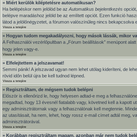
» Miért kerülök kiléptetésre automatikusan?
Ha belépéskor nem jelölöd be az
Automatikus bejelentkezés
opciót,
belépve maradáshoz jelöld be az említett opciót. Ezen funkció hasz
látod a jelölőnégyzetet, a fórumon valószínűleg nincs bekapcsolva e
Vissza a tetejére
» Hogyan tudom megakadályozni, hogy mások lássák, mikor va
A Felhasználói vezérlőpultban a „Fórum beállítások” menüpont alatt ta
hogy jelen vagy-e.
Vissza a tetejére
» Elfelejtettem a jelszavamat!
Semmi pánik! A jelszavad ugyan nem lehet utólag kideríteni, de leh
rövid időn belül újra be kell tudnod lépned.
Vissza a tetejére
» Regisztráltam, de mégsem tudok belépni
Először is ellenőrizd le, hogy helyesen adtad-e meg a felhasználó
megadtad, hogy 13 évesnél fiatalabb vagy, követned kell a kapott u
egy adminisztrátornak vagy a felhasználónak kell megtennie. Minden
az utasításait, ha nem, lehet, hogy rossz e-mail címet adtál meg, 
adminisztrátorával.
Vissza a tetejére
» Korábban regisztráltam magam, azonban már nem tudok bel