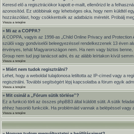
Keresd elő a regisztrációkor kapott e-mailt, ellenőrizd le a felhasz
azonosítód. Ez utóbbinak egy lehetséges oka, hogy nem küldtél eg
hozzászólást, hogy csökkentsék az adatbázis méretét. Próbálj meg ú
Vissza a tetejére
» Mi az a COPPA?
A COPPA, vagyis az 1998-as „Child Online Privacy and Protection A
szülői vagy gondviselői beleegyezéssel rendelkezzenek 13 éven al
érvényes, tehát Magyarországon nem. Ha nem vagy biztos benne, hog
Group nem tud jogi tanácsot adni, és az alább leírtakon kívül semmi
Vissza a tetejére
» Miért nem tudok regisztrálni?
Lehet, hogy a weboldal tulajdonosa letiltotta az IP-címed vagy a regi
regisztrálni. További segítségért lépj kapcsolatba a fórum egyik adm
Vissza a tetejére
» Mit csinál a „Fórum sütik törlése”?
Ez a funkció törli az összes phpBB3 által küldött sütit. A sütik fel
ehhez hasonló funkciók. Ha problémáid vannak a belépéssel vagy a k
Vissza a tetejére
» Hogyan tudom megváltoztatni a beállításaimat?