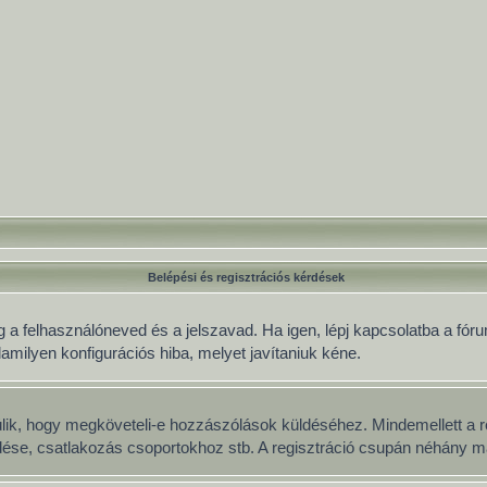
Belépési és regisztrációs kérdések
 a felhasználóneved és a jelszavad. Ha igen, lépj kapcsolatba a fórum
lamilyen konfigurációs hiba, melyet javítaniuk kéne.
múlik, hogy megköveteli-e hozzászólások küldéséhez. Mindemellett a r
üldése, csatlakozás csoportokhoz stb. A regisztráció csupán néhány má