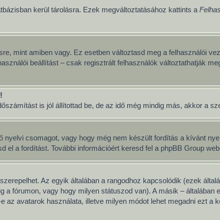
tbázisban kerül tárolásra. Ezek megváltoztatásához kattints a
Felhas
sre, mint amiben vagy. Ez esetben változtasd meg a felhasználói vez
asználói beállítást – csak regisztrált felhasználók változtathatják me
!
számítást is jól állítottad be, de az idő még mindig más, akkor a szerv
ő nyelvi csomagot, vagy hogy még nem készült fordítás a kívánt nyelv
 a fordítást. További információért keresd fel a phpBB Group weboldal
szerepelhet. Az egyik általában a rangodhoz kapcsolódik (ezek álta
g a fórumon, vagy hogy milyen státuszod van). A másik – általában 
 az avatarok használata, illetve milyen módot lehet megadni ezt a ké