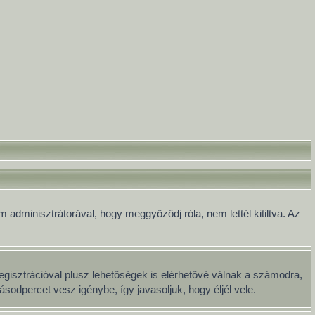
 adminisztrátorával, hogy meggyőződj róla, nem lettél kitiltva. Az
egisztrációval plusz lehetőségek is elérhetővé válnak a számodra,
sodpercet vesz igénybe, így javasoljuk, hogy éljél vele.