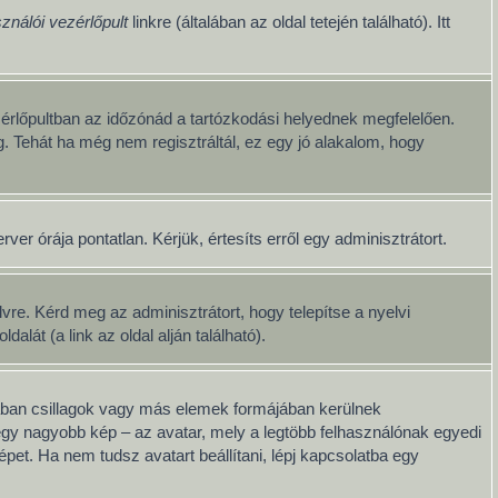
ználói vezérlőpult
linkre (általában az oldal tetején található). Itt
érlőpultban az időzónád a tartózkodási helyednek megfelelően.
g. Tehát ha még nem regisztráltál, ez egy jó alakalom, hogy
er órája pontatlan. Kérjük, értesíts erről egy adminisztrátort.
re. Kérd meg az adminisztrátort, hogy telepítse a nyelvi
át (a link az oldal alján található).
lában csillagok vagy más elemek formájában kerülnek
egy nagyobb kép – az avatar, mely a legtöbb felhasználónak egyedi
pet. Ha nem tudsz avatart beállítani, lépj kapcsolatba egy