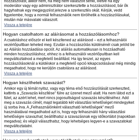
hozzászólást, akkor nem, ha még nem válaszolt senki, illetve ha egy
moderátor vagy egy adminisztrátor szerkesztette a hozzászólásod, bár ők
hagyhatnak egy megjegyzést jelezve a szerkesztés okát. Kérjük, vedd
figyelembe, hogy a normál felhasználók nem törölhetik a hozzászólásukat,
miután már másvalaki válaszolt.
Vissza a tetejére
Hogyan csatolhatom az aláírásomat a hozzászólásomhoz?
A csatoláshoz először el kell készítened az aláírásod – ezt a felhasználói
vezérlőpultban teheted meg. Ezután a hozzászólás küldésénél csak jelöld be
az
Aláírás hozzáadása
opciót. Az aláírás automatikusan is hozzáadható
minden hozzászóláshoz, ehhez is a felhasználói vezérlőpultban kell
megváltoztatnod a megfelelő beállítást. Ha így teszel, az egyes
hozzászólásoknál a küldéskor a megfelelő opció kikapcsolásával még mindig
megadhatod, hogy ne kerüljön csatolásra az aláírásod.
Vissza a tetejére
Hogyan készíthetek szavazást?
Amikor egy új témát nyitsz, vagy egy téma első hozzászólását szerkeszted,
kattints a „Szavazás készítése” fülre az üzenet mező alatt. Ha nem látod ezt a
fület, az azért lehet, mert nincs jogosultságod szavazás készítéséhez. Add
meg a szavazás címét, majd legalább két választási lehetőséget mindegyiket
új sorba írva. A „Felhasználónként válaszható lehetőségek” mező
használatával megadhatod azt is, hogy egy felhasználó hány választási
lehetőségre szavazhat; beállíthatsz a szavazásnak egy időkorlátot (napokban
megadva); és végül választhatsz, hogy lehetséges legyen-e a szavazatokat
megváltoztatatni.
Vissza a tetejére