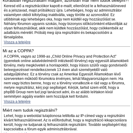
Korábban regisztráltam magam, azonban már nem tudok belépni?!
Keresd elő a regisztrációkor kapott e-mailt, ellenőrizd le a felhasználóneved
és a jelszavad, majd próbálkozz újra. Lehetséges, hogy az adminisztrátor
valamilyen okból kifolyólag inaktiválta, vagy törölte az azonosítód. Ez
utóbbinak egy lehetséges oka, hogy nem küldtél egy hozzászólást se.
Néhány fórumon ugyanis szokás, hogy bizonyos időközönként eltávolítják az
olyan felhasználókat, akik nem küldtek hozzászólást, hogy csökkentsék az
adatbázis méretét. Próbálj meg újra regisztrálni és bekapcsolódni a
társalgásba.
Vissza a tetejére
Mi az a COPPA?
A COPPA, vagyis az 1998-as „Child Online Privacy and Protection Act”
(gyerekek online adatvédelméről intézkedő törvény) egy egyesült államokbeli
törvény, mely megköveteli a honlapoktól, hogy írásos szülői vagy gondviselői
beleegyezéssel rendelkezzenek 13 éven aluli személyektől való
adatgyűjtéshez. Ez a törvény csak az Amerikai Egyesült Államokban lévő
szervereken működő fórumokra érvényes, tehát Magyarországon nem. Ha
nem vagy biztos benne, hogy ez a törvény vonatkozik-e rád vagy a fórumra,
melyre regisztrálsz, kérj jogi segítséget. Kérjük, tartsd szem előtt, hogy a
phpBB Group nem tud jogi tanácsot adni, és az alább leírtakon kívül
semmilyen aggály esetén sem hozzájuk kell fordulni.
Vissza a tetejére
Miért nem tudok regisztrálni?
Lehet, hogy a weboldal tulajdonosa letiltotta az IP-címed vagy a regisztrálni
kívánt felhasználónevet. Az is előfordulhat, hogy a regisztráció kikapcsolásra
került, hogy ne tudjanak új felhasználók regisztrálni. További segítségért lépj
kapcsolatba a fórum egyik adminisztrátorával.