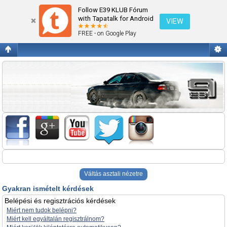
Gyakran ismételt kérdések
Follow E39 KLUB Fórum
with Tapatalk for Android
VIEW
FREE - on Google Play
Váltás asztali nézetre
Gyakran ismételt kérdések
Belépési és regisztrációs kérdések
Miért nem tudok belépni?
Miért kell egyáltalán regisztrálnom?