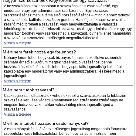
Hogyan szerkeszthetek vagy törölhetek egy szavazást?
A hozzászólásokhoz hasonlóan a szavazásokat is csak a készítő, egy
moderátor vagy egy adminisztrátor szerkesztheti. Egy szavazás
szerkesztéséhez menj a téma első hozzászólásához – mindig ehhez tartozik
a szavazás, és kattints a
szerkeszt
gombra. Ha még senki sem szavazott, a
készítő még törölheti a szavazást, vagy megváltoztathatja a választási
lehetőségeket, de ha már érkezett szavazat, csak egy adminisztrátor vagy egy
moderátor törölheti vagy szerkesztheti a szavazást. Így nem lehet manipulálni
a szavazást a szavazási lehetőségek megváltoztatásával.
Vissza a tetejére
Miért nem férek hozzá egy fórumhoz?
Néhány fórum lehet, hogy csak bizonyos felhasználók, illetve csoportok
számára érhető el. A fórum megtekintéséhez, olvasásához, benne
hozzászólás küldéséhez stb. lehet, hogy speciális jogosultság kell. Lépj
kapcsolatba egy moderátorral vagy egy adminisztrátorral, és kérelmezd a
jogosultságot.
Vissza a tetejére
Miért nem tudok szavazni?
Csak regisztrált felhasználók vehetnek részt a szavazásokban (a többszöri
szavazás elkerülése végett). Amennyiben regisztrált felhasználó vagy de
mégsem tudsz szavazni, akkor valószínűleg nincs jogosultságod a
szavazáshoz.
Vissza a tetejére
Miért nem tudok hozzáadni csatolmányokat?
A csatolmányok feltöltéséhez szükséges jogosultság megadható fórumokra,
csoportokra vagy felhasználókra. Lehet, hogy az adminisztrátor nem