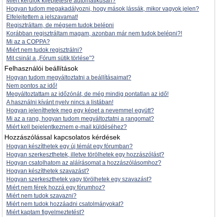
Miért kerülök kiléptetésre automatikusan?
Hogyan tudom megakadályozni, hogy mások lássák, mikor vagyok jelen?
Elfelejtettem a jelszavamat!
Regisztráltam, de mégsem tudok belépni
Korábban regisztráltam magam, azonban már nem tudok belépni?!
Mi az a COPPA?
Miért nem tudok regisztrálni?
Mit csinál a „Fórum sütik törlése”?
Felhasználói beállítások
Hogyan tudom megváltoztatni a beállításaimat?
Nem pontos az idő!
Megváltoztattam az időzónát, de még mindig pontatlan az idő!
A használni kívánt nyelv nincs a listában!
Hogyan jeleníthetek meg egy képet a nevemmel együtt?
Mi az a rang, hogyan tudom megváltoztatni a rangomat?
Miért kell bejelentkeznem e-mail küldéséhez?
Hozzászólással kapcsolatos kérdések
Hogyan készíthetek egy új témát egy fórumban?
Hogyan szerkeszthetek, illetve törölhetek egy hozzászólást?
Hogyan csatolhatom az aláírásomat a hozzászólásomhoz?
Hogyan készíthetek szavazást?
Hogyan szerkeszthetek vagy törölhetek egy szavazást?
Miért nem férek hozzá egy fórumhoz?
Miért nem tudok szavazni?
Miért nem tudok hozzáadni csatolmányokat?
Miért kaptam figyelmeztetést?