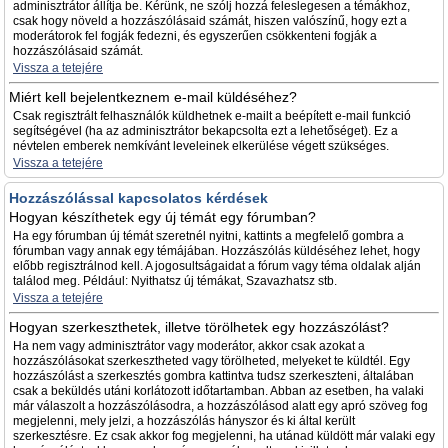
adminisztrátor állítja be. Kérünk, ne szólj hozzá feleslegesen a témákhoz,
csak hogy növeld a hozzászólásaid számát, hiszen valószínű, hogy ezt a
moderátorok fel fogják fedezni, és egyszerűen csökkenteni fogják a
hozzászólásaid számát.
Vissza a tetejére
Miért kell bejelentkeznem e-mail küldéséhez?
Csak regisztrált felhasználók küldhetnek e-mailt a beépített e-mail funkció
segítségével (ha az adminisztrátor bekapcsolta ezt a lehetőséget). Ez a
névtelen emberek nemkívánt leveleinek elkerülése végett szükséges.
Vissza a tetejére
Hozzászólással kapcsolatos kérdések
Hogyan készíthetek egy új témát egy fórumban?
Ha egy fórumban új témát szeretnél nyitni, kattints a megfelelő gombra a
fórumban vagy annak egy témájában. Hozzászólás küldéséhez lehet, hogy
előbb regisztrálnod kell. A jogosultságaidat a fórum vagy téma oldalak alján
találod meg. Például: Nyithatsz új témákat, Szavazhatsz stb.
Vissza a tetejére
Hogyan szerkeszthetek, illetve törölhetek egy hozzászólást?
Ha nem vagy adminisztrátor vagy moderátor, akkor csak azokat a
hozzászólásokat szerkesztheted vagy törölheted, melyeket te küldtél. Egy
hozzászólást a szerkesztés gombra kattintva tudsz szerkeszteni, általában
csak a beküldés utáni korlátozott időtartamban. Abban az esetben, ha valaki
már válaszolt a hozzászólásodra, a hozzászólásod alatt egy apró szöveg fog
megjelenni, mely jelzi, a hozzászólás hányszor és ki által került
szerkesztésre. Ez csak akkor fog megjelenni, ha utánad küldött már valaki egy