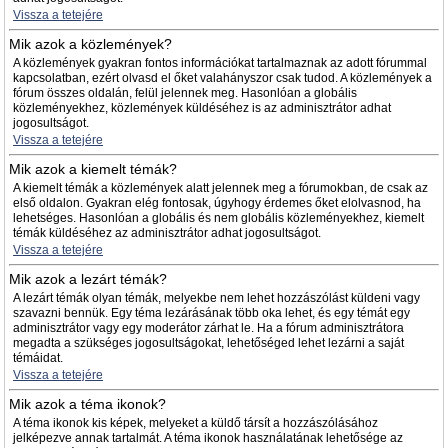
Vissza a tetejére
Mik azok a közlemények?
A közlemények gyakran fontos információkat tartalmaznak az adott fórummal
kapcsolatban, ezért olvasd el őket valahányszor csak tudod. A közlemények a
fórum összes oldalán, felül jelennek meg. Hasonlóan a globális
közleményekhez, közlemények küldéséhez is az adminisztrátor adhat
jogosultságot.
Vissza a tetejére
Mik azok a kiemelt témák?
A kiemelt témák a közlemények alatt jelennek meg a fórumokban, de csak az
első oldalon. Gyakran elég fontosak, úgyhogy érdemes őket elolvasnod, ha
lehetséges. Hasonlóan a globális és nem globális közleményekhez, kiemelt
témák küldéséhez az adminisztrátor adhat jogosultságot.
Vissza a tetejére
Mik azok a lezárt témák?
A lezárt témák olyan témák, melyekbe nem lehet hozzászólást küldeni vagy
szavazni bennük. Egy téma lezárásának több oka lehet, és egy témát egy
adminisztrátor vagy egy moderátor zárhat le. Ha a fórum adminisztrátora
megadta a szükséges jogosultságokat, lehetőséged lehet lezárni a saját
témáidat.
Vissza a tetejére
Mik azok a téma ikonok?
A téma ikonok kis képek, melyeket a küldő társít a hozzászólásához
jelképezve annak tartalmát. A téma ikonok használatának lehetősége az