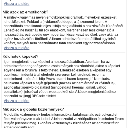
Vissza a tetejére
Mik azok az emotikonok?
A smiley-k vagy más néven emotikonok kis grafikák, melyekkel érzéseket
lehet kifejezni. Például a :) vidámot/boldogot, a :( szomorút jelent. A
használható emotikonok teljes listája megtalálható a hozzászólás küldésénél.
Lehetőleg ne használj túl sok emotikont, mert nehezen lesz olvasható a
hozzászólás, ezért pedig egy moderátor kiszerkesztheti őket, vagy akár az
egész hozzászólást törölheti. A fórum adminisztrátora beállíthat egy felső
korlátot, melynél nem használhatsz több emotikont egy hozzászólásban.
Vissza a tetejére
Küldhetek képeket?
Igen, megjeleníthetsz képeket a hozzászólásaidban. Azonban, ha az
adminisztrátor engedélyezte a csatolmányok hozzáadását, akkor a képeket
egyenesen a fórumra is feltöltheted. Ellenkező esetben a képeket egy
publikus, mindenki által elérhető szerveren kell tárolnod, és onnan
belinkelned – például: http://www.akarmi.hu/en-kepem.gif. Nem tudsz
belinkelni képeket a saját gépedről (hacsak az nem érhető el kívülről is),
azonosítást igénylő oldalakról (mint például freemail, gmail, yahoo
postafiókok), jelszóval védett weblapokról stb. A képek megjelenítéséhez
használd az [img] BBCode címkét.
Vissza a tetejére
Mik azok a globális közlemények?
A globális közlemények fontos információkat tartalmaznak, ezért olvasd el
őket valahányszor csak tudod. A felhasználói vezérlőpultban és minden fórum
tetején jelennek meg. Globális közlemények küldéséhez az adminisztrátor
adhat jogosultságot.