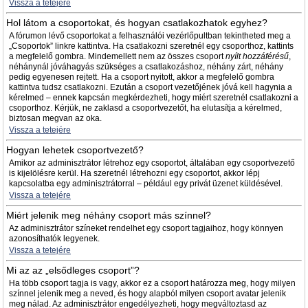
Vissza a tetejére
Hol látom a csoportokat, és hogyan csatlakozhatok egyhez?
A fórumon lévő csoportokat a felhasználói vezérlőpultban tekintheted meg a
„Csoportok” linkre kattintva. Ha csatlakozni szeretnél egy csoporthoz, kattints
a megfelelő gombra. Mindemellett nem az összes csoport
nyílt hozzáférésű
,
néhánynál jóváhagyás szükséges a csatlakozáshoz, néhány zárt, néhány
pedig egyenesen rejtett. Ha a csoport nyitott, akkor a megfelelő gombra
kattintva tudsz csatlakozni. Ezután a csoport vezetőjének jóvá kell hagynia a
kérelmed – ennek kapcsán megkérdezheti, hogy miért szeretnél csatlakozni a
csoporthoz. Kérjük, ne zaklasd a csoportvezetőt, ha elutasítja a kérelmed,
biztosan megvan az oka.
Vissza a tetejére
Hogyan lehetek csoportvezető?
Amikor az adminisztrátor létrehoz egy csoportot, általában egy csoportvezető
is kijelölésre kerül. Ha szeretnél létrehozni egy csoportot, akkor lépj
kapcsolatba egy adminisztrátorral – például egy privát üzenet küldésével.
Vissza a tetejére
Miért jelenik meg néhány csoport más színnel?
Az adminisztrátor színeket rendelhet egy csoport tagjaihoz, hogy könnyen
azonosíthatók legyenek.
Vissza a tetejére
Mi az az „elsődleges csoport”?
Ha több csoport tagja is vagy, akkor ez a csoport határozza meg, hogy milyen
színnel jelenik meg a neved, és hogy alapból milyen csoport avatar jelenik
meg nálad. Az adminisztrátor engedélyezheti, hogy megváltoztasd az