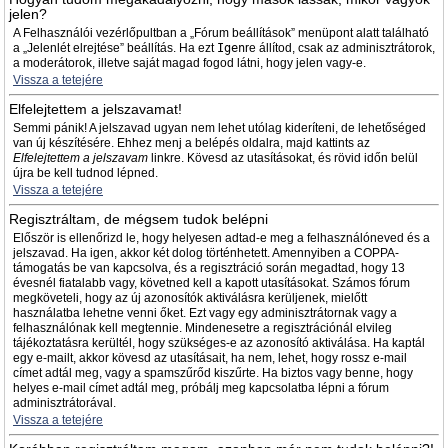
jelen?
A Felhasználói vezérlőpultban a „Fórum beállítások” menüpont alatt található
a „Jelenlét elrejtése” beállítás. Ha ezt
Igen
re állítod, csak az adminisztrátorok,
a moderátorok, illetve saját magad fogod látni, hogy jelen vagy-e.
Vissza a tetejére
Elfelejtettem a jelszavamat!
Semmi pánik! A jelszavad ugyan nem lehet utólag kideríteni, de lehetőséged
van új készítésére. Ehhez menj a belépés oldalra, majd kattints az
Elfelejtettem a jelszavam
linkre. Kövesd az utasításokat, és rövid időn belül
újra be kell tudnod lépned.
Vissza a tetejére
Regisztráltam, de mégsem tudok belépni
Először is ellenőrizd le, hogy helyesen adtad-e meg a felhasználóneved és a
jelszavad. Ha igen, akkor két dolog történhetett. Amennyiben a COPPA-
támogatás be van kapcsolva, és a regisztráció során megadtad, hogy 13
évesnél fiatalabb vagy, követned kell a kapott utasításokat. Számos fórum
megköveteli, hogy az új azonosítók aktiválásra kerüljenek, mielőtt
használatba lehetne venni őket. Ezt vagy egy adminisztrátornak vagy a
felhasználónak kell megtennie. Mindenesetre a regisztrációnál elvileg
tájékoztatásra kerültél, hogy szükséges-e az azonosító aktiválása. Ha kaptál
egy e-mailt, akkor kövesd az utasításait, ha nem, lehet, hogy rossz e-mail
címet adtál meg, vagy a spamszűrőd kiszűrte. Ha biztos vagy benne, hogy
helyes e-mail címet adtál meg, próbálj meg kapcsolatba lépni a fórum
adminisztrátorával.
Vissza a tetejére