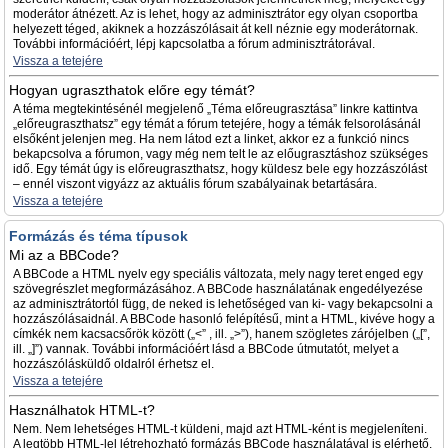
moderátor átnézett. Az is lehet, hogy az adminisztrátor egy olyan csoportba
helyezett téged, akiknek a hozzászólásait át kell néznie egy moderátornak.
További információért, lépj kapcsolatba a fórum adminisztrátorával.
Vissza a tetejére
Hogyan ugraszthatok előre egy témát?
A téma megtekintésénél megjelenő „Téma előreugrasztása” linkre kattintva
„előreugraszthatsz” egy témát a fórum tetejére, hogy a témák felsorolásánál
elsőként jelenjen meg. Ha nem látod ezt a linket, akkor ez a funkció nincs
bekapcsolva a fórumon, vagy még nem telt le az előugrasztáshoz szükséges
idő. Egy témát úgy is előreugraszthatsz, hogy küldesz bele egy hozzászólást
– ennél viszont vigyázz az aktuális fórum szabályainak betartására.
Vissza a tetejére
Formázás és téma típusok
Mi az a BBCode?
A BBCode a HTML nyelv egy speciális változata, mely nagy teret enged egy
szövegrészlet megformázásához. A BBCode használatának engedélyezése
az adminisztrátortól függ, de neked is lehetőséged van ki- vagy bekapcsolni a
hozzászólásaidnál. A BBCode hasonló felépítésű, mint a HTML, kivéve hogy a
címkék nem kacsacsőrök között („<” , ill. „>”), hanem szögletes zárójelben („[”,
ill. „]”) vannak. További információért lásd a BBCode útmutatót, melyet a
hozzászólásküldő oldalról érhetsz el.
Vissza a tetejére
Használhatok HTML-t?
Nem. Nem lehetséges HTML-t küldeni, majd azt HTML-ként is megjeleníteni.
A legtöbb HTML-lel létrehozható formázás BBCode használatával is elérhető.