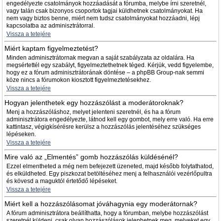
engedélyezte csatolmányok hozzáadását a fórumba, melybe írni szeretnél,
vagy talán csak bizonyos csoportok tagjai küldhetnek csatolmányokat. Ha
nem vagy biztos benne, miért nem tudsz csatolmányokat hozzáadni, lépj
kapcsolatba az adminisztrátorral.
Vissza a tetejére
Miért kaptam figyelmeztetést?
Minden adminisztrátornak megvan a saját szabályzata az oldalára. Ha
megsértettél egy szabályt, figyelmeztethetnek téged. Kérjük, vedd figyelembe,
hogy ez a fórum adminisztrátorának döntése – a phpBB Group-nak semmi
köze nincs a fórumokon kiosztott figyelmeztetésekhez.
Vissza a tetejére
Hogyan jelenthetek egy hozzászólást a moderátoroknak?
Menj a hozzászóláshoz, melyet jelenteni szeretnél, és ha a fórum
adminisztrátora engedélyezte, látnod kell egy gombot, mely erre való. Ha erre
kattintasz, végigkísérésre kerülsz a hozzászólás jelentéséhez szükséges
lépéseken.
Vissza a tetejére
Mire való az „Elmentés” gomb hozzászólás küldésénél?
Ezzel elmentheted a még nem befejezett üzeneted, majd később folytathatod,
és elküldheted. Egy piszkozat betöltéséhez menj a felhasználói vezérlőpultra
és kövesd a maguktól értetődő lépéseket.
Vissza a tetejére
Miért kell a hozzászólásomat jóváhagynia egy moderátornak?
A fórum adminisztrátora beállíthatta, hogy a fórumban, melybe hozzászólást
szeretnél küldeni, csak olyan hozzászólások jelenhetnek meg, melyeket egy