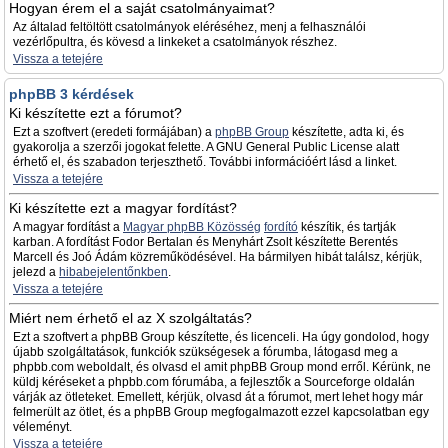
Hogyan érem el a saját csatolmányaimat?
Az általad feltöltött csatolmányok eléréséhez, menj a felhasználói
vezérlőpultra, és kövesd a linkeket a csatolmányok részhez.
Vissza a tetejére
phpBB 3 kérdések
Ki készítette ezt a fórumot?
Ezt a szoftvert (eredeti formájában) a
phpBB Group
készítette, adta ki, és
gyakorolja a szerzői jogokat felette. A GNU General Public License alatt
érhető el, és szabadon terjeszthető. További információért lásd a linket.
Vissza a tetejére
Ki készítette ezt a magyar fordítást?
A magyar fordítást a
Magyar phpBB Közösség
fordító
készítik, és tartják
karban. A fordítást Fodor Bertalan és Menyhárt Zsolt készítette Berentés
Marcell és Joó Ádám közreműködésével. Ha bármilyen hibát találsz, kérjük,
jelezd a
hibabejelentőnkben
.
Vissza a tetejére
Miért nem érhető el az X szolgáltatás?
Ezt a szoftvert a phpBB Group készítette, és licenceli. Ha úgy gondolod, hogy
újabb szolgáltatások, funkciók szükségesek a fórumba, látogasd meg a
phpbb.com weboldalt, és olvasd el amit phpBB Group mond erről. Kérünk, ne
küldj kéréseket a phpbb.com fórumába, a fejlesztők a Sourceforge oldalán
várják az ötleteket. Emellett, kérjük, olvasd át a fórumot, mert lehet hogy már
felmerült az ötlet, és a phpBB Group megfogalmazott ezzel kapcsolatban egy
véleményt.
Vissza a tetejére