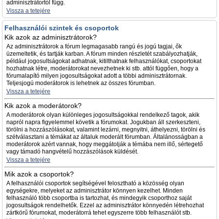
adminisztrátortól függ.
Vissza a tetejére
Felhasználói szintek és csoportok
Kik azok az adminisztrátorok?
Az adminisztrátorok a fórum legmagasabb rangú és jogú tagjai, ők
üzemeltetik, és tartják karban. A fórum minden részletét szabályozhatják,
például jogosultságokat adhatnak, kitilthatnak felhasználókat, csoportokat
hozhatnak létre, moderátorokat nevezhetnek ki stb. attól függően, hogy a
fórumalapító milyen jogosultságokat adott a többi adminisztrátornak.
Teljesjogú moderátorok is lehetnek az összes fórumban.
Vissza a tetejére
Kik azok a moderátorok?
A moderátorok olyan különleges jogosultságokkal rendelkező tagok, akik
napról napra figyelemmel követik a fórumokat. Jogukban áll szerkeszteni,
törölni a hozzászólásokat, valamint lezárni, megnyitni, áthelyezni, törölni és
szétválasztani a témákat az általuk moderált fórumban. Általánosságban a
moderátorok azért vannak, hogy meggátolják a témába nem illő, sértegető
vagy támadó hangvételű hozzászólások küldését.
Vissza a tetejére
Mik azok a csoportok?
A felhasználói csoportok segítségével felosztható a közösség olyan
egységekre, melyeket az adminisztrátor könnyen kezelhet. Minden
felhasználó több csoportba is tartozhat, és mindegyik csoporthoz saját
jogosultságok rendelhetők. Ezzel az adminisztrátor könnyedén létrehozhat
zártkörű fórumokat, moderátorrá tehet egyszerre több felhasználót stb.