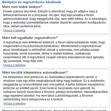
Belépési és regisztrációs kérdések
Miért nem tudok belépni?
Ennek számos oka lehet. Először is ellenőrizd, hogy jól adtad-e meg a
felhasználóneved és a jelszavad. Ha igen, lépj kapcsolatba a fórum
adminisztrátorával, hogy meggyőződj róla, nem lettél kitiltva. Az is lehetséges,
hogy a weboldal üzemeltetőjének oldalán lépett fel valamilyen konfigurációs
hiba, melyet javítaniuk kéne.
Vissza a tetejére
Miért kell egyáltalán regisztrálnom?
A regisztráció nem feltétlenül kötelező, a fórum adminisztrátorán múlik, hogy
megköveteli-e hozzászólások küldéséhez. Mindemellett a regisztrációval
plusz lehetőségek is elérhetővé válnak a számodra, mint például avatar
használata, privát üzenetek, illetve e-mailek küldése, csatlakozás
csoportokhoz stb. A regisztráció csupán néhány másodpercet vesz igénybe,
így javasoljuk, hogy éljél vele.
Vissza a tetejére
Miért kerülök kiléptetésre automatikusan?
Ha belépéskor nem jelölöd be az
Automatikus bejelentkezés
opciót, a
rendszer csak egy előre meghatározott ideig hagy belépve. Ez a viselkedés
meggátolja az azonosítóddal való visszaélést. A tartós belépve maradáshoz
jelöld be az említett opciót. Ezen funkció használata nem ajánlott, ha
nyilvános helyről használod a fórumot, például könyvtárból, internetkávézóból
vagy egyetemi laborból. Ha nem látod a jelölőnégyzetet, a fórumon
valószínűleg nincs bekapcsolva ez a funkció.
Vissza a tetejére
Hogyan tudom megakadályozni, hogy mások lássák, mikor vagyok