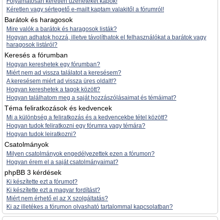
Folyamatosan kéretlen üzeneteket kapok!
Kéretlen vagy sértegető e-mailt kaptam valakitől a fórumról!
Barátok és haragosok
Mire valók a barátok és haragosok listák?
Hogyan adhatok hozzá, illetve távolíthatok el felhasználókat a barátok vagy
haragosok listáról?
Keresés a fórumban
Hogyan kereshetek egy fórumban?
Miért nem ad vissza találatot a keresésem?
A keresésem miért ad vissza üres oldalt!?
Hogyan kereshetek a tagok között?
Hogyan találhatom meg a saját hozzászólásaimat és témáimat?
Téma feliratkozások és kedvencek
Mi a különbség a feliratkozás és a kedvencekbe tétel között?
Hogyan tudok feliratkozni egy fórumra vagy témára?
Hogyan tudok leiratkozni?
Csatolmányok
Milyen csatolmányok engedélyezettek ezen a fórumon?
Hogyan érem el a saját csatolmányaimat?
phpBB 3 kérdések
Ki készítette ezt a fórumot?
Ki készítette ezt a magyar fordítást?
Miért nem érhető el az X szolgáltatás?
Ki az illetékes a fórumon olvasható tartalommal kapcsolatban?