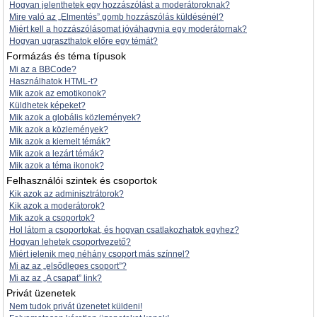
Hogyan jelenthetek egy hozzászólást a moderátoroknak?
Mire való az „Elmentés” gomb hozzászólás küldésénél?
Miért kell a hozzászólásomat jóváhagynia egy moderátornak?
Hogyan ugraszthatok előre egy témát?
Formázás és téma típusok
Mi az a BBCode?
Használhatok HTML-t?
Mik azok az emotikonok?
Küldhetek képeket?
Mik azok a globális közlemények?
Mik azok a közlemények?
Mik azok a kiemelt témák?
Mik azok a lezárt témák?
Mik azok a téma ikonok?
Felhasználói szintek és csoportok
Kik azok az adminisztrátorok?
Kik azok a moderátorok?
Mik azok a csoportok?
Hol látom a csoportokat, és hogyan csatlakozhatok egyhez?
Hogyan lehetek csoportvezető?
Miért jelenik meg néhány csoport más színnel?
Mi az az „elsődleges csoport”?
Mi az az „A csapat” link?
Privát üzenetek
Nem tudok privát üzenetet küldeni!