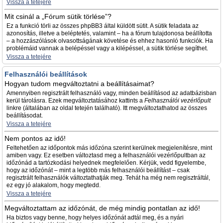
Vissza a tetejére
Mit csinál a „Fórum sütik törlése”?
Ez a funkció törli az összes phpBB3 által küldött sütit. A sütik feladata az
azonosítás, illetve a beléptetés, valamint – ha a fórum tulajdonosa beállította
– a hozzászólások olvasottságának követése és ehhez hasonló funkciók. Ha
problémáid vannak a belépéssel vagy a kilépéssel, a sütik törlése segíthet.
Vissza a tetejére
Felhasználói beállítások
Hogyan tudom megváltoztatni a beállításaimat?
Amennyiben regisztrált felhasználó vagy, minden beállításod az adatbázisban
kerül tárolásra. Ezek megváltoztatásához kattints a
Felhasználói vezérlőpult
linkre (általában az oldal tetején található). Itt megváltoztathatod az összes
beállításodat.
Vissza a tetejére
Nem pontos az idő!
Feltehetően az időpontok más időzóna szerint kerülnek megjelenítésre, mint
amiben vagy. Ez esetben változtasd meg a felhasználói vezérlőpultban az
időzónád a tartózkodási helyednek megfelelően. Kérjük, vedd figyelembe,
hogy az időzónát – mint a legtöbb más felhasználói beállítást – csak
regisztrált felhasználók változtathatják meg. Tehát ha még nem regisztráltál,
ez egy jó alakalom, hogy megtedd.
Vissza a tetejére
Megváltoztattam az időzónát, de még mindig pontatlan az idő!
Ha biztos vagy benne, hogy helyes időzónát adtál meg, és a nyári