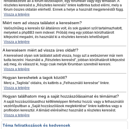
rendelkezésre áll a fórum kezdőlapon, egy fórumban vagy egy témában. A
részletes keresést a „Részletes keresés” linkre kattintva tudod elérni, mely a
fórum összes oldalán elérhető. Ennek a helye a használt megjelenéstől függ.
Vissza a tetejére
Miért nem ad vissza találatot a keresésem?
Valószínűleg a keresés túl általános volt, és sok gyakori szót tartalmazhatott,
melyeket a phpBB3 nem indexel. Próbálj meg egy jobban körülhatárolt
kifejezést megadni, és használd ki a részletes keresés lehetőségeit.
Vissza a tetejére
A keresésem miért ad vissza üres oldalt!?
A keresésed olyan sok találatot adott vissza, hogy azt a webszerver már nem
tudta kezelni. Használd a „Részletes keresést”, jobban körülhatárolt kifejezést
adj meg, és válaszd ki, hogy csak melyik fórumban szeretnél keresni.
Vissza a tetejére
Hogyan kereshetek a tagok között?
Menj a „Taglista” oldalra, és kattints a „Felhasználó keresése” linkre.
Vissza a tetejére
Hogyan találhatom meg a saját hozzászólásaimat és témáimat?
A saját hozzászólásaidhoz kétféleképpen férhetsz hozzá: vagy a felhasználói
vezérlőpultban a „Saját hozzászólások megtekintése” linkre kattintva vagy a
profilodon keresztül. A témáid eléréséhez használd a részletes keresést.
Vissza a tetejére
Téma feliratkozások és kedvencek