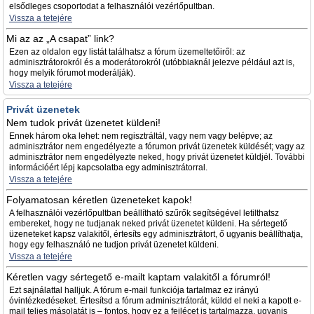
elsődleges csoportodat a felhasználói vezérlőpultban.
Vissza a tetejére
Mi az az „A csapat” link?
Ezen az oldalon egy listát találhatsz a fórum üzemeltetőiről: az
adminisztrátorokról és a moderátorokról (utóbbiaknál jelezve például azt is,
hogy melyik fórumot moderálják).
Vissza a tetejére
Privát üzenetek
Nem tudok privát üzenetet küldeni!
Ennek három oka lehet: nem regisztráltál, vagy nem vagy belépve; az
adminisztrátor nem engedélyezte a fórumon privát üzenetek küldését; vagy az
adminisztrátor nem engedélyezte neked, hogy privát üzenetet küldjél. További
információért lépj kapcsolatba egy adminisztrátorral.
Vissza a tetejére
Folyamatosan kéretlen üzeneteket kapok!
A felhasználói vezérlőpultban beállítható szűrők segítségével letilthatsz
embereket, hogy ne tudjanak neked privát üzenetet küldeni. Ha sértegető
üzeneteket kapsz valakitől, értesíts egy adminisztrátort, ő ugyanis beállíthatja,
hogy egy felhasználó ne tudjon privát üzenetet küldeni.
Vissza a tetejére
Kéretlen vagy sértegető e-mailt kaptam valakitől a fórumról!
Ezt sajnálattal halljuk. A fórum e-mail funkciója tartalmaz ez irányú
óvintézkedéseket. Értesítsd a fórum adminisztrátorát, küldd el neki a kapott e-
mail teljes másolatát is – fontos, hogy ez a fejlécet is tartalmazza, ugyanis