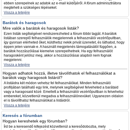
ebben szerepelnek az adatok az e-mail küldőjéről. A fórum adminisztrátora
megteheti a szükséges lépéseket.
Vissza a tetejére
Barátok és haragosok
Mire valók a barátok és haragosok listák?
Ezen listák segítségével rendszerezheted a fórum többi tagját. A barátok
listában szereplő felhasználók megjelennek a felhasználói vezérlőpultban,
így gyorsan elérheted őket, küldhetsz nekik privát üzenetet, és láthatod, hogy
éppen jelen vannak-e. A használt megjelenés támogatásától függően, a
barátok hozzászólásai kiemelve szerepelhetnek. Ha egy felhasználót
haragosként jelölsz meg, akkor a hozzászólásai alapból nem fognak
megjelenni.
Vissza a tetejére
Hogyan adhatok hozzá, illetve távolíthatok el felhasználókat a
barátok vagy haragosok listáról?
A listáidra két módon vehetsz fel felhasználókat. Minden felhasználó
profiljában található egy link, melynek segítségével felveheted a barátaid
vagy a haragosaid közé. Emellett a felhasználói vezérlőpultban is felvehetsz
embereket, közvetlenül megadva a felhasználónevüket. Ugyanezen oldalon
el is távolíthatsz felhasználókat a listáidról.
Vissza a tetejére
Keresés a fórumban
Hogyan kereshetek egy fórumban?
Írd be a keresendő kifejezést közvetlenül a keresődobozba, mely