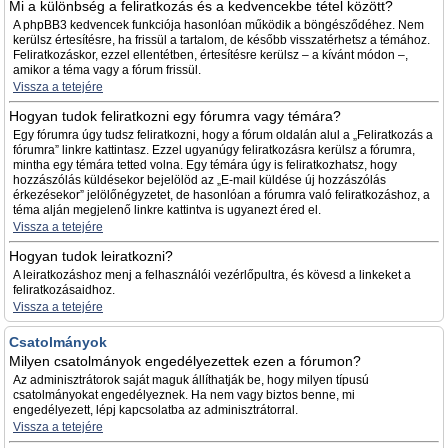
Mi a különbség a feliratkozás és a kedvencekbe tétel között?
A phpBB3 kedvencek funkciója hasonlóan működik a böngésződéhez. Nem
kerülsz értesítésre, ha frissül a tartalom, de később visszatérhetsz a témához.
Feliratkozáskor, ezzel ellentétben, értesítésre kerülsz – a kívánt módon –,
amikor a téma vagy a fórum frissül.
Vissza a tetejére
Hogyan tudok feliratkozni egy fórumra vagy témára?
Egy fórumra úgy tudsz feliratkozni, hogy a fórum oldalán alul a „Feliratkozás a
fórumra” linkre kattintasz. Ezzel ugyanúgy feliratkozásra kerülsz a fórumra,
mintha egy témára tetted volna. Egy témára úgy is feliratkozhatsz, hogy
hozzászólás küldésekor bejelölöd az „E-mail küldése új hozzászólás
érkezésekor” jelölőnégyzetet, de hasonlóan a fórumra való feliratkozáshoz, a
téma alján megjelenő linkre kattintva is ugyanezt éred el.
Vissza a tetejére
Hogyan tudok leiratkozni?
A leiratkozáshoz menj a felhasználói vezérlőpultra, és kövesd a linkeket a
feliratkozásaidhoz.
Vissza a tetejére
Csatolmányok
Milyen csatolmányok engedélyezettek ezen a fórumon?
Az adminisztrátorok saját maguk állíthatják be, hogy milyen típusú
csatolmányokat engedélyeznek. Ha nem vagy biztos benne, mi
engedélyezett, lépj kapcsolatba az adminisztrátorral.
Vissza a tetejére