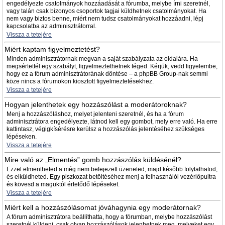
engedélyezte csatolmányok hozzáadását a fórumba, melybe írni szeretnél,
vagy talán csak bizonyos csoportok tagjai küldhetnek csatolmányokat. Ha
nem vagy biztos benne, miért nem tudsz csatolmányokat hozzáadni, lépj
kapcsolatba az adminisztrátorral.
Vissza a tetejére
Miért kaptam figyelmeztetést?
Minden adminisztrátornak megvan a saját szabályzata az oldalára. Ha
megsértettél egy szabályt, figyelmeztethetnek téged. Kérjük, vedd figyelembe,
hogy ez a fórum adminisztrátorának döntése – a phpBB Group-nak semmi
köze nincs a fórumokon kiosztott figyelmeztetésekhez.
Vissza a tetejére
Hogyan jelenthetek egy hozzászólást a moderátoroknak?
Menj a hozzászóláshoz, melyet jelenteni szeretnél, és ha a fórum
adminisztrátora engedélyezte, látnod kell egy gombot, mely erre való. Ha erre
kattintasz, végigkísérésre kerülsz a hozzászólás jelentéséhez szükséges
lépéseken.
Vissza a tetejére
Mire való az „Elmentés” gomb hozzászólás küldésénél?
Ezzel elmentheted a még nem befejezett üzeneted, majd később folytathatod,
és elküldheted. Egy piszkozat betöltéséhez menj a felhasználói vezérlőpultra
és kövesd a maguktól értetődő lépéseket.
Vissza a tetejére
Miért kell a hozzászólásomat jóváhagynia egy moderátornak?
A fórum adminisztrátora beállíthatta, hogy a fórumban, melybe hozzászólást
szeretnél küldeni, csak olyan hozzászólások jelenhetnek meg, melyeket egy