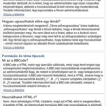
moderátor átnézett. Az is lehet, hogy az adminisztrátor egy olyan csoportba
helyezett téged, akiknek a hozzászólásait át kell néznie egy moderátornak.
További információért, lépj kapcsolatba a fórum adminisztrátorával.
Vissza a tetejére
Hogyan ugraszthatok előre egy témát?
A téma megtekintésénél megjelenő „Téma előreugrasztása” linkre kattintva
„előreugraszthatsz” egy témát a fórum tetejére, hogy a témák felsorolásánál
elsőként jelenjen meg. Ha nem látod ezt a linket, akkor ez a funkció nincs
bekapcsolva a fórumon, vagy még nem telt le az előugrasztáshoz szükséges
idő. Egy témát úgy is előreugraszthatsz, hogy küldesz bele egy hozzászólást
– ennél viszont vigyázz az aktuális fórum szabályainak betartására.
Vissza a tetejére
Formázás és téma típusok
Mi az a BBCode?
A BBCode a HTML nyelv egy speciális változata, mely nagy teret enged egy
szövegrészlet megformázásához. A BBCode használatának engedélyezése
az adminisztrátortól függ, de neked is lehetőséged van ki- vagy bekapcsolni a
hozzászólásaidnál. A BBCode hasonló felépítésű, mint a HTML, kivéve hogy a
címkék nem kacsacsőrök között („<” , ill. „>”), hanem szögletes zárójelben („[”,
ill. „]”) vannak. További információért lásd a BBCode útmutatót, melyet a
hozzászólásküldő oldalról érhetsz el.
Vissza a tetejére
Használhatok HTML-t?
Nem. Nem lehetséges HTML-t küldeni, majd azt HTML-ként is megjeleníteni.
A legtöbb HTML-lel létrehozható formázás BBCode használatával is elérhető.