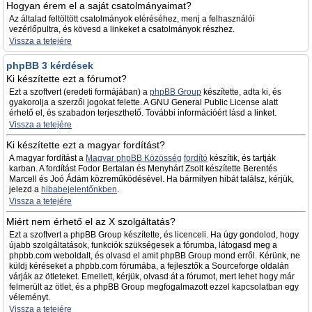
Hogyan érem el a saját csatolmányaimat?
Az általad feltöltött csatolmányok eléréséhez, menj a felhasználói
vezérlőpultra, és kövesd a linkeket a csatolmányok részhez.
Vissza a tetejére
phpBB 3 kérdések
Ki készítette ezt a fórumot?
Ezt a szoftvert (eredeti formájában) a
phpBB Group
készítette, adta ki, és
gyakorolja a szerzői jogokat felette. A GNU General Public License alatt
érhető el, és szabadon terjeszthető. További információért lásd a linket.
Vissza a tetejére
Ki készítette ezt a magyar fordítást?
A magyar fordítást a
Magyar phpBB Közösség
fordító
készítik, és tartják
karban. A fordítást Fodor Bertalan és Menyhárt Zsolt készítette Berentés
Marcell és Joó Ádám közreműködésével. Ha bármilyen hibát találsz, kérjük,
jelezd a
hibabejelentőnkben
.
Vissza a tetejére
Miért nem érhető el az X szolgáltatás?
Ezt a szoftvert a phpBB Group készítette, és licenceli. Ha úgy gondolod, hogy
újabb szolgáltatások, funkciók szükségesek a fórumba, látogasd meg a
phpbb.com weboldalt, és olvasd el amit phpBB Group mond erről. Kérünk, ne
küldj kéréseket a phpbb.com fórumába, a fejlesztők a Sourceforge oldalán
várják az ötleteket. Emellett, kérjük, olvasd át a fórumot, mert lehet hogy már
felmerült az ötlet, és a phpBB Group megfogalmazott ezzel kapcsolatban egy
véleményt.
Vissza a tetejére