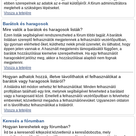
ebben szerepelnek az adatok az e-mail küldőjéről. A fórum adminisztrátora
megteheti a szükséges lépéseket.
Vissza a tetejére
Barátok és haragosok
Mire valók a barátok és haragosok listák?
Ezen listák segítségével rendszerezheted a fórum többi tagját. A barátok
listában szereplő felhasználók megjelennek a felhasználói vezérlőpultban,
így gyorsan elérheted őket, küldhetsz nekik privát üzenetet, és láthatod, hogy
éppen jelen vannak-e. A használt megjelenés támogatásától függően, a
barátok hozzászólásai kiemelve szerepelhetnek. Ha egy felhasználót
haragosként jelölsz meg, akkor a hozzászólásai alapból nem fognak
megjelenni.
Vissza a tetejére
Hogyan adhatok hozzá, illetve távolíthatok el felhasználókat a
barátok vagy haragosok listáról?
A listáidra két módon vehetsz fel felhasználókat. Minden felhasználó
profiljában található egy link, melynek segítségével felveheted a barátaid
vagy a haragosaid közé. Emellett a felhasználói vezérlőpultban is felvehetsz
embereket, közvetlenül megadva a felhasználónevüket. Ugyanezen oldalon
el is távolíthatsz felhasználókat a listáidról.
Vissza a tetejére
Keresés a fórumban
Hogyan kereshetek egy fórumban?
Írd be a keresendő kifejezést közvetlenül a keresődobozba, mely