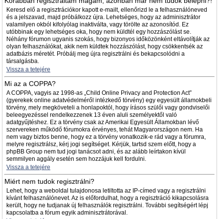
Korábban regisztráltam magam, azonban már nem tudok belépni?!
Keresd elő a regisztrációkor kapott e-mailt, ellenőrizd le a felhasználóneved
és a jelszavad, majd próbálkozz újra. Lehetséges, hogy az adminisztrátor
valamilyen okból kifolyólag inaktiválta, vagy törölte az azonosítód. Ez
utóbbinak egy lehetséges oka, hogy nem küldtél egy hozzászólást se.
Néhány fórumon ugyanis szokás, hogy bizonyos időközönként eltávolítják az
olyan felhasználókat, akik nem küldtek hozzászólást, hogy csökkentsék az
adatbázis méretét. Próbálj meg újra regisztrálni és bekapcsolódni a
társalgásba.
Vissza a tetejére
Mi az a COPPA?
A COPPA, vagyis az 1998-as „Child Online Privacy and Protection Act”
(gyerekek online adatvédelméről intézkedő törvény) egy egyesült államokbeli
törvény, mely megköveteli a honlapoktól, hogy írásos szülői vagy gondviselői
beleegyezéssel rendelkezzenek 13 éven aluli személyektől való
adatgyűjtéshez. Ez a törvény csak az Amerikai Egyesült Államokban lévő
szervereken működő fórumokra érvényes, tehát Magyarországon nem. Ha
nem vagy biztos benne, hogy ez a törvény vonatkozik-e rád vagy a fórumra,
melyre regisztrálsz, kérj jogi segítséget. Kérjük, tartsd szem előtt, hogy a
phpBB Group nem tud jogi tanácsot adni, és az alább leírtakon kívül
semmilyen aggály esetén sem hozzájuk kell fordulni.
Vissza a tetejére
Miért nem tudok regisztrálni?
Lehet, hogy a weboldal tulajdonosa letiltotta az IP-címed vagy a regisztrálni
kívánt felhasználónevet. Az is előfordulhat, hogy a regisztráció kikapcsolásra
került, hogy ne tudjanak új felhasználók regisztrálni. További segítségért lépj
kapcsolatba a fórum egyik adminisztrátorával.