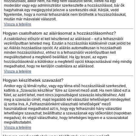
hozzászólást, akkor nem, ha még nem válaszolt senki, illetve ha egy
moderátor vagy egy adminisztrátor szerkesztette a hozzászólásod, bár ők
hagyhatnak egy megjegyzést jelezve a szerkesztés okát. Kérjük, vedd
figyelembe, hogy a normál felhasználók nem törölhetik a hozzászólásukat,
miután már másvalaki válaszolt.
Vissza a tetejére
Hogyan csatolhatom az aláírásomat a hozzászólásomhoz?
A csatoláshoz először el kell készítened az aláírásod – ezt a felhasználói
vezérlőpultban teheted meg. Ezután a hozzászólás küldésénél csak jelöld be
az
Aláírás hozzáadása
opciót. Az aláírás automatikusan is hozzáadható
minden hozzászóláshoz, ehhez is a felhasználói vezérlőpultban kell
megváltoztatnod a megfelelő beállítást. Ha így teszel, az egyes
hozzászólásoknál a küldéskor a megfelelő opció kikapcsolásával még mindig
megadhatod, hogy ne kerüljön csatolásra az aláírásod.
Vissza a tetejére
Hogyan készíthetek szavazást?
Amikor egy új témát nyitsz, vagy egy téma első hozzászólását szerkeszted,
kattints a „Szavazás készítése” fülre az üzenet mező alatt. Ha nem látod ezt a
fület, az azért lehet, mert nincs jogosultságod szavazás készítéséhez. Add
meg a szavazás címét, majd legalább két választási lehetőséget mindegyiket
új sorba írva. A „Felhasználónként válaszható lehetőségek” mező
használatával megadhatod azt is, hogy egy felhasználó hány választási
lehetőségre szavazhat; beállíthatsz a szavazásnak egy időkorlátot (napokban
megadva); és végül választhatsz, hogy lehetséges legyen-e a szavazatokat
megváltoztatatni.
Vissza a tetejére