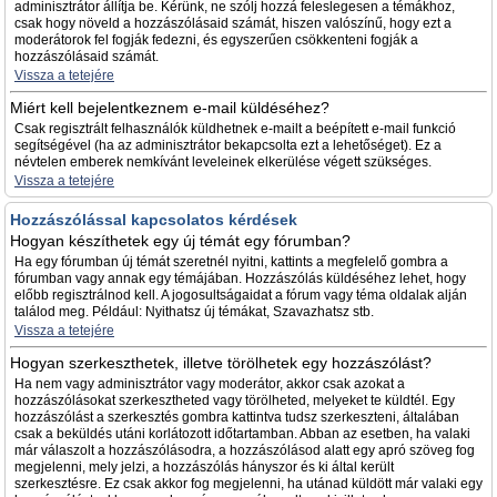
adminisztrátor állítja be. Kérünk, ne szólj hozzá feleslegesen a témákhoz,
csak hogy növeld a hozzászólásaid számát, hiszen valószínű, hogy ezt a
moderátorok fel fogják fedezni, és egyszerűen csökkenteni fogják a
hozzászólásaid számát.
Vissza a tetejére
Miért kell bejelentkeznem e-mail küldéséhez?
Csak regisztrált felhasználók küldhetnek e-mailt a beépített e-mail funkció
segítségével (ha az adminisztrátor bekapcsolta ezt a lehetőséget). Ez a
névtelen emberek nemkívánt leveleinek elkerülése végett szükséges.
Vissza a tetejére
Hozzászólással kapcsolatos kérdések
Hogyan készíthetek egy új témát egy fórumban?
Ha egy fórumban új témát szeretnél nyitni, kattints a megfelelő gombra a
fórumban vagy annak egy témájában. Hozzászólás küldéséhez lehet, hogy
előbb regisztrálnod kell. A jogosultságaidat a fórum vagy téma oldalak alján
találod meg. Például: Nyithatsz új témákat, Szavazhatsz stb.
Vissza a tetejére
Hogyan szerkeszthetek, illetve törölhetek egy hozzászólást?
Ha nem vagy adminisztrátor vagy moderátor, akkor csak azokat a
hozzászólásokat szerkesztheted vagy törölheted, melyeket te küldtél. Egy
hozzászólást a szerkesztés gombra kattintva tudsz szerkeszteni, általában
csak a beküldés utáni korlátozott időtartamban. Abban az esetben, ha valaki
már válaszolt a hozzászólásodra, a hozzászólásod alatt egy apró szöveg fog
megjelenni, mely jelzi, a hozzászólás hányszor és ki által került
szerkesztésre. Ez csak akkor fog megjelenni, ha utánad küldött már valaki egy