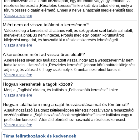
rendelkezésre áll a fórum kezdőlapon, egy fórumban vagy egy témában. A
részletes keresést a „Részletes keresés” linkre kattintva tudod elérni, mely a
fórum összes oldalán elérhető. Ennek a helye a használt megjelenéstől függ.
Vissza a tetejére
Miért nem ad vissza találatot a keresésem?
Valószínűleg a keresés túl általános volt, és sok gyakori szót tartalmazhatott,
melyeket a phpBB3 nem indexel. Próbálj meg egy jobban körülhatárolt
kifejezést megadni, és használd ki a részletes keresés lehetőségeit.
Vissza a tetejére
A keresésem miért ad vissza üres oldalt!?
A keresésed olyan sok találatot adott vissza, hogy azt a webszerver már nem
tudta kezelni. Használd a „Részletes keresést”, jobban körülhatárolt kifejezést
adj meg, és válaszd ki, hogy csak melyik fórumban szeretnél keresni.
Vissza a tetejére
Hogyan kereshetek a tagok között?
Menj a „Taglista” oldalra, és kattints a „Felhasználó keresése” linkre.
Vissza a tetejére
Hogyan találhatom meg a saját hozzászólásaimat és témáimat?
A saját hozzászólásaidhoz kétféleképpen férhetsz hozzá: vagy a felhasználói
vezérlőpultban a „Saját hozzászólások megtekintése” linkre kattintva vagy a
profilodon keresztül. A témáid eléréséhez használd a részletes keresést.
Vissza a tetejére
Téma feliratkozások és kedvencek