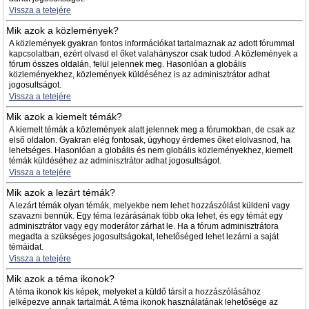
Vissza a tetejére
Mik azok a közlemények?
A közlemények gyakran fontos információkat tartalmaznak az adott fórummal
kapcsolatban, ezért olvasd el őket valahányszor csak tudod. A közlemények a
fórum összes oldalán, felül jelennek meg. Hasonlóan a globális
közleményekhez, közlemények küldéséhez is az adminisztrátor adhat
jogosultságot.
Vissza a tetejére
Mik azok a kiemelt témák?
A kiemelt témák a közlemények alatt jelennek meg a fórumokban, de csak az
első oldalon. Gyakran elég fontosak, úgyhogy érdemes őket elolvasnod, ha
lehetséges. Hasonlóan a globális és nem globális közleményekhez, kiemelt
témák küldéséhez az adminisztrátor adhat jogosultságot.
Vissza a tetejére
Mik azok a lezárt témák?
A lezárt témák olyan témák, melyekbe nem lehet hozzászólást küldeni vagy
szavazni bennük. Egy téma lezárásának több oka lehet, és egy témát egy
adminisztrátor vagy egy moderátor zárhat le. Ha a fórum adminisztrátora
megadta a szükséges jogosultságokat, lehetőséged lehet lezárni a saját
témáidat.
Vissza a tetejére
Mik azok a téma ikonok?
A téma ikonok kis képek, melyeket a küldő társít a hozzászólásához
jelképezve annak tartalmát. A téma ikonok használatának lehetősége az