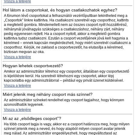
Vissza a tetejére
Hol látom a csoportokat, és hogyan csatlakozhatok egyhez?
A fórumon lévő csoportokat a felhasználói vezérlőpultban tekintheted meg a
„Csoportok” linkre kattintva. Ha csatlakozni szeretnél egy csoporthoz, kattints
a megfelelő gombra. Mindemellett nem az összes csoport
nyílt hozzáférésű
,
néhánynál jóváhagyás szükséges a csatlakozáshoz, néhány zárt, néhány
pedig egyenesen rejtett. Ha a csoport nyitott, akkor a megfelelő gombra
kattintva tudsz csatlakozni. Ezután a csoport vezetőjének jóvá kell hagynia a
kérelmed – ennek kapcsán megkérdezheti, hogy miért szeretnél csatlakozni a
csoporthoz. Kérjük, ne zaklasd a csoportvezetőt, ha elutasítja a kérelmed,
biztosan megvan az oka.
Vissza a tetejére
Hogyan lehetek csoportvezető?
Amikor az adminisztrátor létrehoz egy csoportot, általában egy csoportvezető
is kijelölésre kerül. Ha szeretnél létrehozni egy csoportot, akkor lépj
kapcsolatba egy adminisztrátorral – például egy privát üzenet küldésével.
Vissza a tetejére
Miért jelenik meg néhány csoport más színnel?
Az adminisztrátor színeket rendelhet egy csoport tagjaihoz, hogy könnyen
azonosíthatók legyenek.
Vissza a tetejére
Mi az az „elsődleges csoport”?
Ha több csoport tagja is vagy, akkor ez a csoport határozza meg, hogy milyen
színnel jelenik meg a neved, és hogy alapból milyen csoport avatar jelenik
meg nálad. Az adminisztrátor engedélyezheti, hogy megváltoztasd az