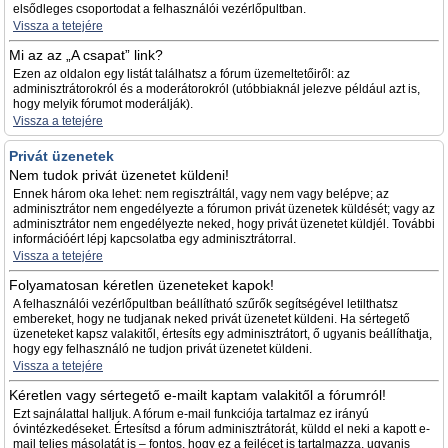
elsődleges csoportodat a felhasználói vezérlőpultban.
Vissza a tetejére
Mi az az „A csapat” link?
Ezen az oldalon egy listát találhatsz a fórum üzemeltetőiről: az
adminisztrátorokról és a moderátorokról (utóbbiaknál jelezve például azt is,
hogy melyik fórumot moderálják).
Vissza a tetejére
Privát üzenetek
Nem tudok privát üzenetet küldeni!
Ennek három oka lehet: nem regisztráltál, vagy nem vagy belépve; az
adminisztrátor nem engedélyezte a fórumon privát üzenetek küldését; vagy az
adminisztrátor nem engedélyezte neked, hogy privát üzenetet küldjél. További
információért lépj kapcsolatba egy adminisztrátorral.
Vissza a tetejére
Folyamatosan kéretlen üzeneteket kapok!
A felhasználói vezérlőpultban beállítható szűrők segítségével letilthatsz
embereket, hogy ne tudjanak neked privát üzenetet küldeni. Ha sértegető
üzeneteket kapsz valakitől, értesíts egy adminisztrátort, ő ugyanis beállíthatja,
hogy egy felhasználó ne tudjon privát üzenetet küldeni.
Vissza a tetejére
Kéretlen vagy sértegető e-mailt kaptam valakitől a fórumról!
Ezt sajnálattal halljuk. A fórum e-mail funkciója tartalmaz ez irányú
óvintézkedéseket. Értesítsd a fórum adminisztrátorát, küldd el neki a kapott e-
mail teljes másolatát is – fontos, hogy ez a fejlécet is tartalmazza, ugyanis