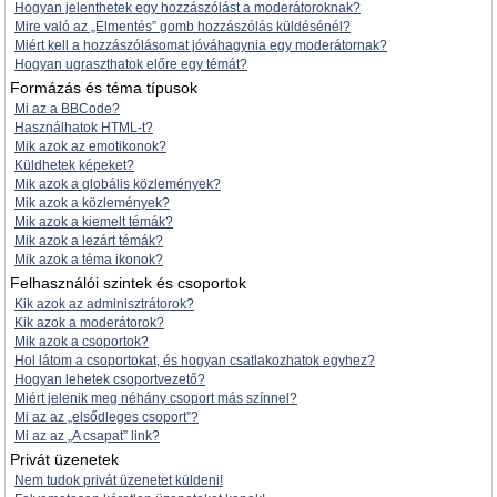
Hogyan jelenthetek egy hozzászólást a moderátoroknak?
Mire való az „Elmentés” gomb hozzászólás küldésénél?
Miért kell a hozzászólásomat jóváhagynia egy moderátornak?
Hogyan ugraszthatok előre egy témát?
Formázás és téma típusok
Mi az a BBCode?
Használhatok HTML-t?
Mik azok az emotikonok?
Küldhetek képeket?
Mik azok a globális közlemények?
Mik azok a közlemények?
Mik azok a kiemelt témák?
Mik azok a lezárt témák?
Mik azok a téma ikonok?
Felhasználói szintek és csoportok
Kik azok az adminisztrátorok?
Kik azok a moderátorok?
Mik azok a csoportok?
Hol látom a csoportokat, és hogyan csatlakozhatok egyhez?
Hogyan lehetek csoportvezető?
Miért jelenik meg néhány csoport más színnel?
Mi az az „elsődleges csoport”?
Mi az az „A csapat” link?
Privát üzenetek
Nem tudok privát üzenetet küldeni!