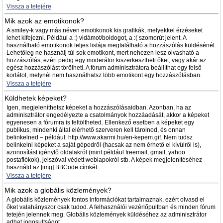
Vissza a tetejére
Mik azok az emotikonok?
A smiley-k vagy más néven emotikonok kis grafikák, melyekkel érzéseket
lehet kifejezni. Például a :) vidámot/boldogot, a :( szomorút jelent. A
használható emotikonok teljes listája megtalálható a hozzászólás küldésénél.
Lehetőleg ne használj túl sok emotikont, mert nehezen lesz olvasható a
hozzászólás, ezért pedig egy moderátor kiszerkesztheti őket, vagy akár az
egész hozzászólást törölheti. A fórum adminisztrátora beállíthat egy felső
korlátot, melynél nem használhatsz több emotikont egy hozzászólásban.
Vissza a tetejére
Küldhetek képeket?
Igen, megjeleníthetsz képeket a hozzászólásaidban. Azonban, ha az
adminisztrátor engedélyezte a csatolmányok hozzáadását, akkor a képeket
egyenesen a fórumra is feltöltheted. Ellenkező esetben a képeket egy
publikus, mindenki által elérhető szerveren kell tárolnod, és onnan
belinkelned – például: http://www.akarmi.hu/en-kepem.gif. Nem tudsz
belinkelni képeket a saját gépedről (hacsak az nem érhető el kívülről is),
azonosítást igénylő oldalakról (mint például freemail, gmail, yahoo
postafiókok), jelszóval védett weblapokról stb. A képek megjelenítéséhez
használd az [img] BBCode címkét.
Vissza a tetejére
Mik azok a globális közlemények?
A globális közlemények fontos információkat tartalmaznak, ezért olvasd el
őket valahányszor csak tudod. A felhasználói vezérlőpultban és minden fórum
tetején jelennek meg. Globális közlemények küldéséhez az adminisztrátor
adhat jogosultságot.