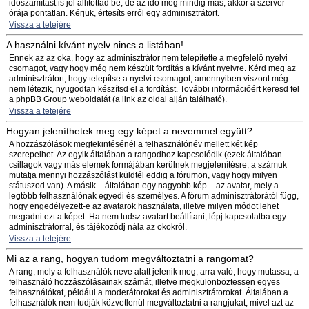
időszámítást is jól állítottad be, de az idő még mindig más, akkor a szerver
órája pontatlan. Kérjük, értesíts erről egy adminisztrátort.
Vissza a tetejére
A használni kívánt nyelv nincs a listában!
Ennek az az oka, hogy az adminisztrátor nem telepítette a megfelelő nyelvi
csomagot, vagy hogy még nem készült fordítás a kívánt nyelvre. Kérd meg az
adminisztrátort, hogy telepítse a nyelvi csomagot, amennyiben viszont még
nem létezik, nyugodtan készítsd el a fordítást. További információért keresd fel
a phpBB Group weboldalát (a link az oldal alján található).
Vissza a tetejére
Hogyan jeleníthetek meg egy képet a nevemmel együtt?
A hozzászólások megtekintésénél a felhasználónév mellett két kép
szerepelhet. Az egyik általában a rangodhoz kapcsolódik (ezek általában
csillagok vagy más elemek formájában kerülnek megjelenítésre, a számuk
mutatja mennyi hozzászólást küldtél eddig a fórumon, vagy hogy milyen
státuszod van). A másik – általában egy nagyobb kép – az avatar, mely a
legtöbb felhasználónak egyedi és személyes. A fórum adminisztrátorától függ,
hogy engedélyezett-e az avatarok használata, illetve milyen módot lehet
megadni ezt a képet. Ha nem tudsz avatart beállítani, lépj kapcsolatba egy
adminisztrátorral, és tájékozódj nála az okokról.
Vissza a tetejére
Mi az a rang, hogyan tudom megváltoztatni a rangomat?
A rang, mely a felhasználók neve alatt jelenik meg, arra való, hogy mutassa, a
felhasználó hozzászólásainak számát, illetve megkülönböztessen egyes
felhasználókat, például a moderátorokat és adminisztrátorokat. Általában a
felhasználók nem tudják közvetlenül megváltoztatni a rangjukat, mivel azt az