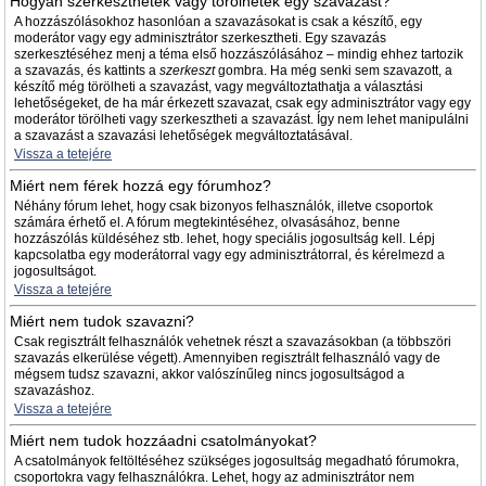
Hogyan szerkeszthetek vagy törölhetek egy szavazást?
A hozzászólásokhoz hasonlóan a szavazásokat is csak a készítő, egy
moderátor vagy egy adminisztrátor szerkesztheti. Egy szavazás
szerkesztéséhez menj a téma első hozzászólásához – mindig ehhez tartozik
a szavazás, és kattints a
szerkeszt
gombra. Ha még senki sem szavazott, a
készítő még törölheti a szavazást, vagy megváltoztathatja a választási
lehetőségeket, de ha már érkezett szavazat, csak egy adminisztrátor vagy egy
moderátor törölheti vagy szerkesztheti a szavazást. Így nem lehet manipulálni
a szavazást a szavazási lehetőségek megváltoztatásával.
Vissza a tetejére
Miért nem férek hozzá egy fórumhoz?
Néhány fórum lehet, hogy csak bizonyos felhasználók, illetve csoportok
számára érhető el. A fórum megtekintéséhez, olvasásához, benne
hozzászólás küldéséhez stb. lehet, hogy speciális jogosultság kell. Lépj
kapcsolatba egy moderátorral vagy egy adminisztrátorral, és kérelmezd a
jogosultságot.
Vissza a tetejére
Miért nem tudok szavazni?
Csak regisztrált felhasználók vehetnek részt a szavazásokban (a többszöri
szavazás elkerülése végett). Amennyiben regisztrált felhasználó vagy de
mégsem tudsz szavazni, akkor valószínűleg nincs jogosultságod a
szavazáshoz.
Vissza a tetejére
Miért nem tudok hozzáadni csatolmányokat?
A csatolmányok feltöltéséhez szükséges jogosultság megadható fórumokra,
csoportokra vagy felhasználókra. Lehet, hogy az adminisztrátor nem