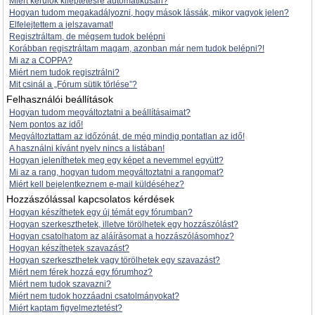
Miért kerülök kiléptetésre automatikusan?
Hogyan tudom megakadályozni, hogy mások lássák, mikor vagyok jelen?
Elfelejtettem a jelszavamat!
Regisztráltam, de mégsem tudok belépni
Korábban regisztráltam magam, azonban már nem tudok belépni?!
Mi az a COPPA?
Miért nem tudok regisztrálni?
Mit csinál a „Fórum sütik törlése”?
Felhasználói beállítások
Hogyan tudom megváltoztatni a beállításaimat?
Nem pontos az idő!
Megváltoztattam az időzónát, de még mindig pontatlan az idő!
A használni kívánt nyelv nincs a listában!
Hogyan jeleníthetek meg egy képet a nevemmel együtt?
Mi az a rang, hogyan tudom megváltoztatni a rangomat?
Miért kell bejelentkeznem e-mail küldéséhez?
Hozzászólással kapcsolatos kérdések
Hogyan készíthetek egy új témát egy fórumban?
Hogyan szerkeszthetek, illetve törölhetek egy hozzászólást?
Hogyan csatolhatom az aláírásomat a hozzászólásomhoz?
Hogyan készíthetek szavazást?
Hogyan szerkeszthetek vagy törölhetek egy szavazást?
Miért nem férek hozzá egy fórumhoz?
Miért nem tudok szavazni?
Miért nem tudok hozzáadni csatolmányokat?
Miért kaptam figyelmeztetést?