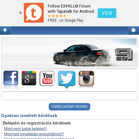
Gyakran ismételt kérdések
Follow E39 KLUB Fórum
with Tapatalk for Android
VIEW
FREE - on Google Play
Váltás asztali nézetre
Gyakran ismételt kérdések
Belépési és regisztrációs kérdések
Miért nem tudok belépni?
Miért kell egyáltalán regisztrálnom?