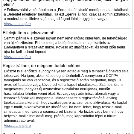
jelen?
A Felhasználói vezérlőpultban a „Fórum beállítások” menüpont alatt található
a „Jelenlét elrejtése” beállítás. Ha ezt
Igen
re állítod, csak az adminisztrátorok,
a moderátorok, illetve saját magad fogod látni, hogy jelen vagy-e.
Vissza a tetejére
Elfelejtettem a jelszavamat!
Semmi pánik! A jelszavad ugyan nem lehet utólag kideríteni, de lehetőséged
van új készítésére. Ehhez menj a belépés oldalra, majd kattints az
Elfelejtettem a jelszavam
linkre. Kövesd az utasításokat, és rövid időn belül
újra be kell tudnod lépned.
Vissza a tetejére
Regisztráltam, de mégsem tudok belépni
Először is ellenőrizd le, hogy helyesen adtad-e meg a felhasználóneved és a
jelszavad. Ha igen, akkor két dolog történhetett. Amennyiben a COPPA-
támogatás be van kapcsolva, és a regisztráció során megadtad, hogy 13
évesnél fiatalabb vagy, követned kell a kapott utasításokat. Számos fórum
megköveteli, hogy az új azonosítók aktiválásra kerüljenek, mielőtt
használatba lehetne venni őket. Ezt vagy egy adminisztrátornak vagy a
felhasználónak kell megtennie. Mindenesetre a regisztrációnál elvileg
tájékoztatásra kerültél, hogy szükséges-e az azonosító aktiválása. Ha kaptál
egy e-mailt, akkor kövesd az utasításait, ha nem, lehet, hogy rossz e-mail
címet adtál meg, vagy a spamszűrőd kiszűrte. Ha biztos vagy benne, hogy
helyes e-mail címet adtál meg, próbálj meg kapcsolatba lépni a fórum
adminisztrátorával.
Vissza a tetejére