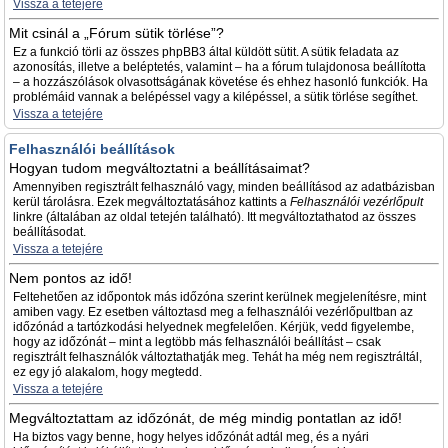
Vissza a tetejére
Mit csinál a „Fórum sütik törlése”?
Ez a funkció törli az összes phpBB3 által küldött sütit. A sütik feladata az
azonosítás, illetve a beléptetés, valamint – ha a fórum tulajdonosa beállította
– a hozzászólások olvasottságának követése és ehhez hasonló funkciók. Ha
problémáid vannak a belépéssel vagy a kilépéssel, a sütik törlése segíthet.
Vissza a tetejére
Felhasználói beállítások
Hogyan tudom megváltoztatni a beállításaimat?
Amennyiben regisztrált felhasználó vagy, minden beállításod az adatbázisban
kerül tárolásra. Ezek megváltoztatásához kattints a
Felhasználói vezérlőpult
linkre (általában az oldal tetején található). Itt megváltoztathatod az összes
beállításodat.
Vissza a tetejére
Nem pontos az idő!
Feltehetően az időpontok más időzóna szerint kerülnek megjelenítésre, mint
amiben vagy. Ez esetben változtasd meg a felhasználói vezérlőpultban az
időzónád a tartózkodási helyednek megfelelően. Kérjük, vedd figyelembe,
hogy az időzónát – mint a legtöbb más felhasználói beállítást – csak
regisztrált felhasználók változtathatják meg. Tehát ha még nem regisztráltál,
ez egy jó alakalom, hogy megtedd.
Vissza a tetejére
Megváltoztattam az időzónát, de még mindig pontatlan az idő!
Ha biztos vagy benne, hogy helyes időzónát adtál meg, és a nyári