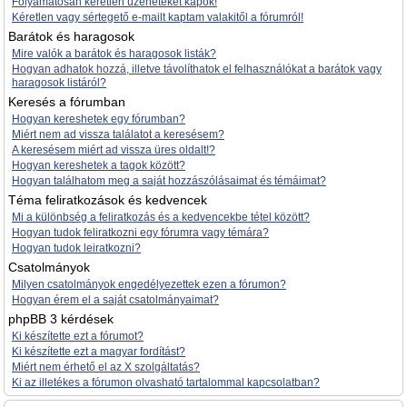
Folyamatosan kéretlen üzeneteket kapok!
Kéretlen vagy sértegető e-mailt kaptam valakitől a fórumról!
Barátok és haragosok
Mire valók a barátok és haragosok listák?
Hogyan adhatok hozzá, illetve távolíthatok el felhasználókat a barátok vagy
haragosok listáról?
Keresés a fórumban
Hogyan kereshetek egy fórumban?
Miért nem ad vissza találatot a keresésem?
A keresésem miért ad vissza üres oldalt!?
Hogyan kereshetek a tagok között?
Hogyan találhatom meg a saját hozzászólásaimat és témáimat?
Téma feliratkozások és kedvencek
Mi a különbség a feliratkozás és a kedvencekbe tétel között?
Hogyan tudok feliratkozni egy fórumra vagy témára?
Hogyan tudok leiratkozni?
Csatolmányok
Milyen csatolmányok engedélyezettek ezen a fórumon?
Hogyan érem el a saját csatolmányaimat?
phpBB 3 kérdések
Ki készítette ezt a fórumot?
Ki készítette ezt a magyar fordítást?
Miért nem érhető el az X szolgáltatás?
Ki az illetékes a fórumon olvasható tartalommal kapcsolatban?