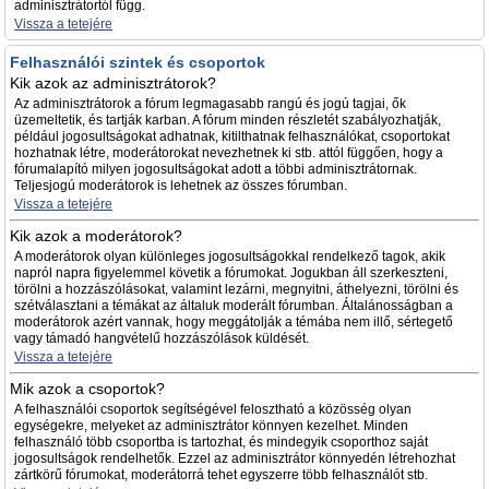
adminisztrátortól függ.
Vissza a tetejére
Felhasználói szintek és csoportok
Kik azok az adminisztrátorok?
Az adminisztrátorok a fórum legmagasabb rangú és jogú tagjai, ők
üzemeltetik, és tartják karban. A fórum minden részletét szabályozhatják,
például jogosultságokat adhatnak, kitilthatnak felhasználókat, csoportokat
hozhatnak létre, moderátorokat nevezhetnek ki stb. attól függően, hogy a
fórumalapító milyen jogosultságokat adott a többi adminisztrátornak.
Teljesjogú moderátorok is lehetnek az összes fórumban.
Vissza a tetejére
Kik azok a moderátorok?
A moderátorok olyan különleges jogosultságokkal rendelkező tagok, akik
napról napra figyelemmel követik a fórumokat. Jogukban áll szerkeszteni,
törölni a hozzászólásokat, valamint lezárni, megnyitni, áthelyezni, törölni és
szétválasztani a témákat az általuk moderált fórumban. Általánosságban a
moderátorok azért vannak, hogy meggátolják a témába nem illő, sértegető
vagy támadó hangvételű hozzászólások küldését.
Vissza a tetejére
Mik azok a csoportok?
A felhasználói csoportok segítségével felosztható a közösség olyan
egységekre, melyeket az adminisztrátor könnyen kezelhet. Minden
felhasználó több csoportba is tartozhat, és mindegyik csoporthoz saját
jogosultságok rendelhetők. Ezzel az adminisztrátor könnyedén létrehozhat
zártkörű fórumokat, moderátorrá tehet egyszerre több felhasználót stb.