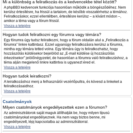
Mi a különbség a feliratkozás és a kedvencekbe tétel között?
A phpBB3 kedvencek funkciója hasonlóan működik a böngésződéhez. Nem
kerülsz értesítésre, ha frissül a tartalom, de később visszatérhetsz a témához.
Feliratkozáskor, ezzel ellentétben, értesítésre kerülsz – a kívánt módon –,
amikor a téma vagy a fórum frissül.
Vissza a tetejére
Hogyan tudok feliratkozni egy fórumra vagy témára?
Egy fórumra úgy tudsz feliratkozni, hogy a fórum oldalán alul a „Feliratkozás a
fórumra” linkre kattintasz. Ezzel ugyanúgy feliratkozásra kerülsz a fórumra,
mintha egy témára tetted volna. Egy témára úgy is feliratkozhatsz, hogy
hozzászólás küldésekor bejelölöd az „E-mail küldése új hozzászólás
érkezésekor” jelölőnégyzetet, de hasonlóan a fórumra való feliratkozáshoz, a
téma alján megjelenő linkre kattintva is ugyanezt éred el.
Vissza a tetejére
Hogyan tudok leiratkozni?
A leiratkozáshoz menj a felhasználói vezérlőpultra, és kövesd a linkeket a
feliratkozásaidhoz.
Vissza a tetejére
Csatolmányok
Milyen csatolmányok engedélyezettek ezen a fórumon?
Az adminisztrátorok saját maguk állíthatják be, hogy milyen típusú
csatolmányokat engedélyeznek. Ha nem vagy biztos benne, mi
engedélyezett, lépj kapcsolatba az adminisztrátorral.
Vissza a tetejére