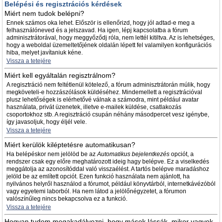
Belépési és regisztrációs kérdések
Miért nem tudok belépni?
Ennek számos oka lehet. Először is ellenőrizd, hogy jól adtad-e meg a
felhasználóneved és a jelszavad. Ha igen, lépj kapcsolatba a fórum
adminisztrátorával, hogy meggyőződj róla, nem lettél kitiltva. Az is lehetséges,
hogy a weboldal üzemeltetőjének oldalán lépett fel valamilyen konfigurációs
hiba, melyet javítaniuk kéne.
Vissza a tetejére
Miért kell egyáltalán regisztrálnom?
A regisztráció nem feltétlenül kötelező, a fórum adminisztrátorán múlik, hogy
megköveteli-e hozzászólások küldéséhez. Mindemellett a regisztrációval
plusz lehetőségek is elérhetővé válnak a számodra, mint például avatar
használata, privát üzenetek, illetve e-mailek küldése, csatlakozás
csoportokhoz stb. A regisztráció csupán néhány másodpercet vesz igénybe,
így javasoljuk, hogy éljél vele.
Vissza a tetejére
Miért kerülök kiléptetésre automatikusan?
Ha belépéskor nem jelölöd be az
Automatikus bejelentkezés
opciót, a
rendszer csak egy előre meghatározott ideig hagy belépve. Ez a viselkedés
meggátolja az azonosítóddal való visszaélést. A tartós belépve maradáshoz
jelöld be az említett opciót. Ezen funkció használata nem ajánlott, ha
nyilvános helyről használod a fórumot, például könyvtárból, internetkávézóból
vagy egyetemi laborból. Ha nem látod a jelölőnégyzetet, a fórumon
valószínűleg nincs bekapcsolva ez a funkció.
Vissza a tetejére
Hogyan tudom megakadályozni, hogy mások lássák, mikor vagyok