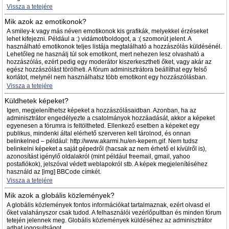
Vissza a tetejére
Mik azok az emotikonok?
A smiley-k vagy más néven emotikonok kis grafikák, melyekkel érzéseket
lehet kifejezni. Például a :) vidámot/boldogot, a :( szomorút jelent. A
használható emotikonok teljes listája megtalálható a hozzászólás küldésénél.
Lehetőleg ne használj túl sok emotikont, mert nehezen lesz olvasható a
hozzászólás, ezért pedig egy moderátor kiszerkesztheti őket, vagy akár az
egész hozzászólást törölheti. A fórum adminisztrátora beállíthat egy felső
korlátot, melynél nem használhatsz több emotikont egy hozzászólásban.
Vissza a tetejére
Küldhetek képeket?
Igen, megjeleníthetsz képeket a hozzászólásaidban. Azonban, ha az
adminisztrátor engedélyezte a csatolmányok hozzáadását, akkor a képeket
egyenesen a fórumra is feltöltheted. Ellenkező esetben a képeket egy
publikus, mindenki által elérhető szerveren kell tárolnod, és onnan
belinkelned – például: http://www.akarmi.hu/en-kepem.gif. Nem tudsz
belinkelni képeket a saját gépedről (hacsak az nem érhető el kívülről is),
azonosítást igénylő oldalakról (mint például freemail, gmail, yahoo
postafiókok), jelszóval védett weblapokról stb. A képek megjelenítéséhez
használd az [img] BBCode címkét.
Vissza a tetejére
Mik azok a globális közlemények?
A globális közlemények fontos információkat tartalmaznak, ezért olvasd el
őket valahányszor csak tudod. A felhasználói vezérlőpultban és minden fórum
tetején jelennek meg. Globális közlemények küldéséhez az adminisztrátor
adhat jogosultságot.