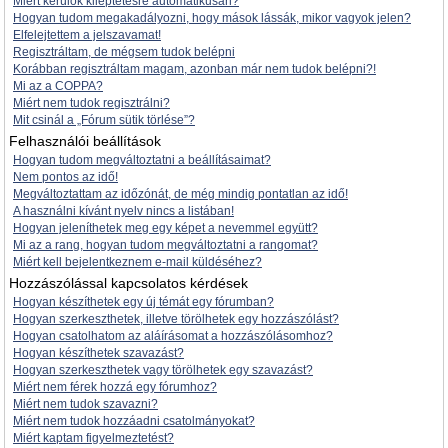
Miért kerülök kiléptetésre automatikusan?
Hogyan tudom megakadályozni, hogy mások lássák, mikor vagyok jelen?
Elfelejtettem a jelszavamat!
Regisztráltam, de mégsem tudok belépni
Korábban regisztráltam magam, azonban már nem tudok belépni?!
Mi az a COPPA?
Miért nem tudok regisztrálni?
Mit csinál a „Fórum sütik törlése”?
Felhasználói beállítások
Hogyan tudom megváltoztatni a beállításaimat?
Nem pontos az idő!
Megváltoztattam az időzónát, de még mindig pontatlan az idő!
A használni kívánt nyelv nincs a listában!
Hogyan jeleníthetek meg egy képet a nevemmel együtt?
Mi az a rang, hogyan tudom megváltoztatni a rangomat?
Miért kell bejelentkeznem e-mail küldéséhez?
Hozzászólással kapcsolatos kérdések
Hogyan készíthetek egy új témát egy fórumban?
Hogyan szerkeszthetek, illetve törölhetek egy hozzászólást?
Hogyan csatolhatom az aláírásomat a hozzászólásomhoz?
Hogyan készíthetek szavazást?
Hogyan szerkeszthetek vagy törölhetek egy szavazást?
Miért nem férek hozzá egy fórumhoz?
Miért nem tudok szavazni?
Miért nem tudok hozzáadni csatolmányokat?
Miért kaptam figyelmeztetést?