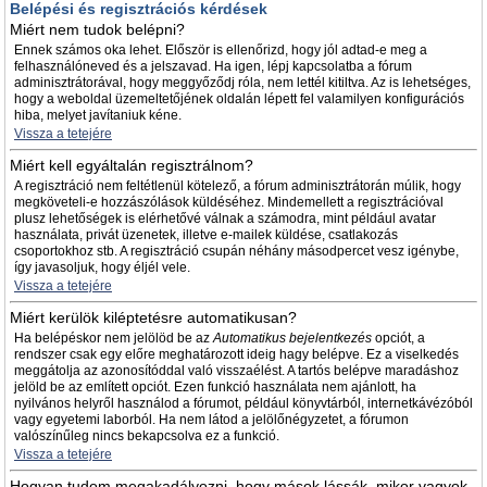
Belépési és regisztrációs kérdések
Miért nem tudok belépni?
Ennek számos oka lehet. Először is ellenőrizd, hogy jól adtad-e meg a
felhasználóneved és a jelszavad. Ha igen, lépj kapcsolatba a fórum
adminisztrátorával, hogy meggyőződj róla, nem lettél kitiltva. Az is lehetséges,
hogy a weboldal üzemeltetőjének oldalán lépett fel valamilyen konfigurációs
hiba, melyet javítaniuk kéne.
Vissza a tetejére
Miért kell egyáltalán regisztrálnom?
A regisztráció nem feltétlenül kötelező, a fórum adminisztrátorán múlik, hogy
megköveteli-e hozzászólások küldéséhez. Mindemellett a regisztrációval
plusz lehetőségek is elérhetővé válnak a számodra, mint például avatar
használata, privát üzenetek, illetve e-mailek küldése, csatlakozás
csoportokhoz stb. A regisztráció csupán néhány másodpercet vesz igénybe,
így javasoljuk, hogy éljél vele.
Vissza a tetejére
Miért kerülök kiléptetésre automatikusan?
Ha belépéskor nem jelölöd be az
Automatikus bejelentkezés
opciót, a
rendszer csak egy előre meghatározott ideig hagy belépve. Ez a viselkedés
meggátolja az azonosítóddal való visszaélést. A tartós belépve maradáshoz
jelöld be az említett opciót. Ezen funkció használata nem ajánlott, ha
nyilvános helyről használod a fórumot, például könyvtárból, internetkávézóból
vagy egyetemi laborból. Ha nem látod a jelölőnégyzetet, a fórumon
valószínűleg nincs bekapcsolva ez a funkció.
Vissza a tetejére
Hogyan tudom megakadályozni, hogy mások lássák, mikor vagyok