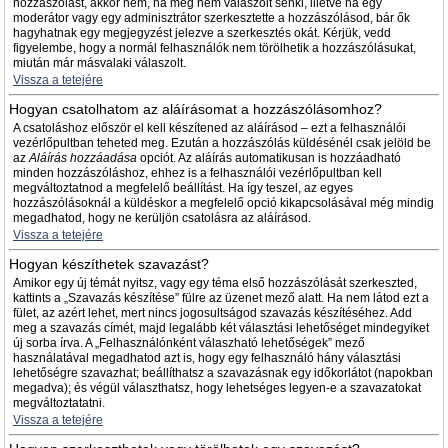
hozzászólást, akkor nem, ha még nem válaszolt senki, illetve ha egy
moderátor vagy egy adminisztrátor szerkesztette a hozzászólásod, bár ők
hagyhatnak egy megjegyzést jelezve a szerkesztés okát. Kérjük, vedd
figyelembe, hogy a normál felhasználók nem törölhetik a hozzászólásukat,
miután már másvalaki válaszolt.
Vissza a tetejére
Hogyan csatolhatom az aláírásomat a hozzászólásomhoz?
A csatoláshoz először el kell készítened az aláírásod – ezt a felhasználói
vezérlőpultban teheted meg. Ezután a hozzászólás küldésénél csak jelöld be
az
Aláírás hozzáadása
opciót. Az aláírás automatikusan is hozzáadható
minden hozzászóláshoz, ehhez is a felhasználói vezérlőpultban kell
megváltoztatnod a megfelelő beállítást. Ha így teszel, az egyes
hozzászólásoknál a küldéskor a megfelelő opció kikapcsolásával még mindig
megadhatod, hogy ne kerüljön csatolásra az aláírásod.
Vissza a tetejére
Hogyan készíthetek szavazást?
Amikor egy új témát nyitsz, vagy egy téma első hozzászólását szerkeszted,
kattints a „Szavazás készítése” fülre az üzenet mező alatt. Ha nem látod ezt a
fület, az azért lehet, mert nincs jogosultságod szavazás készítéséhez. Add
meg a szavazás címét, majd legalább két választási lehetőséget mindegyiket
új sorba írva. A „Felhasználónként válaszható lehetőségek” mező
használatával megadhatod azt is, hogy egy felhasználó hány választási
lehetőségre szavazhat; beállíthatsz a szavazásnak egy időkorlátot (napokban
megadva); és végül választhatsz, hogy lehetséges legyen-e a szavazatokat
megváltoztatatni.
Vissza a tetejére