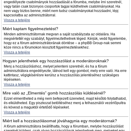
engedélyezte csatolmányok hozzáadását a fórumba, melybe írni szeretnél,
vagy talán csak bizonyos csoportok tagjai küldhetnek csatolmányokat. Ha
nem vagy biztos benne, miért nem tudsz csatolmányokat hozzáadni, lépj
kapcsolatba az adminisztrátorral.
Vissza a tetejére
Miért kaptam figyelmeztetést?
Minden adminisztrátornak megvan a saját szabályzata az oldalára. Ha
megsértettél egy szabályt, figyelmeztethetnek téged. Kérjük, vedd figyelembe,
hogy ez a fórum adminisztrátorának döntése – a phpBB Group-nak semmi
köze nincs a fórumokon kiosztott figyelmeztetésekhez.
Vissza a tetejére
Hogyan jelenthetek egy hozzászólást a moderátoroknak?
Menj a hozzászóláshoz, melyet jelenteni szeretnél, és ha a fórum
adminisztrátora engedélyezte, látnod kell egy gombot, mely erre való. Ha erre
kattintasz, végigkísérésre kerülsz a hozzászólás jelentéséhez szükséges
lépéseken.
Vissza a tetejére
Mire való az „Elmentés” gomb hozzászólás küldésénél?
Ezzel elmentheted a még nem befejezett üzeneted, majd később folytathatod,
és elküldheted. Egy piszkozat betöltéséhez menj a felhasználói vezérlőpultra
és kövesd a maguktól értetődő lépéseket.
Vissza a tetejére
Miért kell a hozzászólásomat jóváhagynia egy moderátornak?
A fórum adminisztrátora beállíthatta, hogy a fórumban, melybe hozzászólást
szeretnél küldeni, csak olyan hozzászólások jelenhetnek meg, melyeket egy