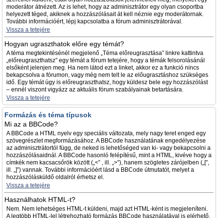
moderátor átnézett. Az is lehet, hogy az adminisztrátor egy olyan csoportba
helyezett téged, akiknek a hozzászólásait át kell néznie egy moderátornak.
További információért, lépj kapcsolatba a fórum adminisztrátorával.
Vissza a tetejére
Hogyan ugraszthatok előre egy témát?
A téma megtekintésénél megjelenő „Téma előreugrasztása” linkre kattintva
„előreugraszthatsz” egy témát a fórum tetejére, hogy a témák felsorolásánál
elsőként jelenjen meg. Ha nem látod ezt a linket, akkor ez a funkció nincs
bekapcsolva a fórumon, vagy még nem telt le az előugrasztáshoz szükséges
idő. Egy témát úgy is előreugraszthatsz, hogy küldesz bele egy hozzászólást
– ennél viszont vigyázz az aktuális fórum szabályainak betartására.
Vissza a tetejére
Formázás és téma típusok
Mi az a BBCode?
A BBCode a HTML nyelv egy speciális változata, mely nagy teret enged egy
szövegrészlet megformázásához. A BBCode használatának engedélyezése
az adminisztrátortól függ, de neked is lehetőséged van ki- vagy bekapcsolni a
hozzászólásaidnál. A BBCode hasonló felépítésű, mint a HTML, kivéve hogy a
címkék nem kacsacsőrök között („<” , ill. „>”), hanem szögletes zárójelben („[”,
ill. „]”) vannak. További információért lásd a BBCode útmutatót, melyet a
hozzászólásküldő oldalról érhetsz el.
Vissza a tetejére
Használhatok HTML-t?
Nem. Nem lehetséges HTML-t küldeni, majd azt HTML-ként is megjeleníteni.
A legtöbb HTML-lel létrehozható formázás BBCode használatával is elérhető.