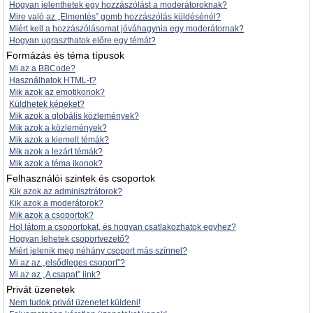
Hogyan jelenthetek egy hozzászólást a moderátoroknak?
Mire való az „Elmentés” gomb hozzászólás küldésénél?
Miért kell a hozzászólásomat jóváhagynia egy moderátornak?
Hogyan ugraszthatok előre egy témát?
Formázás és téma típusok
Mi az a BBCode?
Használhatok HTML-t?
Mik azok az emotikonok?
Küldhetek képeket?
Mik azok a globális közlemények?
Mik azok a közlemények?
Mik azok a kiemelt témák?
Mik azok a lezárt témák?
Mik azok a téma ikonok?
Felhasználói szintek és csoportok
Kik azok az adminisztrátorok?
Kik azok a moderátorok?
Mik azok a csoportok?
Hol látom a csoportokat, és hogyan csatlakozhatok egyhez?
Hogyan lehetek csoportvezető?
Miért jelenik meg néhány csoport más színnel?
Mi az az „elsődleges csoport”?
Mi az az „A csapat” link?
Privát üzenetek
Nem tudok privát üzenetet küldeni!