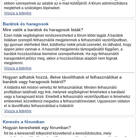
ebben szerepelnek az adatok az e-mail küldőjéről. A fórum adminisztrátora
megteheti a szükséges lépéseket.
Vissza a tetejére
Barátok és haragosok
Mire valók a barátok és haragosok listák?
Ezen listák segítségével rendszerezheted a fórum többi tagját. A barátok
listában szereplő felhasználók megjelennek a felhasználói vezérlőpultban,
így gyorsan elérheted őket, küldhetsz nekik privát üzenetet, és láthatod, hogy
éppen jelen vannak-e. A használt megjelenés támogatásától függően, a
barátok hozzászólásai kiemelve szerepelhetnek. Ha egy felhasználót
haragosként jelölsz meg, akkor a hozzászólásai alapból nem fognak
megjelenni.
Vissza a tetejére
Hogyan adhatok hozzá, illetve távolíthatok el felhasználókat a
barátok vagy haragosok listáról?
A listáidra két módon vehetsz fel felhasználókat. Minden felhasználó
profiljában található egy link, melynek segítségével felveheted a barátaid
vagy a haragosaid közé. Emellett a felhasználói vezérlőpultban is felvehetsz
embereket, közvetlenül megadva a felhasználónevüket. Ugyanezen oldalon
el is távolíthatsz felhasználókat a listáidról.
Vissza a tetejére
Keresés a fórumban
Hogyan kereshetek egy fórumban?
Írd be a keresendő kifejezést közvetlenül a keresődobozba, mely