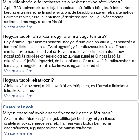
Mi a különbség a feliratkozás és a kedvencekbe tétel között?
A phpBB3 kedvencek funkciója hasonlóan működik a böngésződéhez. Nem
kerülsz értesítésre, ha frissül a tartalom, de később visszatérhetsz a témához.
Feliratkozáskor, ezzel ellentétben, értesítésre kerülsz – a kívánt módon –,
amikor a téma vagy a fórum frissül.
Vissza a tetejére
Hogyan tudok feliratkozni egy fórumra vagy témára?
Egy fórumra úgy tudsz feliratkozni, hogy a fórum oldalán alul a „Feliratkozás a
fórumra” linkre kattintasz. Ezzel ugyanúgy feliratkozásra kerülsz a fórumra,
mintha egy témára tetted volna. Egy témára úgy is feliratkozhatsz, hogy
hozzászólás küldésekor bejelölöd az „E-mail küldése új hozzászólás
érkezésekor” jelölőnégyzetet, de hasonlóan a fórumra való feliratkozáshoz, a
téma alján megjelenő linkre kattintva is ugyanezt éred el.
Vissza a tetejére
Hogyan tudok leiratkozni?
A leiratkozáshoz menj a felhasználói vezérlőpultra, és kövesd a linkeket a
feliratkozásaidhoz.
Vissza a tetejére
Csatolmányok
Milyen csatolmányok engedélyezettek ezen a fórumon?
Az adminisztrátorok saját maguk állíthatják be, hogy milyen típusú
csatolmányokat engedélyeznek. Ha nem vagy biztos benne, mi
engedélyezett, lépj kapcsolatba az adminisztrátorral.
Vissza a tetejére