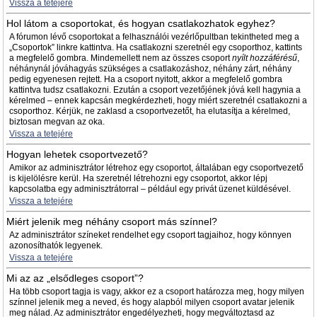
Vissza a tetejére
Hol látom a csoportokat, és hogyan csatlakozhatok egyhez?
A fórumon lévő csoportokat a felhasználói vezérlőpultban tekintheted meg a
„Csoportok” linkre kattintva. Ha csatlakozni szeretnél egy csoporthoz, kattints
a megfelelő gombra. Mindemellett nem az összes csoport
nyílt hozzáférésű
,
néhánynál jóváhagyás szükséges a csatlakozáshoz, néhány zárt, néhány
pedig egyenesen rejtett. Ha a csoport nyitott, akkor a megfelelő gombra
kattintva tudsz csatlakozni. Ezután a csoport vezetőjének jóvá kell hagynia a
kérelmed – ennek kapcsán megkérdezheti, hogy miért szeretnél csatlakozni a
csoporthoz. Kérjük, ne zaklasd a csoportvezetőt, ha elutasítja a kérelmed,
biztosan megvan az oka.
Vissza a tetejére
Hogyan lehetek csoportvezető?
Amikor az adminisztrátor létrehoz egy csoportot, általában egy csoportvezető
is kijelölésre kerül. Ha szeretnél létrehozni egy csoportot, akkor lépj
kapcsolatba egy adminisztrátorral – például egy privát üzenet küldésével.
Vissza a tetejére
Miért jelenik meg néhány csoport más színnel?
Az adminisztrátor színeket rendelhet egy csoport tagjaihoz, hogy könnyen
azonosíthatók legyenek.
Vissza a tetejére
Mi az az „elsődleges csoport”?
Ha több csoport tagja is vagy, akkor ez a csoport határozza meg, hogy milyen
színnel jelenik meg a neved, és hogy alapból milyen csoport avatar jelenik
meg nálad. Az adminisztrátor engedélyezheti, hogy megváltoztasd az