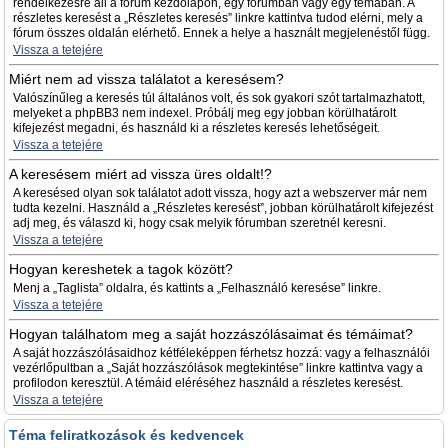
rendelkezésre áll a fórum kezdőlapon, egy fórumban vagy egy témában. A
részletes keresést a „Részletes keresés” linkre kattintva tudod elérni, mely a
fórum összes oldalán elérhető. Ennek a helye a használt megjelenéstől függ.
Vissza a tetejére
Miért nem ad vissza találatot a keresésem?
Valószínűleg a keresés túl általános volt, és sok gyakori szót tartalmazhatott,
melyeket a phpBB3 nem indexel. Próbálj meg egy jobban körülhatárolt
kifejezést megadni, és használd ki a részletes keresés lehetőségeit.
Vissza a tetejére
A keresésem miért ad vissza üres oldalt!?
A keresésed olyan sok találatot adott vissza, hogy azt a webszerver már nem
tudta kezelni. Használd a „Részletes keresést”, jobban körülhatárolt kifejezést
adj meg, és válaszd ki, hogy csak melyik fórumban szeretnél keresni.
Vissza a tetejére
Hogyan kereshetek a tagok között?
Menj a „Taglista” oldalra, és kattints a „Felhasználó keresése” linkre.
Vissza a tetejére
Hogyan találhatom meg a saját hozzászólásaimat és témáimat?
A saját hozzászólásaidhoz kétféleképpen férhetsz hozzá: vagy a felhasználói
vezérlőpultban a „Saját hozzászólások megtekintése” linkre kattintva vagy a
profilodon keresztül. A témáid eléréséhez használd a részletes keresést.
Vissza a tetejére
Téma feliratkozások és kedvencek