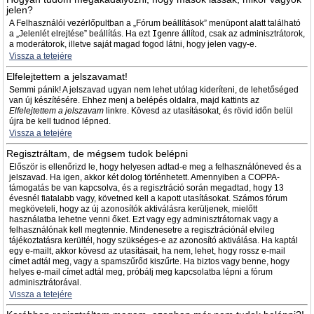
jelen?
A Felhasználói vezérlőpultban a „Fórum beállítások” menüpont alatt található
a „Jelenlét elrejtése” beállítás. Ha ezt
Igen
re állítod, csak az adminisztrátorok,
a moderátorok, illetve saját magad fogod látni, hogy jelen vagy-e.
Vissza a tetejére
Elfelejtettem a jelszavamat!
Semmi pánik! A jelszavad ugyan nem lehet utólag kideríteni, de lehetőséged
van új készítésére. Ehhez menj a belépés oldalra, majd kattints az
Elfelejtettem a jelszavam
linkre. Kövesd az utasításokat, és rövid időn belül
újra be kell tudnod lépned.
Vissza a tetejére
Regisztráltam, de mégsem tudok belépni
Először is ellenőrizd le, hogy helyesen adtad-e meg a felhasználóneved és a
jelszavad. Ha igen, akkor két dolog történhetett. Amennyiben a COPPA-
támogatás be van kapcsolva, és a regisztráció során megadtad, hogy 13
évesnél fiatalabb vagy, követned kell a kapott utasításokat. Számos fórum
megköveteli, hogy az új azonosítók aktiválásra kerüljenek, mielőtt
használatba lehetne venni őket. Ezt vagy egy adminisztrátornak vagy a
felhasználónak kell megtennie. Mindenesetre a regisztrációnál elvileg
tájékoztatásra kerültél, hogy szükséges-e az azonosító aktiválása. Ha kaptál
egy e-mailt, akkor kövesd az utasításait, ha nem, lehet, hogy rossz e-mail
címet adtál meg, vagy a spamszűrőd kiszűrte. Ha biztos vagy benne, hogy
helyes e-mail címet adtál meg, próbálj meg kapcsolatba lépni a fórum
adminisztrátorával.
Vissza a tetejére