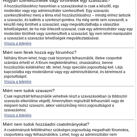
Hogyan szerkeszthetek vagy törölhetek egy szavazást?
A hozzászólásokhoz hasonlóan a szavazásokat is csak a készítő, egy
moderátor vagy egy adminisztrátor szerkesztheti. Egy szavazás
szerkesztéséhez menj a téma első hozzászólásához – mindig ehhez tartozik
a szavazás, és kattints a
szerkeszt
gombra. Ha még senki sem szavazott, a
készítő még törölheti a szavazást, vagy megváltoztathatja a választási
lehetőségeket, de ha már érkezett szavazat, csak egy adminisztrátor vagy egy
moderátor törölheti vagy szerkesztheti a szavazást. Így nem lehet manipulálni
a szavazást a szavazási lehetőségek megváltoztatásával.
Vissza a tetejére
Miért nem férek hozzá egy fórumhoz?
Néhány fórum lehet, hogy csak bizonyos felhasználók, illetve csoportok
számára érhető el. A fórum megtekintéséhez, olvasásához, benne
hozzászólás küldéséhez stb. lehet, hogy speciális jogosultság kell. Lépj
kapcsolatba egy moderátorral vagy egy adminisztrátorral, és kérelmezd a
jogosultságot.
Vissza a tetejére
Miért nem tudok szavazni?
Csak regisztrált felhasználók vehetnek részt a szavazásokban (a többszöri
szavazás elkerülése végett). Amennyiben regisztrált felhasználó vagy de
mégsem tudsz szavazni, akkor valószínűleg nincs jogosultságod a
szavazáshoz.
Vissza a tetejére
Miért nem tudok hozzáadni csatolmányokat?
A csatolmányok feltöltéséhez szükséges jogosultság megadható fórumokra,
csoportokra vagy felhasználókra. Lehet, hogy az adminisztrátor nem