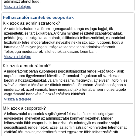
adminisztrátortól függ.
Vissza a tetejére
Felhasználói szintek és csoportok
Kik azok az adminisztrátorok?
Az adminisztrátorok a fórum legmagasabb rangú és jogú tagjai, ők
üzemeltetik, és tartják karban. A fórum minden részletét szabályozhatják,
például jogosultságokat adhatnak, kitilthatnak felhasználókat, csoportokat
hozhatnak létre, moderátorokat nevezhetnek ki stb. attól függően, hogy a
fórumalapító milyen jogosultságokat adott a többi adminisztrátornak.
Teljesjogú moderátorok is lehetnek az összes fórumban.
Vissza a tetejére
Kik azok a moderátorok?
A moderátorok olyan különleges jogosultságokkal rendelkező tagok, akik
napról napra figyelemmel követik a fórumokat. Jogukban áll szerkeszteni,
törölni a hozzászólásokat, valamint lezárni, megnyitni, áthelyezni, törölni és
szétválasztani a témákat az általuk moderált fórumban. Általánosságban a
moderátorok azért vannak, hogy meggátolják a témába nem illő, sértegető
vagy támadó hangvételű hozzászólások küldését.
Vissza a tetejére
Mik azok a csoportok?
A felhasználói csoportok segítségével felosztható a közösség olyan
egységekre, melyeket az adminisztrátor könnyen kezelhet. Minden
felhasználó több csoportba is tartozhat, és mindegyik csoporthoz saját
jogosultságok rendelhetők. Ezzel az adminisztrátor könnyedén létrehozhat
zártkörű fórumokat, moderátorrá tehet egyszerre több felhasználót stb.