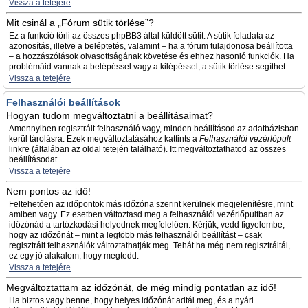
Vissza a tetejére
Mit csinál a „Fórum sütik törlése”?
Ez a funkció törli az összes phpBB3 által küldött sütit. A sütik feladata az
azonosítás, illetve a beléptetés, valamint – ha a fórum tulajdonosa beállította
– a hozzászólások olvasottságának követése és ehhez hasonló funkciók. Ha
problémáid vannak a belépéssel vagy a kilépéssel, a sütik törlése segíthet.
Vissza a tetejére
Felhasználói beállítások
Hogyan tudom megváltoztatni a beállításaimat?
Amennyiben regisztrált felhasználó vagy, minden beállításod az adatbázisban
kerül tárolásra. Ezek megváltoztatásához kattints a
Felhasználói vezérlőpult
linkre (általában az oldal tetején található). Itt megváltoztathatod az összes
beállításodat.
Vissza a tetejére
Nem pontos az idő!
Feltehetően az időpontok más időzóna szerint kerülnek megjelenítésre, mint
amiben vagy. Ez esetben változtasd meg a felhasználói vezérlőpultban az
időzónád a tartózkodási helyednek megfelelően. Kérjük, vedd figyelembe,
hogy az időzónát – mint a legtöbb más felhasználói beállítást – csak
regisztrált felhasználók változtathatják meg. Tehát ha még nem regisztráltál,
ez egy jó alakalom, hogy megtedd.
Vissza a tetejére
Megváltoztattam az időzónát, de még mindig pontatlan az idő!
Ha biztos vagy benne, hogy helyes időzónát adtál meg, és a nyári