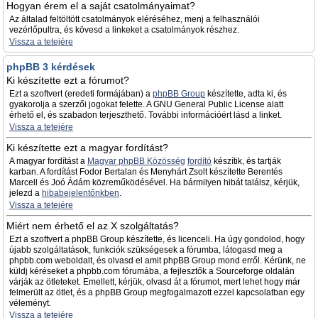
Hogyan érem el a saját csatolmányaimat?
Az általad feltöltött csatolmányok eléréséhez, menj a felhasználói
vezérlőpultra, és kövesd a linkeket a csatolmányok részhez.
Vissza a tetejére
phpBB 3 kérdések
Ki készítette ezt a fórumot?
Ezt a szoftvert (eredeti formájában) a
phpBB Group
készítette, adta ki, és
gyakorolja a szerzői jogokat felette. A GNU General Public License alatt
érhető el, és szabadon terjeszthető. További információért lásd a linket.
Vissza a tetejére
Ki készítette ezt a magyar fordítást?
A magyar fordítást a
Magyar phpBB Közösség
fordító
készítik, és tartják
karban. A fordítást Fodor Bertalan és Menyhárt Zsolt készítette Berentés
Marcell és Joó Ádám közreműködésével. Ha bármilyen hibát találsz, kérjük,
jelezd a
hibabejelentőnkben
.
Vissza a tetejére
Miért nem érhető el az X szolgáltatás?
Ezt a szoftvert a phpBB Group készítette, és licenceli. Ha úgy gondolod, hogy
újabb szolgáltatások, funkciók szükségesek a fórumba, látogasd meg a
phpbb.com weboldalt, és olvasd el amit phpBB Group mond erről. Kérünk, ne
küldj kéréseket a phpbb.com fórumába, a fejlesztők a Sourceforge oldalán
várják az ötleteket. Emellett, kérjük, olvasd át a fórumot, mert lehet hogy már
felmerült az ötlet, és a phpBB Group megfogalmazott ezzel kapcsolatban egy
véleményt.
Vissza a tetejére