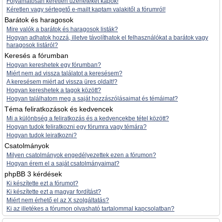
Folyamatosan kéretlen üzeneteket kapok!
Kéretlen vagy sértegető e-mailt kaptam valakitől a fórumról!
Barátok és haragosok
Mire valók a barátok és haragosok listák?
Hogyan adhatok hozzá, illetve távolíthatok el felhasználókat a barátok vagy
haragosok listáról?
Keresés a fórumban
Hogyan kereshetek egy fórumban?
Miért nem ad vissza találatot a keresésem?
A keresésem miért ad vissza üres oldalt!?
Hogyan kereshetek a tagok között?
Hogyan találhatom meg a saját hozzászólásaimat és témáimat?
Téma feliratkozások és kedvencek
Mi a különbség a feliratkozás és a kedvencekbe tétel között?
Hogyan tudok feliratkozni egy fórumra vagy témára?
Hogyan tudok leiratkozni?
Csatolmányok
Milyen csatolmányok engedélyezettek ezen a fórumon?
Hogyan érem el a saját csatolmányaimat?
phpBB 3 kérdések
Ki készítette ezt a fórumot?
Ki készítette ezt a magyar fordítást?
Miért nem érhető el az X szolgáltatás?
Ki az illetékes a fórumon olvasható tartalommal kapcsolatban?