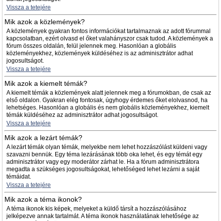
Vissza a tetejére
Mik azok a közlemények?
A közlemények gyakran fontos információkat tartalmaznak az adott fórummal
kapcsolatban, ezért olvasd el őket valahányszor csak tudod. A közlemények a
fórum összes oldalán, felül jelennek meg. Hasonlóan a globális
közleményekhez, közlemények küldéséhez is az adminisztrátor adhat
jogosultságot.
Vissza a tetejére
Mik azok a kiemelt témák?
A kiemelt témák a közlemények alatt jelennek meg a fórumokban, de csak az
első oldalon. Gyakran elég fontosak, úgyhogy érdemes őket elolvasnod, ha
lehetséges. Hasonlóan a globális és nem globális közleményekhez, kiemelt
témák küldéséhez az adminisztrátor adhat jogosultságot.
Vissza a tetejére
Mik azok a lezárt témák?
A lezárt témák olyan témák, melyekbe nem lehet hozzászólást küldeni vagy
szavazni bennük. Egy téma lezárásának több oka lehet, és egy témát egy
adminisztrátor vagy egy moderátor zárhat le. Ha a fórum adminisztrátora
megadta a szükséges jogosultságokat, lehetőséged lehet lezárni a saját
témáidat.
Vissza a tetejére
Mik azok a téma ikonok?
A téma ikonok kis képek, melyeket a küldő társít a hozzászólásához
jelképezve annak tartalmát. A téma ikonok használatának lehetősége az