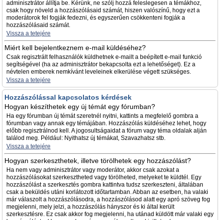
adminisztrátor állítja be. Kérünk, ne szólj hozzá feleslegesen a témákhoz,
csak hogy növeld a hozzászólásaid számát, hiszen valószínű, hogy ezt a
moderátorok fel fogják fedezni, és egyszerűen csökkenteni fogják a
hozzászólásaid számát.
Vissza a tetejére
Miért kell bejelentkeznem e-mail küldéséhez?
Csak regisztrált felhasználók küldhetnek e-mailt a beépített e-mail funkció
segítségével (ha az adminisztrátor bekapcsolta ezt a lehetőséget). Ez a
névtelen emberek nemkívánt leveleinek elkerülése végett szükséges.
Vissza a tetejére
Hozzászólással kapcsolatos kérdések
Hogyan készíthetek egy új témát egy fórumban?
Ha egy fórumban új témát szeretnél nyitni, kattints a megfelelő gombra a
fórumban vagy annak egy témájában. Hozzászólás küldéséhez lehet, hogy
előbb regisztrálnod kell. A jogosultságaidat a fórum vagy téma oldalak alján
találod meg. Például: Nyithatsz új témákat, Szavazhatsz stb.
Vissza a tetejére
Hogyan szerkeszthetek, illetve törölhetek egy hozzászólást?
Ha nem vagy adminisztrátor vagy moderátor, akkor csak azokat a
hozzászólásokat szerkesztheted vagy törölheted, melyeket te küldtél. Egy
hozzászólást a szerkesztés gombra kattintva tudsz szerkeszteni, általában
csak a beküldés utáni korlátozott időtartamban. Abban az esetben, ha valaki
már válaszolt a hozzászólásodra, a hozzászólásod alatt egy apró szöveg fog
megjelenni, mely jelzi, a hozzászólás hányszor és ki által került
szerkesztésre. Ez csak akkor fog megjelenni, ha utánad küldött már valaki egy