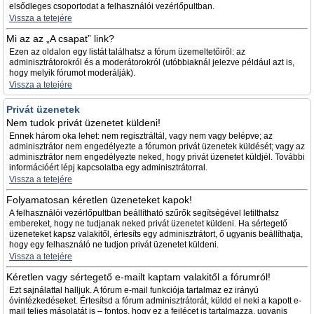
elsődleges csoportodat a felhasználói vezérlőpultban.
Vissza a tetejére
Mi az az „A csapat” link?
Ezen az oldalon egy listát találhatsz a fórum üzemeltetőiről: az
adminisztrátorokról és a moderátorokról (utóbbiaknál jelezve például azt is,
hogy melyik fórumot moderálják).
Vissza a tetejére
Privát üzenetek
Nem tudok privát üzenetet küldeni!
Ennek három oka lehet: nem regisztráltál, vagy nem vagy belépve; az
adminisztrátor nem engedélyezte a fórumon privát üzenetek küldését; vagy az
adminisztrátor nem engedélyezte neked, hogy privát üzenetet küldjél. További
információért lépj kapcsolatba egy adminisztrátorral.
Vissza a tetejére
Folyamatosan kéretlen üzeneteket kapok!
A felhasználói vezérlőpultban beállítható szűrők segítségével letilthatsz
embereket, hogy ne tudjanak neked privát üzenetet küldeni. Ha sértegető
üzeneteket kapsz valakitől, értesíts egy adminisztrátort, ő ugyanis beállíthatja,
hogy egy felhasználó ne tudjon privát üzenetet küldeni.
Vissza a tetejére
Kéretlen vagy sértegető e-mailt kaptam valakitől a fórumról!
Ezt sajnálattal halljuk. A fórum e-mail funkciója tartalmaz ez irányú
óvintézkedéseket. Értesítsd a fórum adminisztrátorát, küldd el neki a kapott e-
mail teljes másolatát is – fontos, hogy ez a fejlécet is tartalmazza, ugyanis