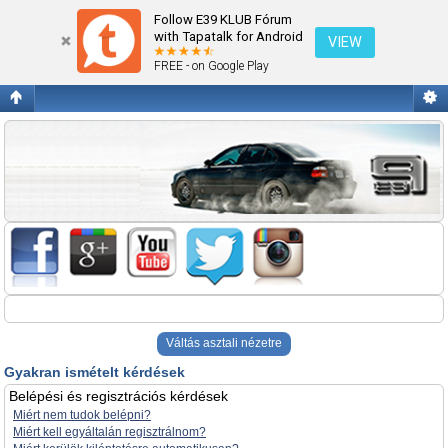
Gyakran ismételt kérdések
Follow E39 KLUB Fórum
with Tapatalk for Android
VIEW
FREE - on Google Play
Váltás asztali nézetre
Gyakran ismételt kérdések
Belépési és regisztrációs kérdések
Miért nem tudok belépni?
Miért kell egyáltalán regisztrálnom?