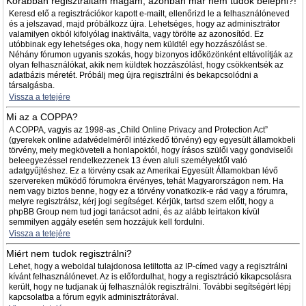
Korábban regisztráltam magam, azonban már nem tudok belépni?!
Keresd elő a regisztrációkor kapott e-mailt, ellenőrizd le a felhasználóneved
és a jelszavad, majd próbálkozz újra. Lehetséges, hogy az adminisztrátor
valamilyen okból kifolyólag inaktiválta, vagy törölte az azonosítód. Ez
utóbbinak egy lehetséges oka, hogy nem küldtél egy hozzászólást se.
Néhány fórumon ugyanis szokás, hogy bizonyos időközönként eltávolítják az
olyan felhasználókat, akik nem küldtek hozzászólást, hogy csökkentsék az
adatbázis méretét. Próbálj meg újra regisztrálni és bekapcsolódni a
társalgásba.
Vissza a tetejére
Mi az a COPPA?
A COPPA, vagyis az 1998-as „Child Online Privacy and Protection Act”
(gyerekek online adatvédelméről intézkedő törvény) egy egyesült államokbeli
törvény, mely megköveteli a honlapoktól, hogy írásos szülői vagy gondviselői
beleegyezéssel rendelkezzenek 13 éven aluli személyektől való
adatgyűjtéshez. Ez a törvény csak az Amerikai Egyesült Államokban lévő
szervereken működő fórumokra érvényes, tehát Magyarországon nem. Ha
nem vagy biztos benne, hogy ez a törvény vonatkozik-e rád vagy a fórumra,
melyre regisztrálsz, kérj jogi segítséget. Kérjük, tartsd szem előtt, hogy a
phpBB Group nem tud jogi tanácsot adni, és az alább leírtakon kívül
semmilyen aggály esetén sem hozzájuk kell fordulni.
Vissza a tetejére
Miért nem tudok regisztrálni?
Lehet, hogy a weboldal tulajdonosa letiltotta az IP-címed vagy a regisztrálni
kívánt felhasználónevet. Az is előfordulhat, hogy a regisztráció kikapcsolásra
került, hogy ne tudjanak új felhasználók regisztrálni. További segítségért lépj
kapcsolatba a fórum egyik adminisztrátorával.