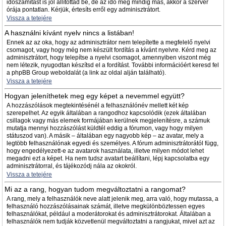
időszámítást is jól állítottad be, de az idő még mindig más, akkor a szerver
órája pontatlan. Kérjük, értesíts erről egy adminisztrátort.
Vissza a tetejére
A használni kívánt nyelv nincs a listában!
Ennek az az oka, hogy az adminisztrátor nem telepítette a megfelelő nyelvi
csomagot, vagy hogy még nem készült fordítás a kívánt nyelvre. Kérd meg az
adminisztrátort, hogy telepítse a nyelvi csomagot, amennyiben viszont még
nem létezik, nyugodtan készítsd el a fordítást. További információért keresd fel
a phpBB Group weboldalát (a link az oldal alján található).
Vissza a tetejére
Hogyan jeleníthetek meg egy képet a nevemmel együtt?
A hozzászólások megtekintésénél a felhasználónév mellett két kép
szerepelhet. Az egyik általában a rangodhoz kapcsolódik (ezek általában
csillagok vagy más elemek formájában kerülnek megjelenítésre, a számuk
mutatja mennyi hozzászólást küldtél eddig a fórumon, vagy hogy milyen
státuszod van). A másik – általában egy nagyobb kép – az avatar, mely a
legtöbb felhasználónak egyedi és személyes. A fórum adminisztrátorától függ,
hogy engedélyezett-e az avatarok használata, illetve milyen módot lehet
megadni ezt a képet. Ha nem tudsz avatart beállítani, lépj kapcsolatba egy
adminisztrátorral, és tájékozódj nála az okokról.
Vissza a tetejére
Mi az a rang, hogyan tudom megváltoztatni a rangomat?
A rang, mely a felhasználók neve alatt jelenik meg, arra való, hogy mutassa, a
felhasználó hozzászólásainak számát, illetve megkülönböztessen egyes
felhasználókat, például a moderátorokat és adminisztrátorokat. Általában a
felhasználók nem tudják közvetlenül megváltoztatni a rangjukat, mivel azt az