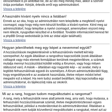
időszámítást is jól állítottad be, de az idő még mindig más, akkor a szerver
órája pontatlan. Kérjük, értesíts erről egy adminisztrátort.
Vissza a tetejére
A használni kívánt nyelv nincs a listában!
Ennek az az oka, hogy az adminisztrátor nem telepítette a megfelelő nyelvi
csomagot, vagy hogy még nem készült fordítás a kívánt nyelvre. Kérd meg az
adminisztrátort, hogy telepítse a nyelvi csomagot, amennyiben viszont még
nem létezik, nyugodtan készítsd el a fordítást. További információért keresd fel
a phpBB Group weboldalát (a link az oldal alján található).
Vissza a tetejére
Hogyan jeleníthetek meg egy képet a nevemmel együtt?
A hozzászólások megtekintésénél a felhasználónév mellett két kép
szerepelhet. Az egyik általában a rangodhoz kapcsolódik (ezek általában
csillagok vagy más elemek formájában kerülnek megjelenítésre, a számuk
mutatja mennyi hozzászólást küldtél eddig a fórumon, vagy hogy milyen
státuszod van). A másik – általában egy nagyobb kép – az avatar, mely a
legtöbb felhasználónak egyedi és személyes. A fórum adminisztrátorától függ,
hogy engedélyezett-e az avatarok használata, illetve milyen módot lehet
megadni ezt a képet. Ha nem tudsz avatart beállítani, lépj kapcsolatba egy
adminisztrátorral, és tájékozódj nála az okokról.
Vissza a tetejére
Mi az a rang, hogyan tudom megváltoztatni a rangomat?
A rang, mely a felhasználók neve alatt jelenik meg, arra való, hogy mutassa, a
felhasználó hozzászólásainak számát, illetve megkülönböztessen egyes
felhasználókat, például a moderátorokat és adminisztrátorokat. Általában a
felhasználók nem tudják közvetlenül megváltoztatni a rangjukat, mivel azt az