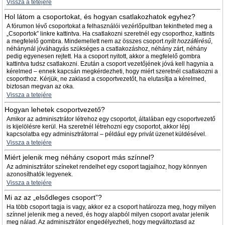
Vissza a tetejére
Hol látom a csoportokat, és hogyan csatlakozhatok egyhez?
A fórumon lévő csoportokat a felhasználói vezérlőpultban tekintheted meg a
„Csoportok” linkre kattintva. Ha csatlakozni szeretnél egy csoporthoz, kattints
a megfelelő gombra. Mindemellett nem az összes csoport
nyílt hozzáférésű
,
néhánynál jóváhagyás szükséges a csatlakozáshoz, néhány zárt, néhány
pedig egyenesen rejtett. Ha a csoport nyitott, akkor a megfelelő gombra
kattintva tudsz csatlakozni. Ezután a csoport vezetőjének jóvá kell hagynia a
kérelmed – ennek kapcsán megkérdezheti, hogy miért szeretnél csatlakozni a
csoporthoz. Kérjük, ne zaklasd a csoportvezetőt, ha elutasítja a kérelmed,
biztosan megvan az oka.
Vissza a tetejére
Hogyan lehetek csoportvezető?
Amikor az adminisztrátor létrehoz egy csoportot, általában egy csoportvezető
is kijelölésre kerül. Ha szeretnél létrehozni egy csoportot, akkor lépj
kapcsolatba egy adminisztrátorral – például egy privát üzenet küldésével.
Vissza a tetejére
Miért jelenik meg néhány csoport más színnel?
Az adminisztrátor színeket rendelhet egy csoport tagjaihoz, hogy könnyen
azonosíthatók legyenek.
Vissza a tetejére
Mi az az „elsődleges csoport”?
Ha több csoport tagja is vagy, akkor ez a csoport határozza meg, hogy milyen
színnel jelenik meg a neved, és hogy alapból milyen csoport avatar jelenik
meg nálad. Az adminisztrátor engedélyezheti, hogy megváltoztasd az