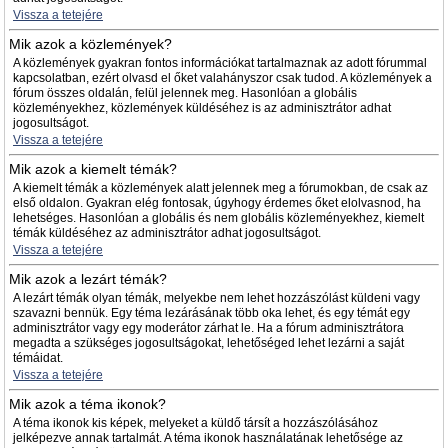
Vissza a tetejére
Mik azok a közlemények?
A közlemények gyakran fontos információkat tartalmaznak az adott fórummal
kapcsolatban, ezért olvasd el őket valahányszor csak tudod. A közlemények a
fórum összes oldalán, felül jelennek meg. Hasonlóan a globális
közleményekhez, közlemények küldéséhez is az adminisztrátor adhat
jogosultságot.
Vissza a tetejére
Mik azok a kiemelt témák?
A kiemelt témák a közlemények alatt jelennek meg a fórumokban, de csak az
első oldalon. Gyakran elég fontosak, úgyhogy érdemes őket elolvasnod, ha
lehetséges. Hasonlóan a globális és nem globális közleményekhez, kiemelt
témák küldéséhez az adminisztrátor adhat jogosultságot.
Vissza a tetejére
Mik azok a lezárt témák?
A lezárt témák olyan témák, melyekbe nem lehet hozzászólást küldeni vagy
szavazni bennük. Egy téma lezárásának több oka lehet, és egy témát egy
adminisztrátor vagy egy moderátor zárhat le. Ha a fórum adminisztrátora
megadta a szükséges jogosultságokat, lehetőséged lehet lezárni a saját
témáidat.
Vissza a tetejére
Mik azok a téma ikonok?
A téma ikonok kis képek, melyeket a küldő társít a hozzászólásához
jelképezve annak tartalmát. A téma ikonok használatának lehetősége az