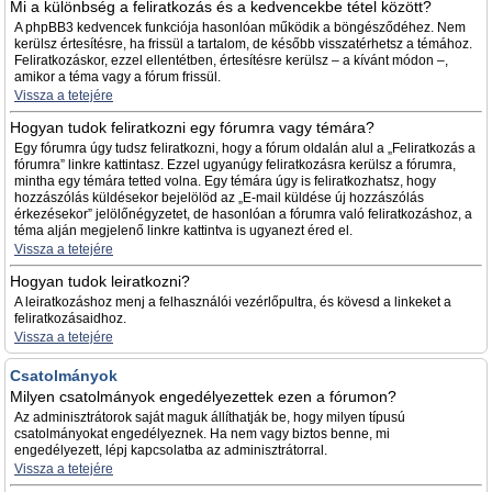
Mi a különbség a feliratkozás és a kedvencekbe tétel között?
A phpBB3 kedvencek funkciója hasonlóan működik a böngésződéhez. Nem
kerülsz értesítésre, ha frissül a tartalom, de később visszatérhetsz a témához.
Feliratkozáskor, ezzel ellentétben, értesítésre kerülsz – a kívánt módon –,
amikor a téma vagy a fórum frissül.
Vissza a tetejére
Hogyan tudok feliratkozni egy fórumra vagy témára?
Egy fórumra úgy tudsz feliratkozni, hogy a fórum oldalán alul a „Feliratkozás a
fórumra” linkre kattintasz. Ezzel ugyanúgy feliratkozásra kerülsz a fórumra,
mintha egy témára tetted volna. Egy témára úgy is feliratkozhatsz, hogy
hozzászólás küldésekor bejelölöd az „E-mail küldése új hozzászólás
érkezésekor” jelölőnégyzetet, de hasonlóan a fórumra való feliratkozáshoz, a
téma alján megjelenő linkre kattintva is ugyanezt éred el.
Vissza a tetejére
Hogyan tudok leiratkozni?
A leiratkozáshoz menj a felhasználói vezérlőpultra, és kövesd a linkeket a
feliratkozásaidhoz.
Vissza a tetejére
Csatolmányok
Milyen csatolmányok engedélyezettek ezen a fórumon?
Az adminisztrátorok saját maguk állíthatják be, hogy milyen típusú
csatolmányokat engedélyeznek. Ha nem vagy biztos benne, mi
engedélyezett, lépj kapcsolatba az adminisztrátorral.
Vissza a tetejére