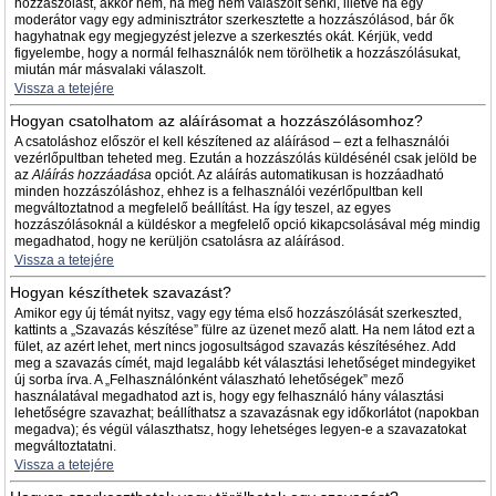
hozzászólást, akkor nem, ha még nem válaszolt senki, illetve ha egy
moderátor vagy egy adminisztrátor szerkesztette a hozzászólásod, bár ők
hagyhatnak egy megjegyzést jelezve a szerkesztés okát. Kérjük, vedd
figyelembe, hogy a normál felhasználók nem törölhetik a hozzászólásukat,
miután már másvalaki válaszolt.
Vissza a tetejére
Hogyan csatolhatom az aláírásomat a hozzászólásomhoz?
A csatoláshoz először el kell készítened az aláírásod – ezt a felhasználói
vezérlőpultban teheted meg. Ezután a hozzászólás küldésénél csak jelöld be
az
Aláírás hozzáadása
opciót. Az aláírás automatikusan is hozzáadható
minden hozzászóláshoz, ehhez is a felhasználói vezérlőpultban kell
megváltoztatnod a megfelelő beállítást. Ha így teszel, az egyes
hozzászólásoknál a küldéskor a megfelelő opció kikapcsolásával még mindig
megadhatod, hogy ne kerüljön csatolásra az aláírásod.
Vissza a tetejére
Hogyan készíthetek szavazást?
Amikor egy új témát nyitsz, vagy egy téma első hozzászólását szerkeszted,
kattints a „Szavazás készítése” fülre az üzenet mező alatt. Ha nem látod ezt a
fület, az azért lehet, mert nincs jogosultságod szavazás készítéséhez. Add
meg a szavazás címét, majd legalább két választási lehetőséget mindegyiket
új sorba írva. A „Felhasználónként válaszható lehetőségek” mező
használatával megadhatod azt is, hogy egy felhasználó hány választási
lehetőségre szavazhat; beállíthatsz a szavazásnak egy időkorlátot (napokban
megadva); és végül választhatsz, hogy lehetséges legyen-e a szavazatokat
megváltoztatatni.
Vissza a tetejére