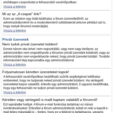
elsődleges csoportodat a felhasználói vezérlőpultban.
Vissza a tetejére
Mi az az „A csapat” link?
Ezen az oldalon egy listát találhatsz a fórum üzemeltetőiről: az
adminisztrátorokról és a moderátorokról (utóbbiaknál jelezve például azt is,
hogy melyik fórumot moderálják).
Vissza a tetejére
Privát üzenetek
Nem tudok privát üzenetet küldeni!
Ennek három oka lehet: nem regisztráltál, vagy nem vagy belépve; az
adminisztrátor nem engedélyezte a fórumon privát üzenetek küldését; vagy az
adminisztrátor nem engedélyezte neked, hogy privát üzenetet küldjél. További
információért lépj kapcsolatba egy adminisztrátorral.
Vissza a tetejére
Folyamatosan kéretlen üzeneteket kapok!
A felhasználói vezérlőpultban beállítható szűrők segítségével letilthatsz
embereket, hogy ne tudjanak neked privát üzenetet küldeni. Ha sértegető
üzeneteket kapsz valakitől, értesíts egy adminisztrátort, ő ugyanis beállíthatja,
hogy egy felhasználó ne tudjon privát üzenetet küldeni.
Vissza a tetejére
Kéretlen vagy sértegető e-mailt kaptam valakitől a fórumról!
Ezt sajnálattal halljuk. A fórum e-mail funkciója tartalmaz ez irányú
óvintézkedéseket. Értesítsd a fórum adminisztrátorát, küldd el neki a kapott e-
mail teljes másolatát is – fontos, hogy ez a fejlécet is tartalmazza, ugyanis