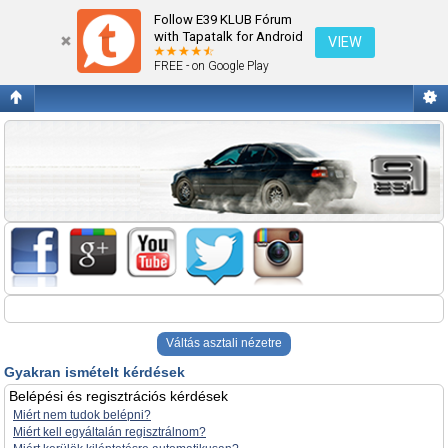
Gyakran ismételt kérdések
Follow E39 KLUB Fórum
with Tapatalk for Android
VIEW
FREE - on Google Play
Váltás asztali nézetre
Gyakran ismételt kérdések
Belépési és regisztrációs kérdések
Miért nem tudok belépni?
Miért kell egyáltalán regisztrálnom?