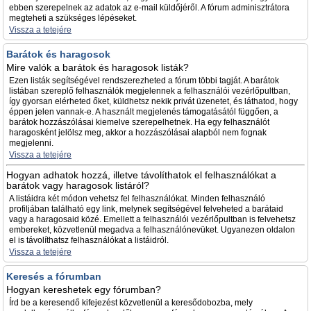
ebben szerepelnek az adatok az e-mail küldőjéről. A fórum adminisztrátora
megteheti a szükséges lépéseket.
Vissza a tetejére
Barátok és haragosok
Mire valók a barátok és haragosok listák?
Ezen listák segítségével rendszerezheted a fórum többi tagját. A barátok
listában szereplő felhasználók megjelennek a felhasználói vezérlőpultban,
így gyorsan elérheted őket, küldhetsz nekik privát üzenetet, és láthatod, hogy
éppen jelen vannak-e. A használt megjelenés támogatásától függően, a
barátok hozzászólásai kiemelve szerepelhetnek. Ha egy felhasználót
haragosként jelölsz meg, akkor a hozzászólásai alapból nem fognak
megjelenni.
Vissza a tetejére
Hogyan adhatok hozzá, illetve távolíthatok el felhasználókat a
barátok vagy haragosok listáról?
A listáidra két módon vehetsz fel felhasználókat. Minden felhasználó
profiljában található egy link, melynek segítségével felveheted a barátaid
vagy a haragosaid közé. Emellett a felhasználói vezérlőpultban is felvehetsz
embereket, közvetlenül megadva a felhasználónevüket. Ugyanezen oldalon
el is távolíthatsz felhasználókat a listáidról.
Vissza a tetejére
Keresés a fórumban
Hogyan kereshetek egy fórumban?
Írd be a keresendő kifejezést közvetlenül a keresődobozba, mely