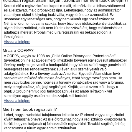
Korábban regisztráltam magam, azonban már nem tudok belépni?!
Keresd elő a regisztrációkor kapott e-mailt, ellenőrizd le a felhasználóneved
és a jelszavad, majd próbálkozz újra. Lehetséges, hogy az adminisztrátor
valamilyen okból kifolyólag inaktiválta, vagy törölte az azonosítód. Ez
utóbbinak egy lehetséges oka, hogy nem küldtél egy hozzászólást se.
Néhány fórumon ugyanis szokás, hogy bizonyos időközönként eltávolítják az
olyan felhasználókat, akik nem küldtek hozzászólást, hogy csökkentsék az
adatbázis méretét. Próbálj meg újra regisztrálni és bekapcsolódni a
társalgásba.
Vissza a tetejére
Mi az a COPPA?
A COPPA, vagyis az 1998-as „Child Online Privacy and Protection Act”
(gyerekek online adatvédelméről intézkedő törvény) egy egyesült államokbeli
törvény, mely megköveteli a honlapoktól, hogy írásos szülői vagy gondviselői
beleegyezéssel rendelkezzenek 13 éven aluli személyektől való
adatgyűjtéshez. Ez a törvény csak az Amerikai Egyesült Államokban lévő
szervereken működő fórumokra érvényes, tehát Magyarországon nem. Ha
nem vagy biztos benne, hogy ez a törvény vonatkozik-e rád vagy a fórumra,
melyre regisztrálsz, kérj jogi segítséget. Kérjük, tartsd szem előtt, hogy a
phpBB Group nem tud jogi tanácsot adni, és az alább leírtakon kívül
semmilyen aggály esetén sem hozzájuk kell fordulni.
Vissza a tetejére
Miért nem tudok regisztrálni?
Lehet, hogy a weboldal tulajdonosa letiltotta az IP-címed vagy a regisztrálni
kívánt felhasználónevet. Az is előfordulhat, hogy a regisztráció kikapcsolásra
került, hogy ne tudjanak új felhasználók regisztrálni. További segítségért lépj
kapcsolatba a fórum egyik adminisztrátorával.