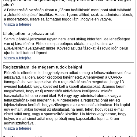
jelen?
A Felhasználói vezérlőpultban a „Fórum beállítások” menüpont alatt található
a „Jelenlét elrejtése” beállítás. Ha ezt
Igen
re állítod, csak az adminisztrátorok,
a moderátorok, illetve saját magad fogod látni, hogy jelen vagy-e.
Vissza a tetejére
Elfelejtettem a jelszavamat!
Semmi pánik! A jelszavad ugyan nem lehet utólag kideríteni, de lehetőséged
van új készítésére. Ehhez menj a belépés oldalra, majd kattints az
Elfelejtettem a jelszavam
linkre. Kövesd az utasításokat, és rövid időn belül
újra be kell tudnod lépned.
Vissza a tetejére
Regisztráltam, de mégsem tudok belépni
Először is ellenőrizd le, hogy helyesen adtad-e meg a felhasználóneved és a
jelszavad. Ha igen, akkor két dolog történhetett. Amennyiben a COPPA-
támogatás be van kapcsolva, és a regisztráció során megadtad, hogy 13
évesnél fiatalabb vagy, követned kell a kapott utasításokat. Számos fórum
megköveteli, hogy az új azonosítók aktiválásra kerüljenek, mielőtt
használatba lehetne venni őket. Ezt vagy egy adminisztrátornak vagy a
felhasználónak kell megtennie. Mindenesetre a regisztrációnál elvileg
tájékoztatásra kerültél, hogy szükséges-e az azonosító aktiválása. Ha kaptál
egy e-mailt, akkor kövesd az utasításait, ha nem, lehet, hogy rossz e-mail
címet adtál meg, vagy a spamszűrőd kiszűrte. Ha biztos vagy benne, hogy
helyes e-mail címet adtál meg, próbálj meg kapcsolatba lépni a fórum
adminisztrátorával.
Vissza a tetejére