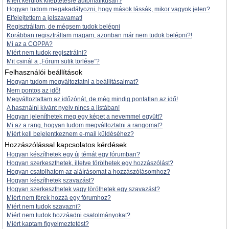
Miért kerülök kiléptetésre automatikusan?
Hogyan tudom megakadályozni, hogy mások lássák, mikor vagyok jelen?
Elfelejtettem a jelszavamat!
Regisztráltam, de mégsem tudok belépni
Korábban regisztráltam magam, azonban már nem tudok belépni?!
Mi az a COPPA?
Miért nem tudok regisztrálni?
Mit csinál a „Fórum sütik törlése”?
Felhasználói beállítások
Hogyan tudom megváltoztatni a beállításaimat?
Nem pontos az idő!
Megváltoztattam az időzónát, de még mindig pontatlan az idő!
A használni kívánt nyelv nincs a listában!
Hogyan jeleníthetek meg egy képet a nevemmel együtt?
Mi az a rang, hogyan tudom megváltoztatni a rangomat?
Miért kell bejelentkeznem e-mail küldéséhez?
Hozzászólással kapcsolatos kérdések
Hogyan készíthetek egy új témát egy fórumban?
Hogyan szerkeszthetek, illetve törölhetek egy hozzászólást?
Hogyan csatolhatom az aláírásomat a hozzászólásomhoz?
Hogyan készíthetek szavazást?
Hogyan szerkeszthetek vagy törölhetek egy szavazást?
Miért nem férek hozzá egy fórumhoz?
Miért nem tudok szavazni?
Miért nem tudok hozzáadni csatolmányokat?
Miért kaptam figyelmeztetést?