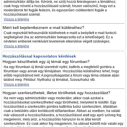
adminisztrátor állítja be. Kérünk, ne szólj hozzá feleslegesen a témákhoz,
csak hogy növeld a hozzászólásaid számát, hiszen valószínű, hogy ezt a
moderátorok fel fogják fedezni, és egyszerűen csökkenteni fogják a
hozzászólásaid számát.
Vissza a tetejére
Miért kell bejelentkeznem e-mail küldéséhez?
Csak regisztrált felhasználók küldhetnek e-mailt a beépített e-mail funkció
segítségével (ha az adminisztrátor bekapcsolta ezt a lehetőséget). Ez a
névtelen emberek nemkívánt leveleinek elkerülése végett szükséges.
Vissza a tetejére
Hozzászólással kapcsolatos kérdések
Hogyan készíthetek egy új témát egy fórumban?
Ha egy fórumban új témát szeretnél nyitni, kattints a megfelelő gombra a
fórumban vagy annak egy témájában. Hozzászólás küldéséhez lehet, hogy
előbb regisztrálnod kell. A jogosultságaidat a fórum vagy téma oldalak alján
találod meg. Például: Nyithatsz új témákat, Szavazhatsz stb.
Vissza a tetejére
Hogyan szerkeszthetek, illetve törölhetek egy hozzászólást?
Ha nem vagy adminisztrátor vagy moderátor, akkor csak azokat a
hozzászólásokat szerkesztheted vagy törölheted, melyeket te küldtél. Egy
hozzászólást a szerkesztés gombra kattintva tudsz szerkeszteni, általában
csak a beküldés utáni korlátozott időtartamban. Abban az esetben, ha valaki
már válaszolt a hozzászólásodra, a hozzászólásod alatt egy apró szöveg fog
megjelenni, mely jelzi, a hozzászólás hányszor és ki által került
szerkesztésre. Ez csak akkor fog megjelenni, ha utánad küldött már valaki egy