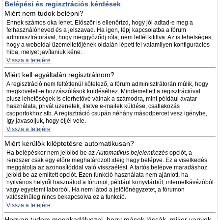
Belépési és regisztrációs kérdések
Miért nem tudok belépni?
Ennek számos oka lehet. Először is ellenőrizd, hogy jól adtad-e meg a
felhasználóneved és a jelszavad. Ha igen, lépj kapcsolatba a fórum
adminisztrátorával, hogy meggyőződj róla, nem lettél kitiltva. Az is lehetséges,
hogy a weboldal üzemeltetőjének oldalán lépett fel valamilyen konfigurációs
hiba, melyet javítaniuk kéne.
Vissza a tetejére
Miért kell egyáltalán regisztrálnom?
A regisztráció nem feltétlenül kötelező, a fórum adminisztrátorán múlik, hogy
megköveteli-e hozzászólások küldéséhez. Mindemellett a regisztrációval
plusz lehetőségek is elérhetővé válnak a számodra, mint például avatar
használata, privát üzenetek, illetve e-mailek küldése, csatlakozás
csoportokhoz stb. A regisztráció csupán néhány másodpercet vesz igénybe,
így javasoljuk, hogy éljél vele.
Vissza a tetejére
Miért kerülök kiléptetésre automatikusan?
Ha belépéskor nem jelölöd be az
Automatikus bejelentkezés
opciót, a
rendszer csak egy előre meghatározott ideig hagy belépve. Ez a viselkedés
meggátolja az azonosítóddal való visszaélést. A tartós belépve maradáshoz
jelöld be az említett opciót. Ezen funkció használata nem ajánlott, ha
nyilvános helyről használod a fórumot, például könyvtárból, internetkávézóból
vagy egyetemi laborból. Ha nem látod a jelölőnégyzetet, a fórumon
valószínűleg nincs bekapcsolva ez a funkció.
Vissza a tetejére
Hogyan tudom megakadályozni, hogy mások lássák, mikor vagyok