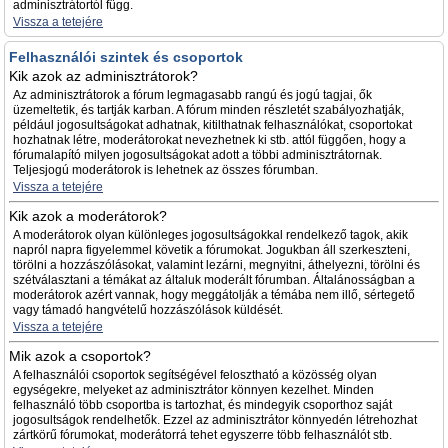
adminisztrátortól függ.
Vissza a tetejére
Felhasználói szintek és csoportok
Kik azok az adminisztrátorok?
Az adminisztrátorok a fórum legmagasabb rangú és jogú tagjai, ők
üzemeltetik, és tartják karban. A fórum minden részletét szabályozhatják,
például jogosultságokat adhatnak, kitilthatnak felhasználókat, csoportokat
hozhatnak létre, moderátorokat nevezhetnek ki stb. attól függően, hogy a
fórumalapító milyen jogosultságokat adott a többi adminisztrátornak.
Teljesjogú moderátorok is lehetnek az összes fórumban.
Vissza a tetejére
Kik azok a moderátorok?
A moderátorok olyan különleges jogosultságokkal rendelkező tagok, akik
napról napra figyelemmel követik a fórumokat. Jogukban áll szerkeszteni,
törölni a hozzászólásokat, valamint lezárni, megnyitni, áthelyezni, törölni és
szétválasztani a témákat az általuk moderált fórumban. Általánosságban a
moderátorok azért vannak, hogy meggátolják a témába nem illő, sértegető
vagy támadó hangvételű hozzászólások küldését.
Vissza a tetejére
Mik azok a csoportok?
A felhasználói csoportok segítségével felosztható a közösség olyan
egységekre, melyeket az adminisztrátor könnyen kezelhet. Minden
felhasználó több csoportba is tartozhat, és mindegyik csoporthoz saját
jogosultságok rendelhetők. Ezzel az adminisztrátor könnyedén létrehozhat
zártkörű fórumokat, moderátorrá tehet egyszerre több felhasználót stb.