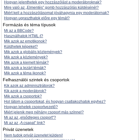
Hogyan jelenthetek egy hozzászólást a moderátoroknak?
Mire való az „Elmentés” gomb hozzászólás küldésénél?
Miért kell a hozzászólásomat jóváhagynia egy moderátornak?
Hogyan ugraszthatok előre egy témát?
Formázás és téma típusok
Mi az a BBCode?
Használhatok HTML-t?
Mik azok az emotikonok?
Küldhetek képeket?
Mik azok a globális közlemények?
Mik azok a közlemények?
Mik azok a kiemelt témák?
Mik azok a lezárt témák?
Mik azok a téma ikonok?
Felhasználói szintek és csoportok
Kik azok az adminisztrátorok?
Kik azok a moderátorok?
Mik azok a csoportok?
Hol látom a csoportokat, és hogyan csatlakozhatok egyhez?
Hogyan lehetek csoportvezető?
Miért jelenik meg néhány csoport más színnel?
Mi az az „elsődleges csoport”?
Mi az az „A csapat” link?
Privát üzenetek
Nem tudok privát üzenetet küldeni!