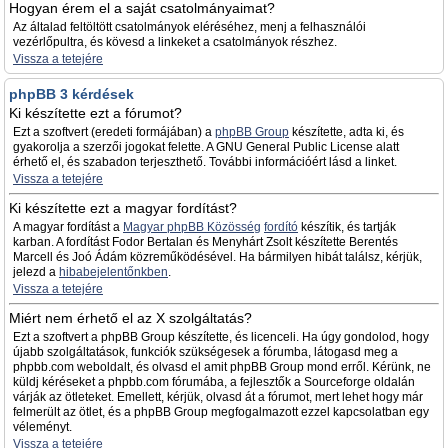
Hogyan érem el a saját csatolmányaimat?
Az általad feltöltött csatolmányok eléréséhez, menj a felhasználói
vezérlőpultra, és kövesd a linkeket a csatolmányok részhez.
Vissza a tetejére
phpBB 3 kérdések
Ki készítette ezt a fórumot?
Ezt a szoftvert (eredeti formájában) a
phpBB Group
készítette, adta ki, és
gyakorolja a szerzői jogokat felette. A GNU General Public License alatt
érhető el, és szabadon terjeszthető. További információért lásd a linket.
Vissza a tetejére
Ki készítette ezt a magyar fordítást?
A magyar fordítást a
Magyar phpBB Közösség
fordító
készítik, és tartják
karban. A fordítást Fodor Bertalan és Menyhárt Zsolt készítette Berentés
Marcell és Joó Ádám közreműködésével. Ha bármilyen hibát találsz, kérjük,
jelezd a
hibabejelentőnkben
.
Vissza a tetejére
Miért nem érhető el az X szolgáltatás?
Ezt a szoftvert a phpBB Group készítette, és licenceli. Ha úgy gondolod, hogy
újabb szolgáltatások, funkciók szükségesek a fórumba, látogasd meg a
phpbb.com weboldalt, és olvasd el amit phpBB Group mond erről. Kérünk, ne
küldj kéréseket a phpbb.com fórumába, a fejlesztők a Sourceforge oldalán
várják az ötleteket. Emellett, kérjük, olvasd át a fórumot, mert lehet hogy már
felmerült az ötlet, és a phpBB Group megfogalmazott ezzel kapcsolatban egy
véleményt.
Vissza a tetejére