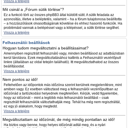
Vissza a tetejére
Mit csinál a „Fórum sütik törlése”?
Ez a funkció törli az összes phpBB3 által küldött sütit. A sütik feladata az
azonosítás, illetve a beléptetés, valamint – ha a fórum tulajdonosa beállította
– a hozzászólások olvasottságának követése és ehhez hasonló funkciók. Ha
problémáid vannak a belépéssel vagy a kilépéssel, a sütik törlése segíthet.
Vissza a tetejére
Felhasználói beállítások
Hogyan tudom megváltoztatni a beállításaimat?
Amennyiben regisztrált felhasználó vagy, minden beállításod az adatbázisban
kerül tárolásra. Ezek megváltoztatásához kattints a
Felhasználói vezérlőpult
linkre (általában az oldal tetején található). Itt megváltoztathatod az összes
beállításodat.
Vissza a tetejére
Nem pontos az idő!
Feltehetően az időpontok más időzóna szerint kerülnek megjelenítésre, mint
amiben vagy. Ez esetben változtasd meg a felhasználói vezérlőpultban az
időzónád a tartózkodási helyednek megfelelően. Kérjük, vedd figyelembe,
hogy az időzónát – mint a legtöbb más felhasználói beállítást – csak
regisztrált felhasználók változtathatják meg. Tehát ha még nem regisztráltál,
ez egy jó alakalom, hogy megtedd.
Vissza a tetejére
Megváltoztattam az időzónát, de még mindig pontatlan az idő!
Ha biztos vagy benne, hogy helyes időzónát adtál meg, és a nyári