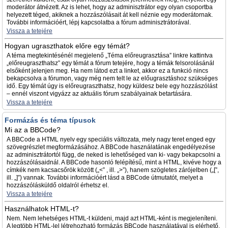
moderátor átnézett. Az is lehet, hogy az adminisztrátor egy olyan csoportba
helyezett téged, akiknek a hozzászólásait át kell néznie egy moderátornak.
További információért, lépj kapcsolatba a fórum adminisztrátorával.
Vissza a tetejére
Hogyan ugraszthatok előre egy témát?
A téma megtekintésénél megjelenő „Téma előreugrasztása” linkre kattintva
„előreugraszthatsz” egy témát a fórum tetejére, hogy a témák felsorolásánál
elsőként jelenjen meg. Ha nem látod ezt a linket, akkor ez a funkció nincs
bekapcsolva a fórumon, vagy még nem telt le az előugrasztáshoz szükséges
idő. Egy témát úgy is előreugraszthatsz, hogy küldesz bele egy hozzászólást
– ennél viszont vigyázz az aktuális fórum szabályainak betartására.
Vissza a tetejére
Formázás és téma típusok
Mi az a BBCode?
A BBCode a HTML nyelv egy speciális változata, mely nagy teret enged egy
szövegrészlet megformázásához. A BBCode használatának engedélyezése
az adminisztrátortól függ, de neked is lehetőséged van ki- vagy bekapcsolni a
hozzászólásaidnál. A BBCode hasonló felépítésű, mint a HTML, kivéve hogy a
címkék nem kacsacsőrök között („<” , ill. „>”), hanem szögletes zárójelben („[”,
ill. „]”) vannak. További információért lásd a BBCode útmutatót, melyet a
hozzászólásküldő oldalról érhetsz el.
Vissza a tetejére
Használhatok HTML-t?
Nem. Nem lehetséges HTML-t küldeni, majd azt HTML-ként is megjeleníteni.
A legtöbb HTML-lel létrehozható formázás BBCode használatával is elérhető.