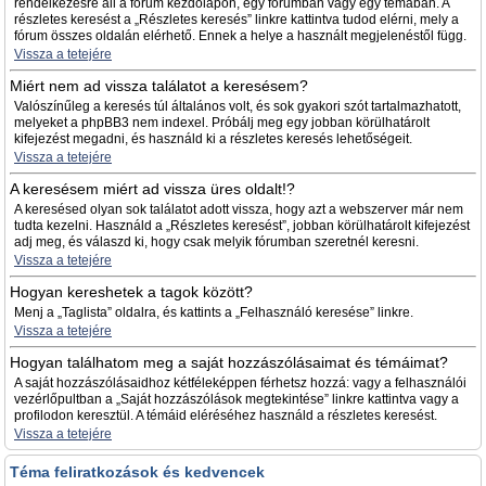
rendelkezésre áll a fórum kezdőlapon, egy fórumban vagy egy témában. A
részletes keresést a „Részletes keresés” linkre kattintva tudod elérni, mely a
fórum összes oldalán elérhető. Ennek a helye a használt megjelenéstől függ.
Vissza a tetejére
Miért nem ad vissza találatot a keresésem?
Valószínűleg a keresés túl általános volt, és sok gyakori szót tartalmazhatott,
melyeket a phpBB3 nem indexel. Próbálj meg egy jobban körülhatárolt
kifejezést megadni, és használd ki a részletes keresés lehetőségeit.
Vissza a tetejére
A keresésem miért ad vissza üres oldalt!?
A keresésed olyan sok találatot adott vissza, hogy azt a webszerver már nem
tudta kezelni. Használd a „Részletes keresést”, jobban körülhatárolt kifejezést
adj meg, és válaszd ki, hogy csak melyik fórumban szeretnél keresni.
Vissza a tetejére
Hogyan kereshetek a tagok között?
Menj a „Taglista” oldalra, és kattints a „Felhasználó keresése” linkre.
Vissza a tetejére
Hogyan találhatom meg a saját hozzászólásaimat és témáimat?
A saját hozzászólásaidhoz kétféleképpen férhetsz hozzá: vagy a felhasználói
vezérlőpultban a „Saját hozzászólások megtekintése” linkre kattintva vagy a
profilodon keresztül. A témáid eléréséhez használd a részletes keresést.
Vissza a tetejére
Téma feliratkozások és kedvencek