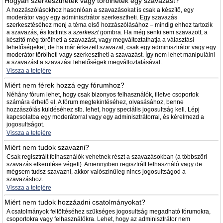
Hogyan szerkeszthetek vagy törölhetek egy szavazást?
A hozzászólásokhoz hasonlóan a szavazásokat is csak a készítő, egy
moderátor vagy egy adminisztrátor szerkesztheti. Egy szavazás
szerkesztéséhez menj a téma első hozzászólásához – mindig ehhez tartozik
a szavazás, és kattints a
szerkeszt
gombra. Ha még senki sem szavazott, a
készítő még törölheti a szavazást, vagy megváltoztathatja a választási
lehetőségeket, de ha már érkezett szavazat, csak egy adminisztrátor vagy egy
moderátor törölheti vagy szerkesztheti a szavazást. Így nem lehet manipulálni
a szavazást a szavazási lehetőségek megváltoztatásával.
Vissza a tetejére
Miért nem férek hozzá egy fórumhoz?
Néhány fórum lehet, hogy csak bizonyos felhasználók, illetve csoportok
számára érhető el. A fórum megtekintéséhez, olvasásához, benne
hozzászólás küldéséhez stb. lehet, hogy speciális jogosultság kell. Lépj
kapcsolatba egy moderátorral vagy egy adminisztrátorral, és kérelmezd a
jogosultságot.
Vissza a tetejére
Miért nem tudok szavazni?
Csak regisztrált felhasználók vehetnek részt a szavazásokban (a többszöri
szavazás elkerülése végett). Amennyiben regisztrált felhasználó vagy de
mégsem tudsz szavazni, akkor valószínűleg nincs jogosultságod a
szavazáshoz.
Vissza a tetejére
Miért nem tudok hozzáadni csatolmányokat?
A csatolmányok feltöltéséhez szükséges jogosultság megadható fórumokra,
csoportokra vagy felhasználókra. Lehet, hogy az adminisztrátor nem