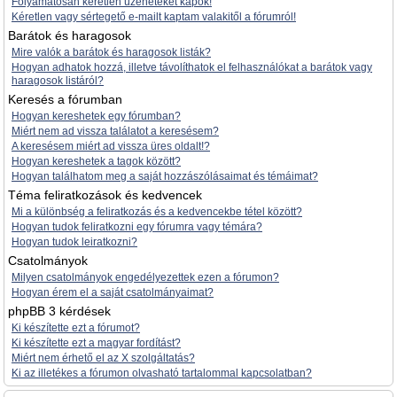
Folyamatosan kéretlen üzeneteket kapok!
Kéretlen vagy sértegető e-mailt kaptam valakitől a fórumról!
Barátok és haragosok
Mire valók a barátok és haragosok listák?
Hogyan adhatok hozzá, illetve távolíthatok el felhasználókat a barátok vagy
haragosok listáról?
Keresés a fórumban
Hogyan kereshetek egy fórumban?
Miért nem ad vissza találatot a keresésem?
A keresésem miért ad vissza üres oldalt!?
Hogyan kereshetek a tagok között?
Hogyan találhatom meg a saját hozzászólásaimat és témáimat?
Téma feliratkozások és kedvencek
Mi a különbség a feliratkozás és a kedvencekbe tétel között?
Hogyan tudok feliratkozni egy fórumra vagy témára?
Hogyan tudok leiratkozni?
Csatolmányok
Milyen csatolmányok engedélyezettek ezen a fórumon?
Hogyan érem el a saját csatolmányaimat?
phpBB 3 kérdések
Ki készítette ezt a fórumot?
Ki készítette ezt a magyar fordítást?
Miért nem érhető el az X szolgáltatás?
Ki az illetékes a fórumon olvasható tartalommal kapcsolatban?