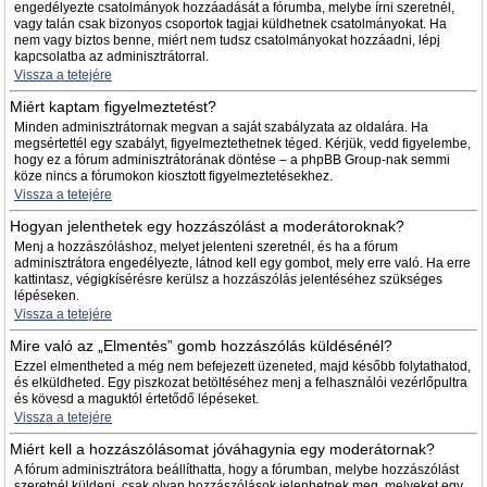
engedélyezte csatolmányok hozzáadását a fórumba, melybe írni szeretnél,
vagy talán csak bizonyos csoportok tagjai küldhetnek csatolmányokat. Ha
nem vagy biztos benne, miért nem tudsz csatolmányokat hozzáadni, lépj
kapcsolatba az adminisztrátorral.
Vissza a tetejére
Miért kaptam figyelmeztetést?
Minden adminisztrátornak megvan a saját szabályzata az oldalára. Ha
megsértettél egy szabályt, figyelmeztethetnek téged. Kérjük, vedd figyelembe,
hogy ez a fórum adminisztrátorának döntése – a phpBB Group-nak semmi
köze nincs a fórumokon kiosztott figyelmeztetésekhez.
Vissza a tetejére
Hogyan jelenthetek egy hozzászólást a moderátoroknak?
Menj a hozzászóláshoz, melyet jelenteni szeretnél, és ha a fórum
adminisztrátora engedélyezte, látnod kell egy gombot, mely erre való. Ha erre
kattintasz, végigkísérésre kerülsz a hozzászólás jelentéséhez szükséges
lépéseken.
Vissza a tetejére
Mire való az „Elmentés” gomb hozzászólás küldésénél?
Ezzel elmentheted a még nem befejezett üzeneted, majd később folytathatod,
és elküldheted. Egy piszkozat betöltéséhez menj a felhasználói vezérlőpultra
és kövesd a maguktól értetődő lépéseket.
Vissza a tetejére
Miért kell a hozzászólásomat jóváhagynia egy moderátornak?
A fórum adminisztrátora beállíthatta, hogy a fórumban, melybe hozzászólást
szeretnél küldeni, csak olyan hozzászólások jelenhetnek meg, melyeket egy