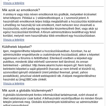
Vissza a tetejére
Mik azok az emotikonok?
A smiley-k vagy más néven emotikonok kis grafikák, melyekkel érzéseket
lehet kifejezni. Például a :) vidámot/boldogot, a :( szomorút jelent. A
használható emotikonok teljes listája megtalálható a hozzászólás küldésénél.
Lehetőleg ne használj túl sok emotikont, mert nehezen lesz olvasható a
hozzászólás, ezért pedig egy moderátor kiszerkesztheti őket, vagy akár az
egész hozzászólást törölheti. A fórum adminisztrátora beállíthat egy felső
korlátot, melynél nem használhatsz több emotikont egy hozzászólásban.
Vissza a tetejére
Küldhetek képeket?
Igen, megjeleníthetsz képeket a hozzászólásaidban. Azonban, ha az
adminisztrátor engedélyezte a csatolmányok hozzáadását, akkor a képeket
egyenesen a fórumra is feltöltheted. Ellenkező esetben a képeket egy
publikus, mindenki által elérhető szerveren kell tárolnod, és onnan
belinkelned – például: http://www.akarmi.hu/en-kepem.gif. Nem tudsz
belinkelni képeket a saját gépedről (hacsak az nem érhető el kívülről is),
azonosítást igénylő oldalakról (mint például freemail, gmail, yahoo
postafiókok), jelszóval védett weblapokról stb. A képek megjelenítéséhez
használd az [img] BBCode címkét.
Vissza a tetejére
Mik azok a globális közlemények?
A globális közlemények fontos információkat tartalmaznak, ezért olvasd el
őket valahányszor csak tudod. A felhasználói vezérlőpultban és minden fórum
tetején jelennek meg. Globális közlemények küldéséhez az adminisztrátor
adhat jogosultságot.