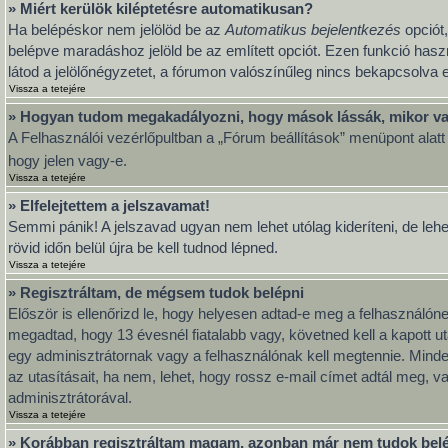
» Miért kerülök kiléptetésre automatikusan?
Ha belépéskor nem jelölöd be az
Automatikus bejelentkezés
opciót,
belépve maradáshoz jelöld be az említett opciót. Ezen funkció hasz
látod a jelölőnégyzetet, a fórumon valószínűleg nincs bekapcsolva e
Vissza a tetejére
» Hogyan tudom megakadályozni, hogy mások lássák, mikor va
A Felhasználói vezérlőpultban a „Fórum beállítások” menüpont alatt ta
hogy jelen vagy-e.
Vissza a tetejére
» Elfelejtettem a jelszavamat!
Semmi pánik! A jelszavad ugyan nem lehet utólag kideríteni, de leh
rövid időn belül újra be kell tudnod lépned.
Vissza a tetejére
» Regisztráltam, de mégsem tudok belépni
Először is ellenőrizd le, hogy helyesen adtad-e meg a felhasználó
megadtad, hogy 13 évesnél fiatalabb vagy, követned kell a kapott u
egy adminisztrátornak vagy a felhasználónak kell megtennie. Minden
az utasításait, ha nem, lehet, hogy rossz e-mail címet adtál meg, 
adminisztrátorával.
Vissza a tetejére
» Korábban regisztráltam magam, azonban már nem tudok bel