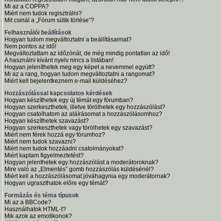
Mi az a COPPA?
Miért nem tudok regisztrálni?
Mit csinál a „Fórum sütik törlése”?
Felhasználói beállítások
Hogyan tudom megváltoztatni a beállításaimat?
Nem pontos az idő!
Megváltoztattam az időzónát, de még mindig pontatlan az idő!
A használni kívánt nyelv nincs a listában!
Hogyan jeleníthetek meg egy képet a nevemmel együtt?
Mi az a rang, hogyan tudom megváltoztatni a rangomat?
Miért kell bejelentkeznem e-mail küldéséhez?
Hozzászólással kapcsolatos kérdések
Hogyan készíthetek egy új témát egy fórumban?
Hogyan szerkeszthetek, illetve törölhetek egy hozzászólást?
Hogyan csatolhatom az aláírásomat a hozzászólásomhoz?
Hogyan készíthetek szavazást?
Hogyan szerkeszthetek vagy törölhetek egy szavazást?
Miért nem férek hozzá egy fórumhoz?
Miért nem tudok szavazni?
Miért nem tudok hozzáadni csatolmányokat?
Miért kaptam figyelmeztetést?
Hogyan jelenthetek egy hozzászólást a moderátoroknak?
Mire való az „Elmentés” gomb hozzászólás küldésénél?
Miért kell a hozzászólásomat jóváhagynia egy moderátornak?
Hogyan ugraszthatok előre egy témát?
Formázás és téma típusok
Mi az a BBCode?
Használhatok HTML-t?
Mik azok az emotikonok?