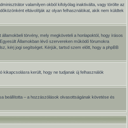
minisztrátor valamilyen okból kifolyólag inaktiválta, vagy törölte az
közönként eltávolítják az olyan felhasználókat, akik nem küldtek
 államokbeli törvény, mely megköveteli a honlapoktól, hogy írásos
ai Egyesült Államokban lévő szervereken működő fórumokra
, kérj jogi segítséget. Kérjük, tartsd szem előtt, hogy a phpBB
ció kikapcsolásra került, hogy ne tudjanak új felhasználók
onosa beállította – a hozzászólások olvasottságának követése és