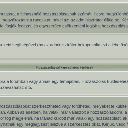
gy mutassa, a felhasználó hozzászólásainak számát, illetve megkülönb
 megváltoztatni a rangjukat, mivel azt az adminisztrátor állítja be. 
fel fogják fedezni, és egyszerűen csökkenteni fogják a hozzászólása
 funkció segítségével (ha az adminisztrátor bekapcsolta ezt a lehető
Hozzászólással kapcsolatos kérdések
mbra a fórumban vagy annak egy témájában. Hozzászólás küldéséhez le
, Szavazhatsz stb.
ozzászólásokat szerkesztheted vagy törölheted, melyeket te küldtél
mban. Abban az esetben, ha valaki már válaszolt a hozzászólásodra, a 
or fog megjelenni, ha utánad küldött már valaki egy hozzászólást, a
yhatnak egy megjegyzést jelezve a szerkesztés okát. Kérjük, vedd f