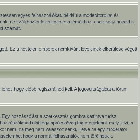
öztessen egyes felhasználókat, például a moderátorokat és
Kérünk, ne szólj hozzá feleslegesen a témákhoz, csak hogy növeld a
id számát.
séget). Ez a névtelen emberek nemkívánt leveleinek elkerülése végett
het, hogy előbb regisztrálnod kell. A jogosultságaidat a fórum
. Egy hozzászólást a szerkesztés gombra kattintva tudsz
hozzászólásod alatt egy apró szöveg fog megjelenni, mely jelzi, a
kkor nem, ha még nem válaszolt senki, illetve ha egy moderátor
igyelembe, hogy a normál felhasználók nem törölhetik a