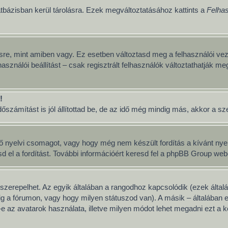
tbázisban kerül tárolásra. Ezek megváltoztatásához kattints a
Felhas
sre, mint amiben vagy. Ez esetben változtasd meg a felhasználói vez
asználói beállítást – csak regisztrált felhasználók változtathatják me
!
számítást is jól állítottad be, de az idő még mindig más, akkor a szerv
ő nyelvi csomagot, vagy hogy még nem készült fordítás a kívánt nyelv
 a fordítást. További információért keresd fel a phpBB Group weboldal
szerepelhet. Az egyik általában a rangodhoz kapcsolódik (ezek álta
g a fórumon, vagy hogy milyen státuszod van). A másik – általában 
 az avatarok használata, illetve milyen módot lehet megadni ezt a ké