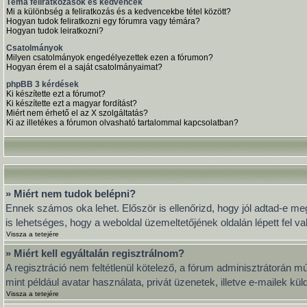
Téma feliratkozások és kedvencek
Mi a különbség a feliratkozás és a kedvencekbe tétel között?
Hogyan tudok feliratkozni egy fórumra vagy témára?
Hogyan tudok leiratkozni?
Csatolmányok
Milyen csatolmányok engedélyezettek ezen a fórumon?
Hogyan érem el a saját csatolmányaimat?
phpBB 3 kérdések
Ki készítette ezt a fórumot?
Ki készítette ezt a magyar fordítást?
Miért nem érhető el az X szolgáltatás?
Ki az illetékes a fórumon olvasható tartalommal kapcsolatban?
» Miért nem tudok belépni?
Ennek számos oka lehet. Először is ellenőrizd, hogy jól adtad-e meg
is lehetséges, hogy a weboldal üzemeltetőjének oldalán lépett fel va
Vissza a tetejére
» Miért kell egyáltalán regisztrálnom?
A regisztráció nem feltétlenül kötelező, a fórum adminisztrátorán 
mint például avatar használata, privát üzenetek, illetve e-mailek k
Vissza a tetejére