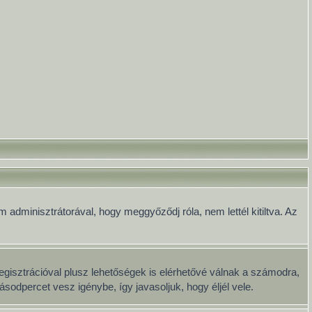
 adminisztrátorával, hogy meggyőződj róla, nem lettél kitiltva. Az
egisztrációval plusz lehetőségek is elérhetővé válnak a számodra,
sodpercet vesz igénybe, így javasoljuk, hogy éljél vele.