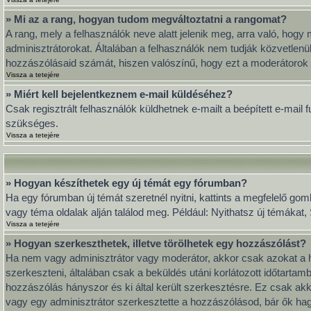
» Mi az a rang, hogyan tudom megváltoztatni a rangomat?
A rang, mely a felhasználók neve alatt jelenik meg, arra való, ho
adminisztrátorokat. Általában a felhasználók nem tudják közvetlenül
hozzászólásaid számát, hiszen valószínű, hogy ezt a moderátorok 
Vissza a tetejére
» Miért kell bejelentkeznem e-mail küldéséhez?
Csak regisztrált felhasználók küldhetnek e-mailt a beépített e-mail
szükséges.
Vissza a tetejére
» Hogyan készíthetek egy új témát egy fórumban?
Ha egy fórumban új témát szeretnél nyitni, kattints a megfelelő go
vagy téma oldalak alján találod meg. Például: Nyithatsz új témákat
Vissza a tetejére
» Hogyan szerkeszthetek, illetve törölhetek egy hozzászólást?
Ha nem vagy adminisztrátor vagy moderátor, akkor csak azokat a h
szerkeszteni, általában csak a beküldés utáni korlátozott időtarta
hozzászólás hányszor és ki által került szerkesztésre. Ez csak akk
vagy egy adminisztrátor szerkesztette a hozzászólásod, bár ők hag