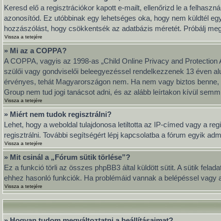
Keresd elő a regisztrációkor kapott e-mailt, ellenőrizd le a felhasz
azonosítód. Ez utóbbinak egy lehetséges oka, hogy nem küldtél eg
hozzászólást, hogy csökkentsék az adatbázis méretét. Próbálj meg ú
Vissza a tetejére
» Mi az a COPPA?
A COPPA, vagyis az 1998-as „Child Online Privacy and Protection A
szülői vagy gondviselői beleegyezéssel rendelkezzenek 13 éven al
érvényes, tehát Magyarországon nem. Ha nem vagy biztos benne, hog
Group nem tud jogi tanácsot adni, és az alább leírtakon kívül semmi
Vissza a tetejére
» Miért nem tudok regisztrálni?
Lehet, hogy a weboldal tulajdonosa letiltotta az IP-címed vagy a regi
regisztrálni. További segítségért lépj kapcsolatba a fórum egyik adm
Vissza a tetejére
» Mit csinál a „Fórum sütik törlése”?
Ez a funkció törli az összes phpBB3 által küldött sütit. A sütik fel
ehhez hasonló funkciók. Ha problémáid vannak a belépéssel vagy a k
Vissza a tetejére
» Hogyan tudom megváltoztatni a beállításaimat?