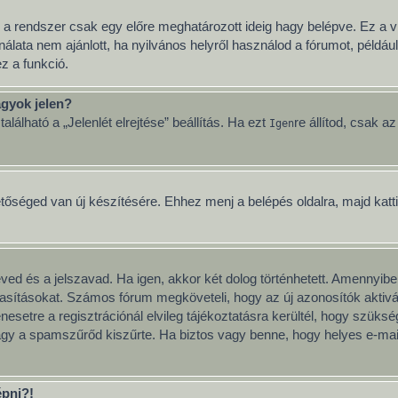
 a rendszer csak egy előre meghatározott ideig hagy belépve. Ez a v
nálata nem ajánlott, ha nyilvános helyről használod a fórumot, példá
z a funkció.
gyok jelen?
lálható a „Jelenlét elrejtése” beállítás. Ha ezt
re állítod, csak a
Igen
etőséged van új készítésére. Ehhez menj a belépés oldalra, majd katt
neved és a jelszavad. Ha igen, akkor két dolog történhetett. Amenny
tasításokat. Számos fórum megköveteli, hogy az új azonosítók aktivál
esetre a regisztrációnál elvileg tájékoztatásra kerültél, hogy szüks
vagy a spamszűrőd kiszűrte. Ha biztos vagy benne, hogy helyes e-mai
épni?!