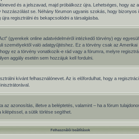
nálóneved és a jelszavad, majd próbálkozz újra. Lehetséges, hogy az ad
y hozzászólást se. Néhány fórumon ugyanis szokás, hogy bizonyos idő
jra regisztrálni és bekapcsolódni a társalgásba.
ct” (gyerekek online adatvédelméről intézkedő törvény) egy egyesült
uli személyektől való adatgyűjtéshez. Ez a törvény csak az Amerik
y ez a törvény vonatkozik-e rád vagy a fórumra, melyre regisztrálsz
lyen aggály esetén sem hozzájuk kell fordulni.
sztrálni kívánt felhasználónevet. Az is előfordulhat, hogy a regisztrá
inisztrátorával.
adata az azonosítás, illetve a beléptetés, valamint – ha a fórum tulajd
ilépéssel, a sütik törlése segíthet.
Felhasználói beállítások