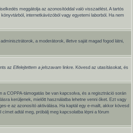
iselkedés meggátolja az azonosítóddal való visszaélést. A tartós
ul könyvtárból, internetkávézóból vagy egyetemi laborból. Ha nem
z adminisztrátorok, a moderátorok, illetve saját magad fogod látni,
ints az
Elfelejtettem a jelszavam
linkre. Kövesd az utasításokat, és
iben a COPPA-támogatás be van kapcsolva, és a regisztráció során
ásra kerüljenek, mielőtt használatba lehetne venni őket. Ezt vagy
éges-e az azonosító aktiválása. Ha kaptál egy e-mailt, akkor kövesd
l címet adtál meg, próbálj meg kapcsolatba lépni a fórum