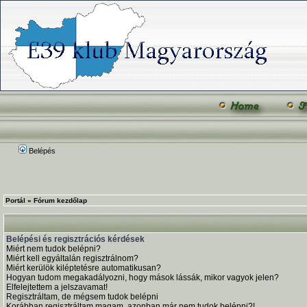
Belépés
Portál
»
Fórum kezdőlap
Belépési és regisztrációs kérdések
Miért nem tudok belépni?
Miért kell egyáltalán regisztrálnom?
Miért kerülök kiléptetésre automatikusan?
Hogyan tudom megakadályozni, hogy mások lássák, mikor vagyok jelen?
Elfelejtettem a jelszavamat!
Regisztráltam, de mégsem tudok belépni
Korábban regisztráltam magam, azonban már nem tudok belépni?!