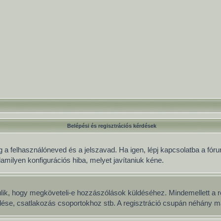
Belépési és regisztrációs kérdések
 a felhasználóneved és a jelszavad. Ha igen, lépj kapcsolatba a fórum
lamilyen konfigurációs hiba, melyet javítaniuk kéne.
múlik, hogy megköveteli-e hozzászólások küldéséhez. Mindemellett a r
üldése, csatlakozás csoportokhoz stb. A regisztráció csupán néhány má