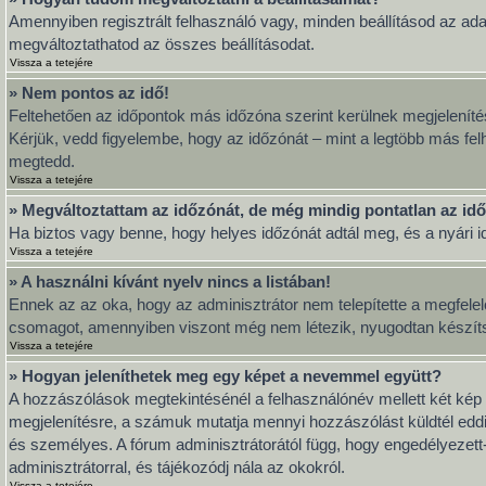
Amennyiben regisztrált felhasználó vagy, minden beállításod az ada
megváltoztathatod az összes beállításodat.
Vissza a tetejére
» Nem pontos az idő!
Feltehetően az időpontok más időzóna szerint kerülnek megjeleníté
Kérjük, vedd figyelembe, hogy az időzónát – mint a legtöbb más felh
megtedd.
Vissza a tetejére
» Megváltoztattam az időzónát, de még mindig pontatlan az idő
Ha biztos vagy benne, hogy helyes időzónát adtál meg, és a nyári idő
Vissza a tetejére
» A használni kívánt nyelv nincs a listában!
Ennek az az oka, hogy az adminisztrátor nem telepítette a megfelel
csomagot, amennyiben viszont még nem létezik, nyugodtan készítsd el
Vissza a tetejére
» Hogyan jeleníthetek meg egy képet a nevemmel együtt?
A hozzászólások megtekintésénél a felhasználónév mellett két kép 
megjelenítésre, a számuk mutatja mennyi hozzászólást küldtél eddi
és személyes. A fórum adminisztrátorától függ, hogy engedélyezett-e
adminisztrátorral, és tájékozódj nála az okokról.
Vissza a tetejére