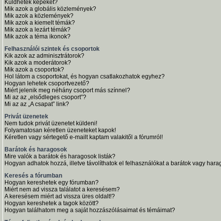
Küldhetek képeket?
Mik azok a globális közlemények?
Mik azok a közlemények?
Mik azok a kiemelt témák?
Mik azok a lezárt témák?
Mik azok a téma ikonok?
Felhasználói szintek és csoportok
Kik azok az adminisztrátorok?
Kik azok a moderátorok?
Mik azok a csoportok?
Hol látom a csoportokat, és hogyan csatlakozhatok egyhez?
Hogyan lehetek csoportvezető?
Miért jelenik meg néhány csoport más színnel?
Mi az az „elsődleges csoport”?
Mi az az „A csapat” link?
Privát üzenetek
Nem tudok privát üzenetet küldeni!
Folyamatosan kéretlen üzeneteket kapok!
Kéretlen vagy sértegető e-mailt kaptam valakitől a fórumról!
Barátok és haragosok
Mire valók a barátok és haragosok listák?
Hogyan adhatok hozzá, illetve távolíthatok el felhasználókat a barátok vagy harag
Keresés a fórumban
Hogyan kereshetek egy fórumban?
Miért nem ad vissza találatot a keresésem?
A keresésem miért ad vissza üres oldalt!?
Hogyan kereshetek a tagok között?
Hogyan találhatom meg a saját hozzászólásaimat és témáimat?