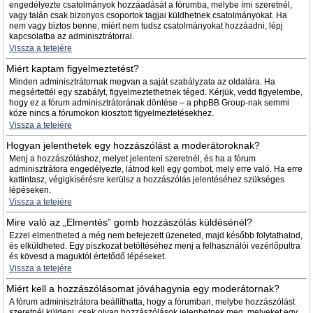
engedélyezte csatolmányok hozzáadását a fórumba, melybe írni szeretnél,
vagy talán csak bizonyos csoportok tagjai küldhetnek csatolmányokat. Ha
nem vagy biztos benne, miért nem tudsz csatolmányokat hozzáadni, lépj
kapcsolatba az adminisztrátorral.
Vissza a tetejére
Miért kaptam figyelmeztetést?
Minden adminisztrátornak megvan a saját szabályzata az oldalára. Ha
megsértettél egy szabályt, figyelmeztethetnek téged. Kérjük, vedd figyelembe,
hogy ez a fórum adminisztrátorának döntése – a phpBB Group-nak semmi
köze nincs a fórumokon kiosztott figyelmeztetésekhez.
Vissza a tetejére
Hogyan jelenthetek egy hozzászólást a moderátoroknak?
Menj a hozzászóláshoz, melyet jelenteni szeretnél, és ha a fórum
adminisztrátora engedélyezte, látnod kell egy gombot, mely erre való. Ha erre
kattintasz, végigkísérésre kerülsz a hozzászólás jelentéséhez szükséges
lépéseken.
Vissza a tetejére
Mire való az „Elmentés” gomb hozzászólás küldésénél?
Ezzel elmentheted a még nem befejezett üzeneted, majd később folytathatod,
és elküldheted. Egy piszkozat betöltéséhez menj a felhasználói vezérlőpultra
és kövesd a maguktól értetődő lépéseket.
Vissza a tetejére
Miért kell a hozzászólásomat jóváhagynia egy moderátornak?
A fórum adminisztrátora beállíthatta, hogy a fórumban, melybe hozzászólást
szeretnél küldeni, csak olyan hozzászólások jelenhetnek meg, melyeket egy