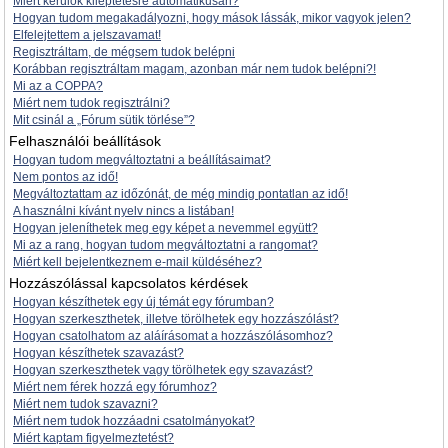
Miért kerülök kiléptetésre automatikusan?
Hogyan tudom megakadályozni, hogy mások lássák, mikor vagyok jelen?
Elfelejtettem a jelszavamat!
Regisztráltam, de mégsem tudok belépni
Korábban regisztráltam magam, azonban már nem tudok belépni?!
Mi az a COPPA?
Miért nem tudok regisztrálni?
Mit csinál a „Fórum sütik törlése”?
Felhasználói beállítások
Hogyan tudom megváltoztatni a beállításaimat?
Nem pontos az idő!
Megváltoztattam az időzónát, de még mindig pontatlan az idő!
A használni kívánt nyelv nincs a listában!
Hogyan jeleníthetek meg egy képet a nevemmel együtt?
Mi az a rang, hogyan tudom megváltoztatni a rangomat?
Miért kell bejelentkeznem e-mail küldéséhez?
Hozzászólással kapcsolatos kérdések
Hogyan készíthetek egy új témát egy fórumban?
Hogyan szerkeszthetek, illetve törölhetek egy hozzászólást?
Hogyan csatolhatom az aláírásomat a hozzászólásomhoz?
Hogyan készíthetek szavazást?
Hogyan szerkeszthetek vagy törölhetek egy szavazást?
Miért nem férek hozzá egy fórumhoz?
Miért nem tudok szavazni?
Miért nem tudok hozzáadni csatolmányokat?
Miért kaptam figyelmeztetést?