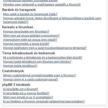
Folyamatosan kéretlen üzeneteket kapok!
Kéretlen vagy sértegető e-mailt kaptam valakitől a fórumról!
Barátok és haragosok
Mire valók a barátok és haragosok listák?
Hogyan adhatok hozzá, illetve távolíthatok el felhasználókat a barátok vagy
haragosok listáról?
Keresés a fórumban
Hogyan kereshetek egy fórumban?
Miért nem ad vissza találatot a keresésem?
A keresésem miért ad vissza üres oldalt!?
Hogyan kereshetek a tagok között?
Hogyan találhatom meg a saját hozzászólásaimat és témáimat?
Téma feliratkozások és kedvencek
Mi a különbség a feliratkozás és a kedvencekbe tétel között?
Hogyan tudok feliratkozni egy fórumra vagy témára?
Hogyan tudok leiratkozni?
Csatolmányok
Milyen csatolmányok engedélyezettek ezen a fórumon?
Hogyan érem el a saját csatolmányaimat?
phpBB 3 kérdések
Ki készítette ezt a fórumot?
Ki készítette ezt a magyar fordítást?
Miért nem érhető el az X szolgáltatás?
Ki az illetékes a fórumon olvasható tartalommal kapcsolatban?