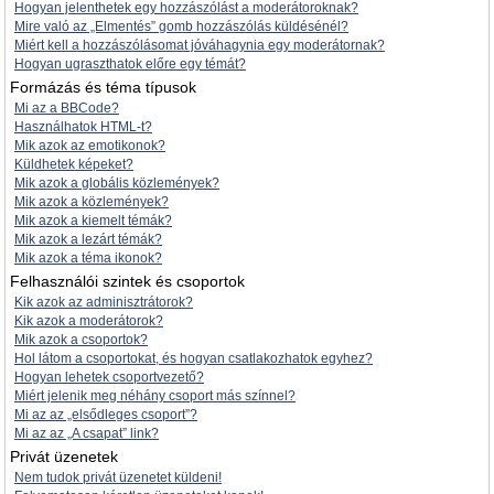
Hogyan jelenthetek egy hozzászólást a moderátoroknak?
Mire való az „Elmentés” gomb hozzászólás küldésénél?
Miért kell a hozzászólásomat jóváhagynia egy moderátornak?
Hogyan ugraszthatok előre egy témát?
Formázás és téma típusok
Mi az a BBCode?
Használhatok HTML-t?
Mik azok az emotikonok?
Küldhetek képeket?
Mik azok a globális közlemények?
Mik azok a közlemények?
Mik azok a kiemelt témák?
Mik azok a lezárt témák?
Mik azok a téma ikonok?
Felhasználói szintek és csoportok
Kik azok az adminisztrátorok?
Kik azok a moderátorok?
Mik azok a csoportok?
Hol látom a csoportokat, és hogyan csatlakozhatok egyhez?
Hogyan lehetek csoportvezető?
Miért jelenik meg néhány csoport más színnel?
Mi az az „elsődleges csoport”?
Mi az az „A csapat” link?
Privát üzenetek
Nem tudok privát üzenetet küldeni!