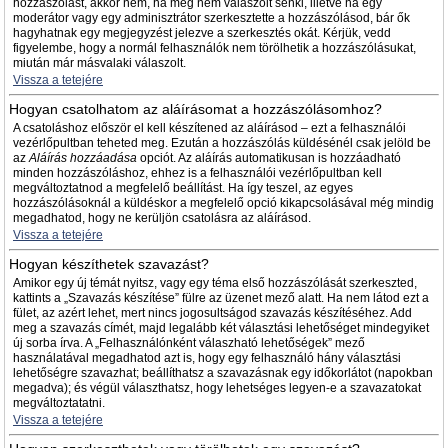
hozzászólást, akkor nem, ha még nem válaszolt senki, illetve ha egy
moderátor vagy egy adminisztrátor szerkesztette a hozzászólásod, bár ők
hagyhatnak egy megjegyzést jelezve a szerkesztés okát. Kérjük, vedd
figyelembe, hogy a normál felhasználók nem törölhetik a hozzászólásukat,
miután már másvalaki válaszolt.
Vissza a tetejére
Hogyan csatolhatom az aláírásomat a hozzászólásomhoz?
A csatoláshoz először el kell készítened az aláírásod – ezt a felhasználói
vezérlőpultban teheted meg. Ezután a hozzászólás küldésénél csak jelöld be
az
Aláírás hozzáadása
opciót. Az aláírás automatikusan is hozzáadható
minden hozzászóláshoz, ehhez is a felhasználói vezérlőpultban kell
megváltoztatnod a megfelelő beállítást. Ha így teszel, az egyes
hozzászólásoknál a küldéskor a megfelelő opció kikapcsolásával még mindig
megadhatod, hogy ne kerüljön csatolásra az aláírásod.
Vissza a tetejére
Hogyan készíthetek szavazást?
Amikor egy új témát nyitsz, vagy egy téma első hozzászólását szerkeszted,
kattints a „Szavazás készítése” fülre az üzenet mező alatt. Ha nem látod ezt a
fület, az azért lehet, mert nincs jogosultságod szavazás készítéséhez. Add
meg a szavazás címét, majd legalább két választási lehetőséget mindegyiket
új sorba írva. A „Felhasználónként válaszható lehetőségek” mező
használatával megadhatod azt is, hogy egy felhasználó hány választási
lehetőségre szavazhat; beállíthatsz a szavazásnak egy időkorlátot (napokban
megadva); és végül választhatsz, hogy lehetséges legyen-e a szavazatokat
megváltoztatatni.
Vissza a tetejére