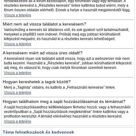
rendelkezésre áll a fórum kezdőlapon, egy fórumban vagy egy témában. A
részletes keresést a „Részletes keresés” linkre kattintva tudod elérni, mely a
fórum összes oldalán elérhető. Ennek a helye a használt megjelenéstől függ.
Vissza a tetejére
Miért nem ad vissza találatot a keresésem?
Valószínűleg a keresés túl általános volt, és sok gyakori szót tartalmazhatott,
melyeket a phpBB3 nem indexel. Próbálj meg egy jobban körülhatárolt
kifejezést megadni, és használd ki a részletes keresés lehetőségeit.
Vissza a tetejére
A keresésem miért ad vissza üres oldalt!?
A keresésed olyan sok találatot adott vissza, hogy azt a webszerver már nem
tudta kezelni. Használd a „Részletes keresést”, jobban körülhatárolt kifejezést
adj meg, és válaszd ki, hogy csak melyik fórumban szeretnél keresni.
Vissza a tetejére
Hogyan kereshetek a tagok között?
Menj a „Taglista” oldalra, és kattints a „Felhasználó keresése” linkre.
Vissza a tetejére
Hogyan találhatom meg a saját hozzászólásaimat és témáimat?
A saját hozzászólásaidhoz kétféleképpen férhetsz hozzá: vagy a felhasználói
vezérlőpultban a „Saját hozzászólások megtekintése” linkre kattintva vagy a
profilodon keresztül. A témáid eléréséhez használd a részletes keresést.
Vissza a tetejére
Téma feliratkozások és kedvencek