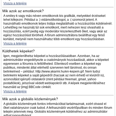
Vissza a tetejére
Mik azok az emotikonok?
A smiley-k vagy más néven emotikonok kis grafikák, melyekkel érzéseket
lehet kifejezni. Például a :) vidámot/boldogot, a :( szomorút jelent. A
használható emotikonok teljes listája megtalálható a hozzászólás küldésénél.
Lehetőleg ne használj túl sok emotikont, mert nehezen lesz olvasható a
hozzászólás, ezért pedig egy moderátor kiszerkesztheti őket, vagy akár az
egész hozzászólást törölheti. A fórum adminisztrátora beállíthat egy felső
korlátot, melynél nem használhatsz több emotikont egy hozzászólásban.
Vissza a tetejére
Küldhetek képeket?
Igen, megjeleníthetsz képeket a hozzászólásaidban. Azonban, ha az
adminisztrátor engedélyezte a csatolmányok hozzáadását, akkor a képeket
egyenesen a fórumra is feltöltheted. Ellenkező esetben a képeket egy
publikus, mindenki által elérhető szerveren kell tárolnod, és onnan
belinkelned – például: http://www.akarmi.hu/en-kepem.gif. Nem tudsz
belinkelni képeket a saját gépedről (hacsak az nem érhető el kívülről is),
azonosítást igénylő oldalakról (mint például freemail, gmail, yahoo
postafiókok), jelszóval védett weblapokról stb. A képek megjelenítéséhez
használd az [img] BBCode címkét.
Vissza a tetejére
Mik azok a globális közlemények?
A globális közlemények fontos információkat tartalmaznak, ezért olvasd el
őket valahányszor csak tudod. A felhasználói vezérlőpultban és minden fórum
tetején jelennek meg. Globális közlemények küldéséhez az adminisztrátor
adhat jogosultságot.