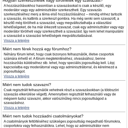
Hogyan szerkeszthetek vagy törölhetek egy szavazást?
A hozzászólásokhoz hasonlóan a szavazásokat is csak a készítő, egy
moderátor vagy egy adminisztrátor szerkesztheti. Egy szavazás
szerkesztéséhez menj a téma első hozzászólásához – mindig ehhez tartozik
a szavazás, és kattints a
szerkeszt
gombra. Ha még senki sem szavazott, a
készítő még törölheti a szavazást, vagy megváltoztathatja a választási
lehetőségeket, de ha már érkezett szavazat, csak egy adminisztrátor vagy egy
moderátor törölheti vagy szerkesztheti a szavazást. Így nem lehet manipulálni
a szavazást a szavazási lehetőségek megváltoztatásával.
Vissza a tetejére
Miért nem férek hozzá egy fórumhoz?
Néhány fórum lehet, hogy csak bizonyos felhasználók, illetve csoportok
számára érhető el. A fórum megtekintéséhez, olvasásához, benne
hozzászólás küldéséhez stb. lehet, hogy speciális jogosultság kell. Lépj
kapcsolatba egy moderátorral vagy egy adminisztrátorral, és kérelmezd a
jogosultságot.
Vissza a tetejére
Miért nem tudok szavazni?
Csak regisztrált felhasználók vehetnek részt a szavazásokban (a többszöri
szavazás elkerülése végett). Amennyiben regisztrált felhasználó vagy de
mégsem tudsz szavazni, akkor valószínűleg nincs jogosultságod a
szavazáshoz.
Vissza a tetejére
Miért nem tudok hozzáadni csatolmányokat?
A csatolmányok feltöltéséhez szükséges jogosultság megadható fórumokra,
csoportokra vagy felhasználókra. Lehet, hogy az adminisztrátor nem