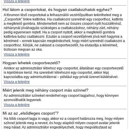
Vissza a tetejére
Hol látom a csoportokat, és hogyan csatlakozhatok egyhez?
A fórumon lévő csoportokat a felhasználói vezérlőpultban tekintheted meg a
„Csoportok” linkre kattintva. Ha csatlakozni szeretnél egy csoporthoz, kattints
a megfelelő gombra. Mindemellett nem az összes csoport
nyílt hozzáférésű
,
néhánynál jóváhagyás szükséges a csatlakozáshoz, néhány zárt, néhány
pedig egyenesen rejtett. Ha a csoport nyitott, akkor a megfelelő gombra
kattintva tudsz csatlakozni. Ezután a csoport vezetőjének jóvá kell hagynia a
kérelmed – ennek kapcsán megkérdezheti, hogy miért szeretnél csatlakozni a
csoporthoz. Kérjük, ne zaklasd a csoportvezetőt, ha elutasítja a kérelmed,
biztosan megvan az oka.
Vissza a tetejére
Hogyan lehetek csoportvezető?
Amikor az adminisztrátor létrehoz egy csoportot, általában egy csoportvezető
is kijelölésre kerül. Ha szeretnél létrehozni egy csoportot, akkor lépj
kapcsolatba egy adminisztrátorral – például egy privát üzenet küldésével.
Vissza a tetejére
Miért jelenik meg néhány csoport más színnel?
Az adminisztrátor színeket rendelhet egy csoport tagjaihoz, hogy könnyen
azonosíthatók legyenek.
Vissza a tetejére
Mi az az „elsődleges csoport”?
Ha több csoport tagja is vagy, akkor ez a csoport határozza meg, hogy milyen
színnel jelenik meg a neved, és hogy alapból milyen csoport avatar jelenik
meg nálad. Az adminisztrátor engedélyezheti, hogy megváltoztasd az