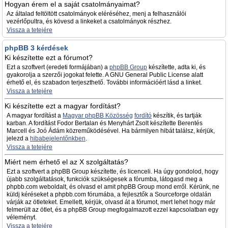
Hogyan érem el a saját csatolmányaimat?
Az általad feltöltött csatolmányok eléréséhez, menj a felhasználói
vezérlőpultra, és kövesd a linkeket a csatolmányok részhez.
Vissza a tetejére
phpBB 3 kérdések
Ki készítette ezt a fórumot?
Ezt a szoftvert (eredeti formájában) a
phpBB Group
készítette, adta ki, és
gyakorolja a szerzői jogokat felette. A GNU General Public License alatt
érhető el, és szabadon terjeszthető. További információért lásd a linket.
Vissza a tetejére
Ki készítette ezt a magyar fordítást?
A magyar fordítást a
Magyar phpBB Közösség
fordító
készítik, és tartják
karban. A fordítást Fodor Bertalan és Menyhárt Zsolt készítette Berentés
Marcell és Joó Ádám közreműködésével. Ha bármilyen hibát találsz, kérjük,
jelezd a
hibabejelentőnkben
.
Vissza a tetejére
Miért nem érhető el az X szolgáltatás?
Ezt a szoftvert a phpBB Group készítette, és licenceli. Ha úgy gondolod, hogy
újabb szolgáltatások, funkciók szükségesek a fórumba, látogasd meg a
phpbb.com weboldalt, és olvasd el amit phpBB Group mond erről. Kérünk, ne
küldj kéréseket a phpbb.com fórumába, a fejlesztők a Sourceforge oldalán
várják az ötleteket. Emellett, kérjük, olvasd át a fórumot, mert lehet hogy már
felmerült az ötlet, és a phpBB Group megfogalmazott ezzel kapcsolatban egy
véleményt.
Vissza a tetejére