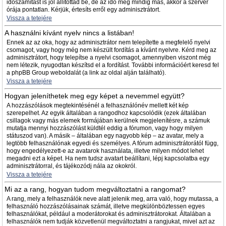
időszámítást is jól állítottad be, de az idő még mindig más, akkor a szerver
órája pontatlan. Kérjük, értesíts erről egy adminisztrátort.
Vissza a tetejére
A használni kívánt nyelv nincs a listában!
Ennek az az oka, hogy az adminisztrátor nem telepítette a megfelelő nyelvi
csomagot, vagy hogy még nem készült fordítás a kívánt nyelvre. Kérd meg az
adminisztrátort, hogy telepítse a nyelvi csomagot, amennyiben viszont még
nem létezik, nyugodtan készítsd el a fordítást. További információért keresd fel
a phpBB Group weboldalát (a link az oldal alján található).
Vissza a tetejére
Hogyan jeleníthetek meg egy képet a nevemmel együtt?
A hozzászólások megtekintésénél a felhasználónév mellett két kép
szerepelhet. Az egyik általában a rangodhoz kapcsolódik (ezek általában
csillagok vagy más elemek formájában kerülnek megjelenítésre, a számuk
mutatja mennyi hozzászólást küldtél eddig a fórumon, vagy hogy milyen
státuszod van). A másik – általában egy nagyobb kép – az avatar, mely a
legtöbb felhasználónak egyedi és személyes. A fórum adminisztrátorától függ,
hogy engedélyezett-e az avatarok használata, illetve milyen módot lehet
megadni ezt a képet. Ha nem tudsz avatart beállítani, lépj kapcsolatba egy
adminisztrátorral, és tájékozódj nála az okokról.
Vissza a tetejére
Mi az a rang, hogyan tudom megváltoztatni a rangomat?
A rang, mely a felhasználók neve alatt jelenik meg, arra való, hogy mutassa, a
felhasználó hozzászólásainak számát, illetve megkülönböztessen egyes
felhasználókat, például a moderátorokat és adminisztrátorokat. Általában a
felhasználók nem tudják közvetlenül megváltoztatni a rangjukat, mivel azt az