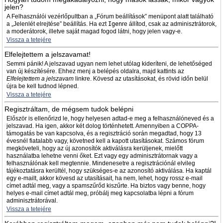
jelen?
A Felhasználói vezérlőpultban a „Fórum beállítások” menüpont alatt található
a „Jelenlét elrejtése” beállítás. Ha ezt
Igen
re állítod, csak az adminisztrátorok,
a moderátorok, illetve saját magad fogod látni, hogy jelen vagy-e.
Vissza a tetejére
Elfelejtettem a jelszavamat!
Semmi pánik! A jelszavad ugyan nem lehet utólag kideríteni, de lehetőséged
van új készítésére. Ehhez menj a belépés oldalra, majd kattints az
Elfelejtettem a jelszavam
linkre. Kövesd az utasításokat, és rövid időn belül
újra be kell tudnod lépned.
Vissza a tetejére
Regisztráltam, de mégsem tudok belépni
Először is ellenőrizd le, hogy helyesen adtad-e meg a felhasználóneved és a
jelszavad. Ha igen, akkor két dolog történhetett. Amennyiben a COPPA-
támogatás be van kapcsolva, és a regisztráció során megadtad, hogy 13
évesnél fiatalabb vagy, követned kell a kapott utasításokat. Számos fórum
megköveteli, hogy az új azonosítók aktiválásra kerüljenek, mielőtt
használatba lehetne venni őket. Ezt vagy egy adminisztrátornak vagy a
felhasználónak kell megtennie. Mindenesetre a regisztrációnál elvileg
tájékoztatásra kerültél, hogy szükséges-e az azonosító aktiválása. Ha kaptál
egy e-mailt, akkor kövesd az utasításait, ha nem, lehet, hogy rossz e-mail
címet adtál meg, vagy a spamszűrőd kiszűrte. Ha biztos vagy benne, hogy
helyes e-mail címet adtál meg, próbálj meg kapcsolatba lépni a fórum
adminisztrátorával.
Vissza a tetejére