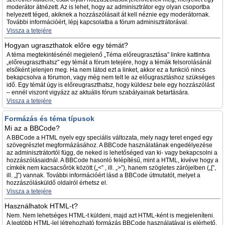
moderátor átnézett. Az is lehet, hogy az adminisztrátor egy olyan csoportba
helyezett téged, akiknek a hozzászólásait át kell néznie egy moderátornak.
További információért, lépj kapcsolatba a fórum adminisztrátorával.
Vissza a tetejére
Hogyan ugraszthatok előre egy témát?
A téma megtekintésénél megjelenő „Téma előreugrasztása” linkre kattintva
„előreugraszthatsz” egy témát a fórum tetejére, hogy a témák felsorolásánál
elsőként jelenjen meg. Ha nem látod ezt a linket, akkor ez a funkció nincs
bekapcsolva a fórumon, vagy még nem telt le az előugrasztáshoz szükséges
idő. Egy témát úgy is előreugraszthatsz, hogy küldesz bele egy hozzászólást
– ennél viszont vigyázz az aktuális fórum szabályainak betartására.
Vissza a tetejére
Formázás és téma típusok
Mi az a BBCode?
A BBCode a HTML nyelv egy speciális változata, mely nagy teret enged egy
szövegrészlet megformázásához. A BBCode használatának engedélyezése
az adminisztrátortól függ, de neked is lehetőséged van ki- vagy bekapcsolni a
hozzászólásaidnál. A BBCode hasonló felépítésű, mint a HTML, kivéve hogy a
címkék nem kacsacsőrök között („<” , ill. „>”), hanem szögletes zárójelben („[”,
ill. „]”) vannak. További információért lásd a BBCode útmutatót, melyet a
hozzászólásküldő oldalról érhetsz el.
Vissza a tetejére
Használhatok HTML-t?
Nem. Nem lehetséges HTML-t küldeni, majd azt HTML-ként is megjeleníteni.
A legtöbb HTML-lel létrehozható formázás BBCode használatával is elérhető.