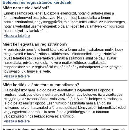
Belépési és regisztrációs kérdések
Miért nem tudok belépni?
Ennek számos oka lehet. Először is ellenőrizd, hogy jól adtad-e meg a
felhasználóneved és a jelszavad. Ha igen, lépj kapcsolatba a fórum
adminisztrátorával, hogy meggyőződj róla, nem lettél kitiltva. Az is lehetséges,
hogy a weboldal üzemeltetőjének oldalán lépett fel valamilyen konfigurációs
hiba, melyet javítaniuk kéne.
Vissza a tetejére
Miért kell egyáltalán regisztrálnom?
A regisztráció nem feltétlenül kötelező, a fórum adminisztrátorán múlik, hogy
megköveteli-e hozzászólások küldéséhez. Mindemellett a regisztrációval
plusz lehetőségek is elérhetővé válnak a számodra, mint például avatar
használata, privát üzenetek, illetve e-mailek küldése, csatlakozás
csoportokhoz stb. A regisztráció csupán néhány másodpercet vesz igénybe,
így javasoljuk, hogy éljél vele.
Vissza a tetejére
Miért kerülök kiléptetésre automatikusan?
Ha belépéskor nem jelölöd be az
Automatikus bejelentkezés
opciót, a
rendszer csak egy előre meghatározott ideig hagy belépve. Ez a viselkedés
meggátolja az azonosítóddal való visszaélést. A tartós belépve maradáshoz
jelöld be az említett opciót. Ezen funkció használata nem ajánlott, ha
nyilvános helyről használod a fórumot, például könyvtárból, internetkávézóból
vagy egyetemi laborból. Ha nem látod a jelölőnégyzetet, a fórumon
valószínűleg nincs bekapcsolva ez a funkció.
Vissza a tetejére
Hogyan tudom megakadályozni, hogy mások lássák, mikor vagyok