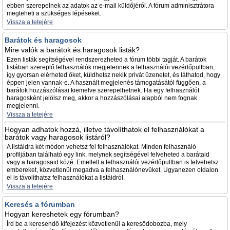
ebben szerepelnek az adatok az e-mail küldőjéről. A fórum adminisztrátora
megteheti a szükséges lépéseket.
Vissza a tetejére
Barátok és haragosok
Mire valók a barátok és haragosok listák?
Ezen listák segítségével rendszerezheted a fórum többi tagját. A barátok
listában szereplő felhasználók megjelennek a felhasználói vezérlőpultban,
így gyorsan elérheted őket, küldhetsz nekik privát üzenetet, és láthatod, hogy
éppen jelen vannak-e. A használt megjelenés támogatásától függően, a
barátok hozzászólásai kiemelve szerepelhetnek. Ha egy felhasználót
haragosként jelölsz meg, akkor a hozzászólásai alapból nem fognak
megjelenni.
Vissza a tetejére
Hogyan adhatok hozzá, illetve távolíthatok el felhasználókat a
barátok vagy haragosok listáról?
A listáidra két módon vehetsz fel felhasználókat. Minden felhasználó
profiljában található egy link, melynek segítségével felveheted a barátaid
vagy a haragosaid közé. Emellett a felhasználói vezérlőpultban is felvehetsz
embereket, közvetlenül megadva a felhasználónevüket. Ugyanezen oldalon
el is távolíthatsz felhasználókat a listáidról.
Vissza a tetejére
Keresés a fórumban
Hogyan kereshetek egy fórumban?
Írd be a keresendő kifejezést közvetlenül a keresődobozba, mely