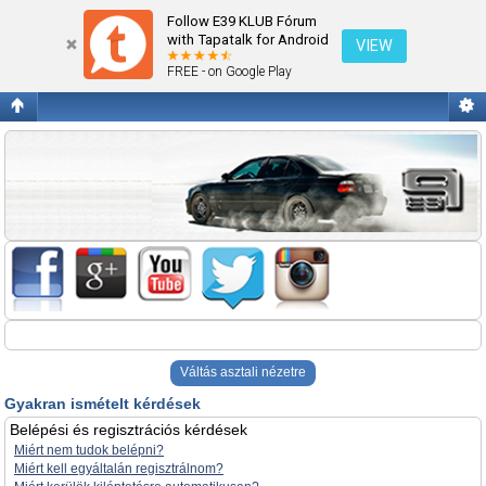
Gyakran ismételt kérdések
Follow E39 KLUB Fórum
with Tapatalk for Android
VIEW
FREE - on Google Play
Váltás asztali nézetre
Gyakran ismételt kérdések
Belépési és regisztrációs kérdések
Miért nem tudok belépni?
Miért kell egyáltalán regisztrálnom?