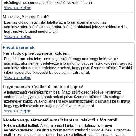
elsődleges csoportodat a felhasználói vezérlőpultban.
Vissza a tetejére
Mi az az „A csapat” link?
Ezen az oldalon egy listát találhatsz a fórum üzemeltetőiről: az
adminisztrátorokról és a moderátorokról (utóbbiaknál jelezve például azt is,
hogy melyik fórumot moderálják).
Vissza a tetejére
Privát üzenetek
Nem tudok privát üzenetet küldeni!
Ennek három oka lehet: nem regisztráltál, vagy nem vagy belépve; az
adminisztrátor nem engedélyezte a fórumon privát üzenetek küldését; vagy az
adminisztrátor nem engedélyezte neked, hogy privát üzenetet küldjél. További
információért lépj kapcsolatba egy adminisztrátorral.
Vissza a tetejére
Folyamatosan kéretlen üzeneteket kapok!
A felhasználói vezérlőpultban beállítható szűrők segítségével letilthatsz
embereket, hogy ne tudjanak neked privát üzenetet küldeni. Ha sértegető
üzeneteket kapsz valakitől, értesíts egy adminisztrátort, ő ugyanis beállíthatja,
hogy egy felhasználó ne tudjon privát üzenetet küldeni.
Vissza a tetejére
Kéretlen vagy sértegető e-mailt kaptam valakitől a fórumról!
Ezt sajnálattal halljuk. A fórum e-mail funkciója tartalmaz ez irányú
óvintézkedéseket. Értesítsd a fórum adminisztrátorát, küldd el neki a kapott e-
mail teljes másolatát is – fontos, hogy ez a fejlécet is tartalmazza, ugyanis