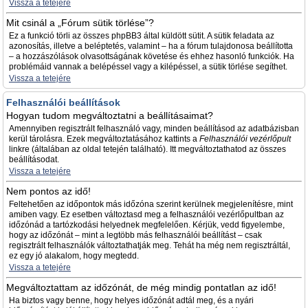
Vissza a tetejére
Mit csinál a „Fórum sütik törlése”?
Ez a funkció törli az összes phpBB3 által küldött sütit. A sütik feladata az
azonosítás, illetve a beléptetés, valamint – ha a fórum tulajdonosa beállította
– a hozzászólások olvasottságának követése és ehhez hasonló funkciók. Ha
problémáid vannak a belépéssel vagy a kilépéssel, a sütik törlése segíthet.
Vissza a tetejére
Felhasználói beállítások
Hogyan tudom megváltoztatni a beállításaimat?
Amennyiben regisztrált felhasználó vagy, minden beállításod az adatbázisban
kerül tárolásra. Ezek megváltoztatásához kattints a
Felhasználói vezérlőpult
linkre (általában az oldal tetején található). Itt megváltoztathatod az összes
beállításodat.
Vissza a tetejére
Nem pontos az idő!
Feltehetően az időpontok más időzóna szerint kerülnek megjelenítésre, mint
amiben vagy. Ez esetben változtasd meg a felhasználói vezérlőpultban az
időzónád a tartózkodási helyednek megfelelően. Kérjük, vedd figyelembe,
hogy az időzónát – mint a legtöbb más felhasználói beállítást – csak
regisztrált felhasználók változtathatják meg. Tehát ha még nem regisztráltál,
ez egy jó alakalom, hogy megtedd.
Vissza a tetejére
Megváltoztattam az időzónát, de még mindig pontatlan az idő!
Ha biztos vagy benne, hogy helyes időzónát adtál meg, és a nyári