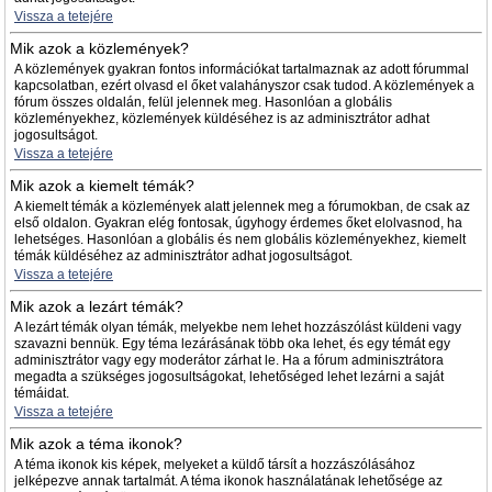
Vissza a tetejére
Mik azok a közlemények?
A közlemények gyakran fontos információkat tartalmaznak az adott fórummal
kapcsolatban, ezért olvasd el őket valahányszor csak tudod. A közlemények a
fórum összes oldalán, felül jelennek meg. Hasonlóan a globális
közleményekhez, közlemények küldéséhez is az adminisztrátor adhat
jogosultságot.
Vissza a tetejére
Mik azok a kiemelt témák?
A kiemelt témák a közlemények alatt jelennek meg a fórumokban, de csak az
első oldalon. Gyakran elég fontosak, úgyhogy érdemes őket elolvasnod, ha
lehetséges. Hasonlóan a globális és nem globális közleményekhez, kiemelt
témák küldéséhez az adminisztrátor adhat jogosultságot.
Vissza a tetejére
Mik azok a lezárt témák?
A lezárt témák olyan témák, melyekbe nem lehet hozzászólást küldeni vagy
szavazni bennük. Egy téma lezárásának több oka lehet, és egy témát egy
adminisztrátor vagy egy moderátor zárhat le. Ha a fórum adminisztrátora
megadta a szükséges jogosultságokat, lehetőséged lehet lezárni a saját
témáidat.
Vissza a tetejére
Mik azok a téma ikonok?
A téma ikonok kis képek, melyeket a küldő társít a hozzászólásához
jelképezve annak tartalmát. A téma ikonok használatának lehetősége az