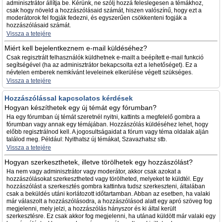
adminisztrátor állítja be. Kérünk, ne szólj hozzá feleslegesen a témákhoz,
csak hogy növeld a hozzászólásaid számát, hiszen valószínű, hogy ezt a
moderátorok fel fogják fedezni, és egyszerűen csökkenteni fogják a
hozzászólásaid számát.
Vissza a tetejére
Miért kell bejelentkeznem e-mail küldéséhez?
Csak regisztrált felhasználók küldhetnek e-mailt a beépített e-mail funkció
segítségével (ha az adminisztrátor bekapcsolta ezt a lehetőséget). Ez a
névtelen emberek nemkívánt leveleinek elkerülése végett szükséges.
Vissza a tetejére
Hozzászólással kapcsolatos kérdések
Hogyan készíthetek egy új témát egy fórumban?
Ha egy fórumban új témát szeretnél nyitni, kattints a megfelelő gombra a
fórumban vagy annak egy témájában. Hozzászólás küldéséhez lehet, hogy
előbb regisztrálnod kell. A jogosultságaidat a fórum vagy téma oldalak alján
találod meg. Például: Nyithatsz új témákat, Szavazhatsz stb.
Vissza a tetejére
Hogyan szerkeszthetek, illetve törölhetek egy hozzászólást?
Ha nem vagy adminisztrátor vagy moderátor, akkor csak azokat a
hozzászólásokat szerkesztheted vagy törölheted, melyeket te küldtél. Egy
hozzászólást a szerkesztés gombra kattintva tudsz szerkeszteni, általában
csak a beküldés utáni korlátozott időtartamban. Abban az esetben, ha valaki
már válaszolt a hozzászólásodra, a hozzászólásod alatt egy apró szöveg fog
megjelenni, mely jelzi, a hozzászólás hányszor és ki által került
szerkesztésre. Ez csak akkor fog megjelenni, ha utánad küldött már valaki egy