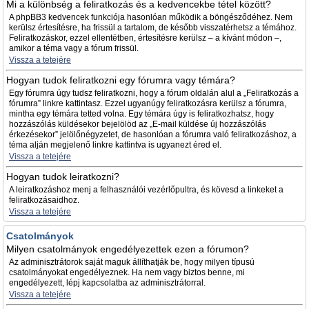
Mi a különbség a feliratkozás és a kedvencekbe tétel között?
A phpBB3 kedvencek funkciója hasonlóan működik a böngésződéhez. Nem
kerülsz értesítésre, ha frissül a tartalom, de később visszatérhetsz a témához.
Feliratkozáskor, ezzel ellentétben, értesítésre kerülsz – a kívánt módon –,
amikor a téma vagy a fórum frissül.
Vissza a tetejére
Hogyan tudok feliratkozni egy fórumra vagy témára?
Egy fórumra úgy tudsz feliratkozni, hogy a fórum oldalán alul a „Feliratkozás a
fórumra” linkre kattintasz. Ezzel ugyanúgy feliratkozásra kerülsz a fórumra,
mintha egy témára tetted volna. Egy témára úgy is feliratkozhatsz, hogy
hozzászólás küldésekor bejelölöd az „E-mail küldése új hozzászólás
érkezésekor” jelölőnégyzetet, de hasonlóan a fórumra való feliratkozáshoz, a
téma alján megjelenő linkre kattintva is ugyanezt éred el.
Vissza a tetejére
Hogyan tudok leiratkozni?
A leiratkozáshoz menj a felhasználói vezérlőpultra, és kövesd a linkeket a
feliratkozásaidhoz.
Vissza a tetejére
Csatolmányok
Milyen csatolmányok engedélyezettek ezen a fórumon?
Az adminisztrátorok saját maguk állíthatják be, hogy milyen típusú
csatolmányokat engedélyeznek. Ha nem vagy biztos benne, mi
engedélyezett, lépj kapcsolatba az adminisztrátorral.
Vissza a tetejére