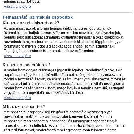
adminisztrátortól függ.
Vissza a tetejére
Felhasználói szintek és csoportok
Kik azok az adminisztrátorok?
Az adminisztrátorok a fórum legmagasabb rangú és jogú tagjai, ők
üzemeltetik, és tartják karban. A fórum minden részletét szabályozhatják,
például jogosultságokat adhatnak, kitilthatnak felhasználókat, csoportokat
hozhatnak létre, moderátorokat nevezhetnek ki stb. attól függően, hogy a
fórumalapító milyen jogosultságokat adott a többi adminisztrátornak.
Teljesjogú moderátorok is lehetnek az összes fórumban.
Vissza a tetejére
Kik azok a moderátorok?
A moderátorok olyan különleges jogosultságokkal rendelkező tagok, akik
napról napra figyelemmel követik a fórumokat. Jogukban áll szerkeszteni,
törölni a hozzászólásokat, valamint lezárni, megnyitni, áthelyezni, törölni és
szétválasztani a témákat az általuk moderált fórumban. Általánosságban a
moderátorok azért vannak, hogy meggátolják a témába nem illő, sértegető
vagy támadó hangvételű hozzászólások küldését.
Vissza a tetejére
Mik azok a csoportok?
A felhasználói csoportok segítségével felosztható a közösség olyan
egységekre, melyeket az adminisztrátor könnyen kezelhet. Minden
felhasználó több csoportba is tartozhat, és mindegyik csoporthoz saját
jogosultságok rendelhetők. Ezzel az adminisztrátor könnyedén létrehozhat
zártkörű fórumokat, moderátorrá tehet egyszerre több felhasználót stb.