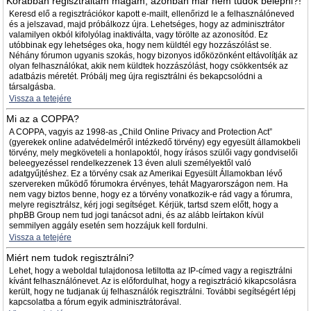
Korábban regisztráltam magam, azonban már nem tudok belépni?!
Keresd elő a regisztrációkor kapott e-mailt, ellenőrizd le a felhasználóneved
és a jelszavad, majd próbálkozz újra. Lehetséges, hogy az adminisztrátor
valamilyen okból kifolyólag inaktiválta, vagy törölte az azonosítód. Ez
utóbbinak egy lehetséges oka, hogy nem küldtél egy hozzászólást se.
Néhány fórumon ugyanis szokás, hogy bizonyos időközönként eltávolítják az
olyan felhasználókat, akik nem küldtek hozzászólást, hogy csökkentsék az
adatbázis méretét. Próbálj meg újra regisztrálni és bekapcsolódni a
társalgásba.
Vissza a tetejére
Mi az a COPPA?
A COPPA, vagyis az 1998-as „Child Online Privacy and Protection Act”
(gyerekek online adatvédelméről intézkedő törvény) egy egyesült államokbeli
törvény, mely megköveteli a honlapoktól, hogy írásos szülői vagy gondviselői
beleegyezéssel rendelkezzenek 13 éven aluli személyektől való
adatgyűjtéshez. Ez a törvény csak az Amerikai Egyesült Államokban lévő
szervereken működő fórumokra érvényes, tehát Magyarországon nem. Ha
nem vagy biztos benne, hogy ez a törvény vonatkozik-e rád vagy a fórumra,
melyre regisztrálsz, kérj jogi segítséget. Kérjük, tartsd szem előtt, hogy a
phpBB Group nem tud jogi tanácsot adni, és az alább leírtakon kívül
semmilyen aggály esetén sem hozzájuk kell fordulni.
Vissza a tetejére
Miért nem tudok regisztrálni?
Lehet, hogy a weboldal tulajdonosa letiltotta az IP-címed vagy a regisztrálni
kívánt felhasználónevet. Az is előfordulhat, hogy a regisztráció kikapcsolásra
került, hogy ne tudjanak új felhasználók regisztrálni. További segítségért lépj
kapcsolatba a fórum egyik adminisztrátorával.