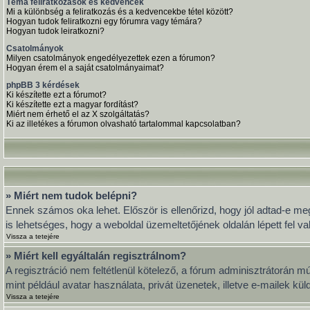
Téma feliratkozások és kedvencek
Mi a különbség a feliratkozás és a kedvencekbe tétel között?
Hogyan tudok feliratkozni egy fórumra vagy témára?
Hogyan tudok leiratkozni?
Csatolmányok
Milyen csatolmányok engedélyezettek ezen a fórumon?
Hogyan érem el a saját csatolmányaimat?
phpBB 3 kérdések
Ki készítette ezt a fórumot?
Ki készítette ezt a magyar fordítást?
Miért nem érhető el az X szolgáltatás?
Ki az illetékes a fórumon olvasható tartalommal kapcsolatban?
» Miért nem tudok belépni?
Ennek számos oka lehet. Először is ellenőrizd, hogy jól adtad-e meg
is lehetséges, hogy a weboldal üzemeltetőjének oldalán lépett fel va
Vissza a tetejére
» Miért kell egyáltalán regisztrálnom?
A regisztráció nem feltétlenül kötelező, a fórum adminisztrátorán 
mint például avatar használata, privát üzenetek, illetve e-mailek k
Vissza a tetejére