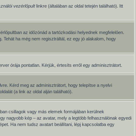
ználói vezérlőpult
linkre (általában az oldal tetején található). Itt
érlőpultban az időzónád a tartózkodási helyednek megfelelően.
g. Tehát ha még nem regisztráltál, ez egy jó alakalom, hogy
er órája pontatlan. Kérjük, értesíts erről egy adminisztrátort.
re. Kérd meg az adminisztrátort, hogy telepítse a nyelvi
át (a link az oldal alján található).
lában csillagok vagy más elemek formájában kerülnek
egy nagyobb kép – az avatar, mely a legtöbb felhasználónak egyedi
pet. Ha nem tudsz avatart beállítani, lépj kapcsolatba egy