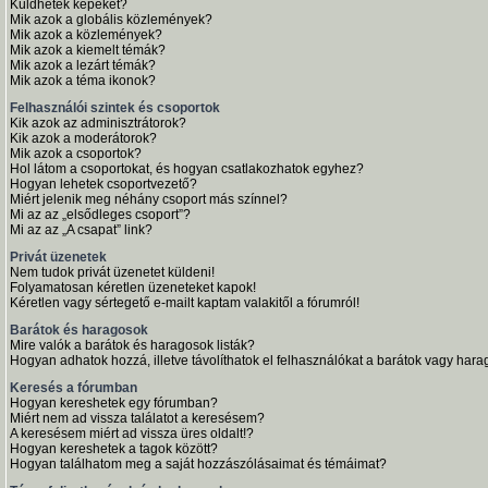
Küldhetek képeket?
Mik azok a globális közlemények?
Mik azok a közlemények?
Mik azok a kiemelt témák?
Mik azok a lezárt témák?
Mik azok a téma ikonok?
Felhasználói szintek és csoportok
Kik azok az adminisztrátorok?
Kik azok a moderátorok?
Mik azok a csoportok?
Hol látom a csoportokat, és hogyan csatlakozhatok egyhez?
Hogyan lehetek csoportvezető?
Miért jelenik meg néhány csoport más színnel?
Mi az az „elsődleges csoport”?
Mi az az „A csapat” link?
Privát üzenetek
Nem tudok privát üzenetet küldeni!
Folyamatosan kéretlen üzeneteket kapok!
Kéretlen vagy sértegető e-mailt kaptam valakitől a fórumról!
Barátok és haragosok
Mire valók a barátok és haragosok listák?
Hogyan adhatok hozzá, illetve távolíthatok el felhasználókat a barátok vagy harag
Keresés a fórumban
Hogyan kereshetek egy fórumban?
Miért nem ad vissza találatot a keresésem?
A keresésem miért ad vissza üres oldalt!?
Hogyan kereshetek a tagok között?
Hogyan találhatom meg a saját hozzászólásaimat és témáimat?