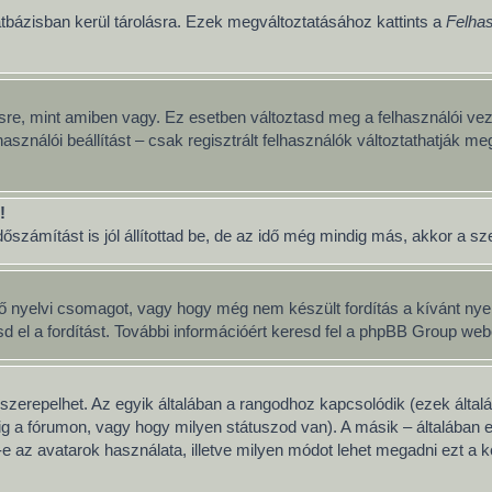
tbázisban kerül tárolásra. Ezek megváltoztatásához kattints a
Felhas
sre, mint amiben vagy. Ez esetben változtasd meg a felhasználói vez
asználói beállítást – csak regisztrált felhasználók változtathatják me
!
számítást is jól állítottad be, de az idő még mindig más, akkor a szerv
ő nyelvi csomagot, vagy hogy még nem készült fordítás a kívánt nyelv
 a fordítást. További információért keresd fel a phpBB Group weboldal
szerepelhet. Az egyik általában a rangodhoz kapcsolódik (ezek álta
g a fórumon, vagy hogy milyen státuszod van). A másik – általában 
 az avatarok használata, illetve milyen módot lehet megadni ezt a ké