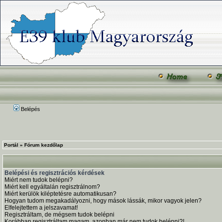
Belépés
Portál
»
Fórum kezdőlap
Belépési és regisztrációs kérdések
Miért nem tudok belépni?
Miért kell egyáltalán regisztrálnom?
Miért kerülök kiléptetésre automatikusan?
Hogyan tudom megakadályozni, hogy mások lássák, mikor vagyok jelen?
Elfelejtettem a jelszavamat!
Regisztráltam, de mégsem tudok belépni
Korábban regisztráltam magam, azonban már nem tudok belépni?!