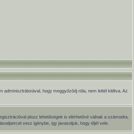
 adminisztrátorával, hogy meggyőződj róla, nem lettél kitiltva. Az
egisztrációval plusz lehetőségek is elérhetővé válnak a számodra,
sodpercet vesz igénybe, így javasoljuk, hogy éljél vele.