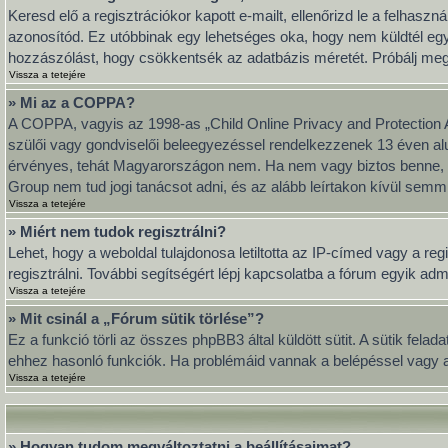
Keresd elő a regisztrációkor kapott e-mailt, ellenőrizd le a felhasz
azonosítód. Ez utóbbinak egy lehetséges oka, hogy nem küldtél eg
hozzászólást, hogy csökkentsék az adatbázis méretét. Próbálj meg ú
Vissza a tetejére
» Mi az a COPPA?
A COPPA, vagyis az 1998-as „Child Online Privacy and Protection A
szülői vagy gondviselői beleegyezéssel rendelkezzenek 13 éven al
érvényes, tehát Magyarországon nem. Ha nem vagy biztos benne, hog
Group nem tud jogi tanácsot adni, és az alább leírtakon kívül semmi
Vissza a tetejére
» Miért nem tudok regisztrálni?
Lehet, hogy a weboldal tulajdonosa letiltotta az IP-címed vagy a regi
regisztrálni. További segítségért lépj kapcsolatba a fórum egyik adm
Vissza a tetejére
» Mit csinál a „Fórum sütik törlése”?
Ez a funkció törli az összes phpBB3 által küldött sütit. A sütik fel
ehhez hasonló funkciók. Ha problémáid vannak a belépéssel vagy a k
Vissza a tetejére
» Hogyan tudom megváltoztatni a beállításaimat?