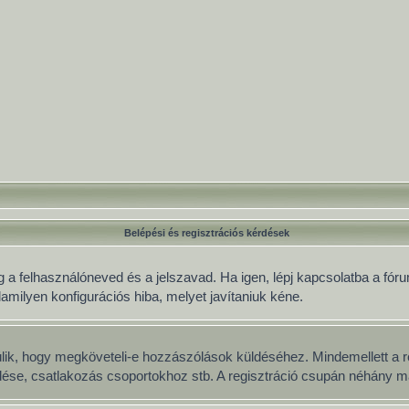
Belépési és regisztrációs kérdések
 a felhasználóneved és a jelszavad. Ha igen, lépj kapcsolatba a fórum
lamilyen konfigurációs hiba, melyet javítaniuk kéne.
múlik, hogy megköveteli-e hozzászólások küldéséhez. Mindemellett a r
üldése, csatlakozás csoportokhoz stb. A regisztráció csupán néhány má