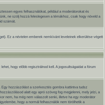
öztessen egyes felhasználókat, például a moderátorokat és
Kérünk, ne szólj hozzá feleslegesen a témákhoz, csak hogy növeld a
id számát.
séget). Ez a névtelen emberek nemkívánt leveleinek elkerülése végett
het, hogy előbb regisztrálnod kell. A jogosultságaidat a fórum
. Egy hozzászólást a szerkesztés gombra kattintva tudsz
hozzászólásod alatt egy apró szöveg fog megjelenni, mely jelzi, a
kkor nem, ha még nem válaszolt senki, illetve ha egy moderátor
igyelembe, hogy a normál felhasználók nem törölhetik a