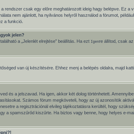
 a rendszer csak egy előre meghatározott ideig hagy belépve. Ez a v
nálata nem ajánlott, ha nyilvános helyről használod a fórumot, példá
z a funkció.
gyok jelen?
lálható a „Jelenlét elrejtése” beállítás. Ha ezt
re állítod, csak a
Igen
etőséged van új készítésére. Ehhez menj a belépés oldalra, majd katt
neved és a jelszavad. Ha igen, akkor két dolog történhetett. Amenny
tasításokat. Számos fórum megköveteli, hogy az új azonosítók aktivál
esetre a regisztrációnál elvileg tájékoztatásra kerültél, hogy szüks
vagy a spamszűrőd kiszűrte. Ha biztos vagy benne, hogy helyes e-mai
épni?!