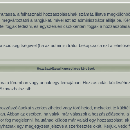
gy mutassa, a felhasználó hozzászólásainak számát, illetve megkülönb
 megváltoztatni a rangjukat, mivel azt az adminisztrátor állítja be. 
fel fogják fedezni, és egyszerűen csökkenteni fogják a hozzászólása
 funkció segítségével (ha az adminisztrátor bekapcsolta ezt a lehető
Hozzászólással kapcsolatos kérdések
mbra a fórumban vagy annak egy témájában. Hozzászólás küldéséhez le
, Szavazhatsz stb.
ozzászólásokat szerkesztheted vagy törölheted, melyeket te küldtél
mban. Abban az esetben, ha valaki már válaszolt a hozzászólásodra, a 
or fog megjelenni, ha utánad küldött már valaki egy hozzászólást, a
yhatnak egy megjegyzést jelezve a szerkesztés okát. Kérjük, vedd f