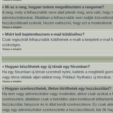
» Mi az a rang, hogyan tudom megváltoztatni a rangomat?
A rang, mely a felhasználók neve alatt jelenik meg, arra való, ho
adminisztrátorokat. Általában a felhasználók nem tudják közvetlenül
hozzászólásaid számát, hiszen valószínű, hogy ezt a moderátorok 
Vissza a tetejére
» Miért kell bejelentkeznem e-mail küldéséhez?
Csak regisztrált felhasználók küldhetnek e-mailt a beépített e-mail
szükséges.
Vissza a tetejére
» Hogyan készíthetek egy új témát egy fórumban?
Ha egy fórumban új témát szeretnél nyitni, kattints a megfelelő go
vagy téma oldalak alján találod meg. Például: Nyithatsz új témákat
Vissza a tetejére
» Hogyan szerkeszthetek, illetve törölhetek egy hozzászólást?
Ha nem vagy adminisztrátor vagy moderátor, akkor csak azokat a h
szerkeszteni, általában csak a beküldés utáni korlátozott időtarta
hozzászólás hányszor és ki által került szerkesztésre. Ez csak akk
vagy egy adminisztrátor szerkesztette a hozzászólásod, bár ők hag