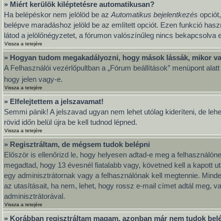
» Miért kerülök kiléptetésre automatikusan?
Ha belépéskor nem jelölöd be az
Automatikus bejelentkezés
opciót,
belépve maradáshoz jelöld be az említett opciót. Ezen funkció hasz
látod a jelölőnégyzetet, a fórumon valószínűleg nincs bekapcsolva e
Vissza a tetejére
» Hogyan tudom megakadályozni, hogy mások lássák, mikor va
A Felhasználói vezérlőpultban a „Fórum beállítások” menüpont alatt ta
hogy jelen vagy-e.
Vissza a tetejére
» Elfelejtettem a jelszavamat!
Semmi pánik! A jelszavad ugyan nem lehet utólag kideríteni, de leh
rövid időn belül újra be kell tudnod lépned.
Vissza a tetejére
» Regisztráltam, de mégsem tudok belépni
Először is ellenőrizd le, hogy helyesen adtad-e meg a felhasználó
megadtad, hogy 13 évesnél fiatalabb vagy, követned kell a kapott u
egy adminisztrátornak vagy a felhasználónak kell megtennie. Minden
az utasításait, ha nem, lehet, hogy rossz e-mail címet adtál meg, 
adminisztrátorával.
Vissza a tetejére
» Korábban regisztráltam magam, azonban már nem tudok bel