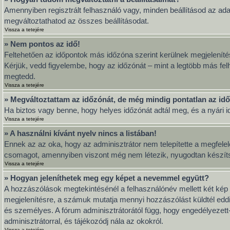
Amennyiben regisztrált felhasználó vagy, minden beállításod az ada
megváltoztathatod az összes beállításodat.
Vissza a tetejére
» Nem pontos az idő!
Feltehetően az időpontok más időzóna szerint kerülnek megjeleníté
Kérjük, vedd figyelembe, hogy az időzónát – mint a legtöbb más felh
megtedd.
Vissza a tetejére
» Megváltoztattam az időzónát, de még mindig pontatlan az idő
Ha biztos vagy benne, hogy helyes időzónát adtál meg, és a nyári idő
Vissza a tetejére
» A használni kívánt nyelv nincs a listában!
Ennek az az oka, hogy az adminisztrátor nem telepítette a megfelel
csomagot, amennyiben viszont még nem létezik, nyugodtan készítsd el
Vissza a tetejére
» Hogyan jeleníthetek meg egy képet a nevemmel együtt?
A hozzászólások megtekintésénél a felhasználónév mellett két kép 
megjelenítésre, a számuk mutatja mennyi hozzászólást küldtél eddi
és személyes. A fórum adminisztrátorától függ, hogy engedélyezett-e
adminisztrátorral, és tájékozódj nála az okokról.
Vissza a tetejére