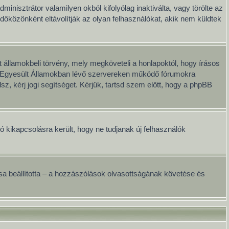
minisztrátor valamilyen okból kifolyólag inaktiválta, vagy törölte az
közönként eltávolítják az olyan felhasználókat, akik nem küldtek
 államokbeli törvény, mely megköveteli a honlapoktól, hogy írásos
ai Egyesült Államokban lévő szervereken működő fórumokra
, kérj jogi segítséget. Kérjük, tartsd szem előtt, hogy a phpBB
ció kikapcsolásra került, hogy ne tudjanak új felhasználók
onosa beállította – a hozzászólások olvasottságának követése és