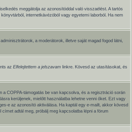
iselkedés meggátolja az azonosítóddal való visszaélést. A tartós
ul könyvtárból, internetkávézóból vagy egyetemi laborból. Ha nem
z adminisztrátorok, a moderátorok, illetve saját magad fogod látni,
ints az
Elfelejtettem a jelszavam
linkre. Kövesd az utasításokat, és
iben a COPPA-támogatás be van kapcsolva, és a regisztráció során
ásra kerüljenek, mielőtt használatba lehetne venni őket. Ezt vagy
éges-e az azonosító aktiválása. Ha kaptál egy e-mailt, akkor kövesd
l címet adtál meg, próbálj meg kapcsolatba lépni a fórum