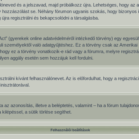
nálóneved és a jelszavad, majd próbálkozz újra. Lehetséges, hogy az ad
y hozzászólást se. Néhány fórumon ugyanis szokás, hogy bizonyos idő
jra regisztrálni és bekapcsolódni a társalgásba.
ct” (gyerekek online adatvédelméről intézkedő törvény) egy egyesült
uli személyektől való adatgyűjtéshez. Ez a törvény csak az Amerik
y ez a törvény vonatkozik-e rád vagy a fórumra, melyre regisztrálsz
lyen aggály esetén sem hozzájuk kell fordulni.
sztrálni kívánt felhasználónevet. Az is előfordulhat, hogy a regisztrá
inisztrátorával.
adata az azonosítás, illetve a beléptetés, valamint – ha a fórum tulajd
ilépéssel, a sütik törlése segíthet.
Felhasználói beállítások