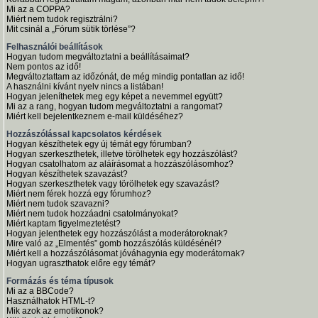
Mi az a COPPA?
Miért nem tudok regisztrálni?
Mit csinál a „Fórum sütik törlése”?
Felhasználói beállítások
Hogyan tudom megváltoztatni a beállításaimat?
Nem pontos az idő!
Megváltoztattam az időzónát, de még mindig pontatlan az idő!
A használni kívánt nyelv nincs a listában!
Hogyan jeleníthetek meg egy képet a nevemmel együtt?
Mi az a rang, hogyan tudom megváltoztatni a rangomat?
Miért kell bejelentkeznem e-mail küldéséhez?
Hozzászólással kapcsolatos kérdések
Hogyan készíthetek egy új témát egy fórumban?
Hogyan szerkeszthetek, illetve törölhetek egy hozzászólást?
Hogyan csatolhatom az aláírásomat a hozzászólásomhoz?
Hogyan készíthetek szavazást?
Hogyan szerkeszthetek vagy törölhetek egy szavazást?
Miért nem férek hozzá egy fórumhoz?
Miért nem tudok szavazni?
Miért nem tudok hozzáadni csatolmányokat?
Miért kaptam figyelmeztetést?
Hogyan jelenthetek egy hozzászólást a moderátoroknak?
Mire való az „Elmentés” gomb hozzászólás küldésénél?
Miért kell a hozzászólásomat jóváhagynia egy moderátornak?
Hogyan ugraszthatok előre egy témát?
Formázás és téma típusok
Mi az a BBCode?
Használhatok HTML-t?
Mik azok az emotikonok?