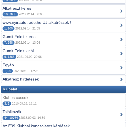
28, 5683
2024.02.06. 18:45
Alkatrészt keres
10, 7685
2023.12.14. 08:05
www.nyirautotrade.hu ÚJ alkatrészek !
1, 100
2012.09.14. 21:35
Gumit Felnit keres
7, 958
2022.02.14. 13:04
Gumit Felnit kinál
9, 1866
2021.09.02. 20:06
Egyéb
1, 26
2020.09.01. 12:28
Alkatrész hirdetések
Klubélet
Klubos cuccok
3, 3
2010.09.26. 18:11
Találkozók
44, 10764
2018.09.03. 14:39
Az E39 Klubbal kapcsolatos kérdések