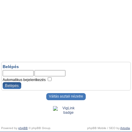
Belépés
Automatikus bejelentkezés
Váltás asztali nézetre
Powered by
phpBB
© phpBB Group.
phpBB Mobile / SEO by
Artodia
.