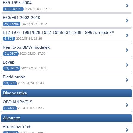
E39 1995-2004
118, 192571
2026.06.08. 21:18
E60/E61 2002-2010
30, 15356
2024.04.23. 19:03
E12 1972-1981/E28 1982-1988/E34 1988-1996 Az elődök!!
6, 576
2022.05.18. 16:26
Nem 5-ös BMW modelek.
31, 6257
2023.02.03. 17:53
Egyéb
53, 32875
2024.02.06. 18:48
Eladó autók
23, 559
2025.01.24. 16:43
Diagnosztika
OBDII/INPA/DIS
8, 4438
2024.06.07. 17:26
Alkatrész
Alkatrészt kínál