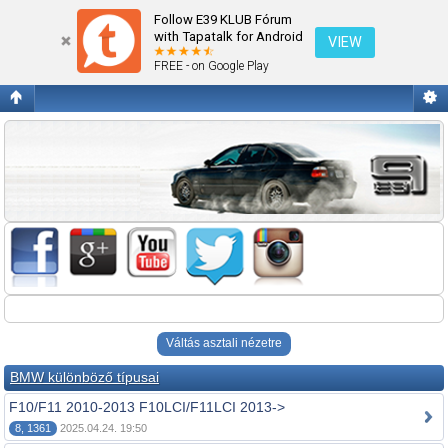
Fórum kezdőlap megtekintése
Follow E39 KLUB Fórum
with Tapatalk for Android
VIEW
FREE - on Google Play
Váltás asztali nézetre
BMW különböző típusai
F10/F11 2010-2013 F10LCI/F11LCI 2013->
8, 1361
2025.04.24. 19:50