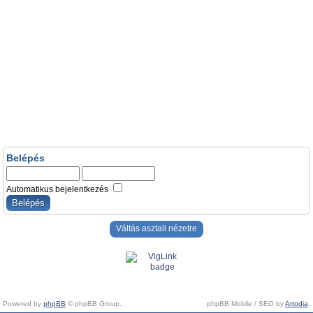
Belépés
Automatikus bejelentkezés
Váltás asztali nézetre
Powered by
phpBB
© phpBB Group.
phpBB Mobile / SEO by
Artodia
.