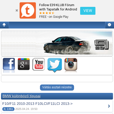
Fórum kezdőlap megtekintése
Follow E39 KLUB Fórum
with Tapatalk for Android
VIEW
FREE - on Google Play
Váltás asztali nézetre
BMW különböző típusai
F10/F11 2010-2013 F10LCI/F11LCI 2013->
8, 1361
2025.04.24. 19:50