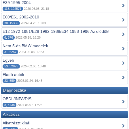
E39 1995-2004
118, 192571
2026.06.08. 21:18
E60/E61 2002-2010
30, 15356
2024.04.23. 19:03
E12 1972-1981/E28 1982-1988/E34 1988-1996 Az elődök!!
6, 576
2022.05.18. 16:26
Nem 5-ös BMW modelek.
31, 6257
2023.02.03. 17:53
Egyéb
53, 32875
2024.02.06. 18:48
Eladó autók
23, 559
2025.01.24. 16:43
Diagnosztika
OBDII/INPA/DIS
8, 4438
2024.06.07. 17:26
Alkatrész
Alkatrészt kínál