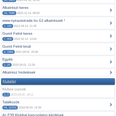
28, 5683
2024.02.06. 18:45
Alkatrészt keres
10, 7685
2023.12.14. 08:05
www.nyirautotrade.hu ÚJ alkatrészek !
1, 100
2012.09.14. 21:35
Gumit Felnit keres
7, 958
2022.02.14. 13:04
Gumit Felnit kinál
9, 1866
2021.09.02. 20:06
Egyéb
1, 26
2020.09.01. 12:28
Alkatrész hirdetések
Klubélet
Klubos cuccok
3, 3
2010.09.26. 18:11
Találkozók
44, 10764
2018.09.03. 14:39
Az E39 Klubbal kapcsolatos kérdések