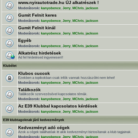
www.nyirautotrade.hu ÚJ alkatrészek !
Moderátorok:
kanyobence
,
Jerry
,
MChris
,
jackson
Gumit Felnit keres
Moderátorok:
kanyobence
,
Jerry
,
MChris
,
jackson
Gumit Felnit kinál
Moderátorok:
kanyobence
,
Jerry
,
MChris
,
jackson
Egyéb
Moderátorok:
kanyobence
,
Jerry
,
MChris
,
jackson
Alkatrész hirdetések
Ad fel hirdetésed ingyenesen!!
Klubélet
Klubos cuccok
Ezekben a topikokban csak infók vannak hozzászólni nem lehet!
Moderátorok:
kanyobence
,
Jerry
,
MChris
,
jackson
Találkozók
Találkozók szervezésével kapcsolatos témák.
Moderátorok:
kanyobence
,
Jerry
,
MChris
,
jackson
Az E39 Klubbal kapcsolatos kérdések
Moderátorok:
kanyobence
,
Jerry
,
MChris
,
jackson
E39 klubtagoknak járó kedvezmények
Kedvezményt adó cégek
Azok a cégek találhatóak itt akik kedvezményt biztosítanak a klub tagjainak.
Moderátorok:
kanyobence
,
Jerry
,
MChris
,
jackson