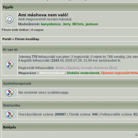
Egyéb
Ami máshova nem való!
Amit megszeretnél osztani másokal.
Moderátorok:
kanyobence
,
Jerry
,
MChris
,
jackson
Fórum sütik törlése
|
A csapat
Portál
»
Fórum kezdőlap
Ki van itt
Jelenleg
770
felhasználó van jelen: 2 regisztrált, 0 rejtett és 768 vendég. (Az el
A legtöbb felhasználó (
2163
fő) 2026.07.28. 21:09-kor tartózkodott itt.
Regisztrált felhasználók:
Baidu [Spider]
,
Google Adsense [Bot]
Magyarázat ::
Adminisztrátorok
,
Globális moderátorok
,
Újonnan regisztrált felh
Születésnaposok
Ma senkinek sincs születésnapja.
Statisztika
Hozzászólások száma:
289887
| Témák száma:
445
| Felhasználók száma:
91
Belépés
F