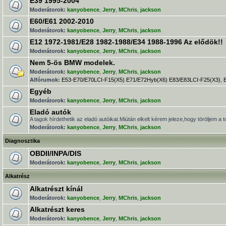
E39 1995-2004
Moderátorok:
kanyobence
,
Jerry
,
MChris
,
jackson
E60/E61 2002-2010
Moderátorok:
kanyobence
,
Jerry
,
MChris
,
jackson
E12 1972-1981/E28 1982-1988/E34 1988-1996 Az elődök!!
Moderátorok:
kanyobence
,
Jerry
,
MChris
,
jackson
Nem 5-ös BMW modelek.
Moderátorok:
kanyobence
,
Jerry
,
MChris
,
jackson
Alfórumok:
E53-E70/E70LCI-F15(X5) E71/E72Hyb(X6) E83/E83LCI-F25(X3)
,
Egyéb
Moderátorok:
kanyobence
,
Jerry
,
MChris
,
jackson
Eladó autók
A tagok hírdethetik az eladó autóikat.Miútán elkelt kérem jeleze,hogy töröljem a t
Moderátorok:
kanyobence
,
Jerry
,
MChris
,
jackson
Diagnosztika
OBDII/INPA/DIS
Moderátorok:
kanyobence
,
Jerry
,
MChris
,
jackson
Alkatrész
Alkatrészt kínál
Moderátorok:
kanyobence
,
Jerry
,
MChris
,
jackson
Alkatrészt keres
Moderátorok:
kanyobence
,
Jerry
,
MChris
,
jackson