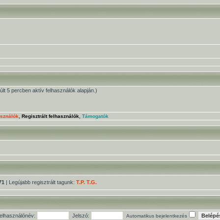
múlt 5 percben aktív felhasználók alapján.)
asználók
,
Regisztrált felhasználók
,
Támogatók
71
| Legújabb regisztrált tagunk:
T.P. T.G.
elhasználónév:
Jelszó:
Automatikus bejelentkezés