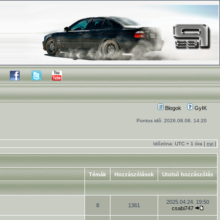
Blogok
GyIK
Pontos idő: 2026.08.08. 14:20
Időzóna: UTC + 1 óra [
nyi
]
Témák
Hozzászólások
Utolsó hozzászólás
2025.04.24. 19:50
8
1361
csabi747