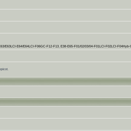
E63/E63LCI-E64/E64LCI-F06GC-F12-F13
,
E38-E65-F01/02/03/04-F01LCI-F02LCI-F04Hyb
opicot.