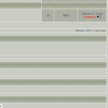
2025.01.17. 22:13
10
3453
Goldenco
Időzóna: UTC + 1 óra [
nyi
]