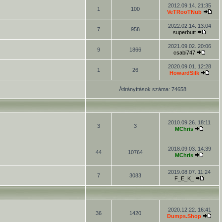
2012.09.14. 21:35
1
100
VeTRooTNub
2022.02.14. 13:04
7
958
superbutt
2021.09.02. 20:06
9
1866
csabi747
2020.09.01. 12:28
1
26
HowardSilk
Átirányítások száma: 74658
2010.09.26. 18:11
3
3
MChris
2018.09.03. 14:39
44
10764
MChris
2019.08.07. 11:24
7
3083
F_E_K_
2020.12.22. 16:41
36
1420
Dumps.Shop