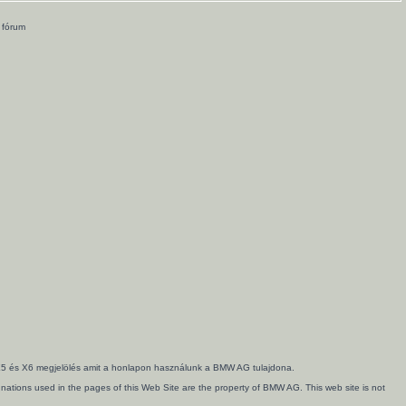
 fórum
3, X5 és X6 megjelölés amit a honlapon használunk a BMW AG tulajdona.
ations used in the pages of this Web Site are the property of BMW AG. This web site is not