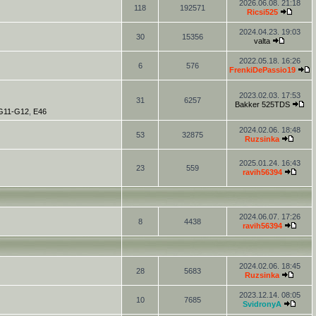
2026.06.08. 21:18
118
192571
Ricsi525
2024.04.23. 19:03
30
15356
valta
2022.05.18. 16:26
6
576
FrenkiDePassio19
2023.02.03. 17:53
31
6257
Bakker 525TDS
-G11-G12
,
E46
2024.02.06. 18:48
53
32875
Ruzsinka
2025.01.24. 16:43
23
559
ravih56394
2024.06.07. 17:26
8
4438
ravih56394
2024.02.06. 18:45
28
5683
Ruzsinka
2023.12.14. 08:05
10
7685
SvidronyA