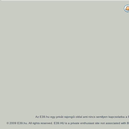
Az E39.hu egy privát rajongói oldal ami nincs semilyen kapcsolatba a
© 2009 E39.hu. All rights reserved. E39.HU is a private enthusiast site not associated wi