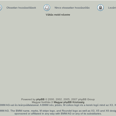
Olvastlan hozzászólások
Nincs olvasatlan hozzászólás
Lezárt
Váltás mobil nézetre
Powered by
phpBB
© 2000, 2002, 2005, 2007 phpBB Group
Magyar fordítás ©
Magyar phpBB Közösség
 BMW AG-val és leányvállalataival. A BMW név, jelzés, M csíkos logó és a kerek logó mind az X
th BMW AG. The BMW name, marks, M stripe logo, and Roundel logo as well as X3, X5 and X6 design
sponsored or affiliated in any way with BMW AG or any of its subsidiaries.