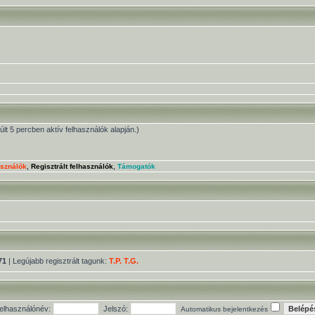
múlt 5 percben aktív felhasználók alapján.)
asználók
,
Regisztrált felhasználók
,
Támogatók
71
| Legújabb regisztrált tagunk:
T.P. T.G.
elhasználónév:
Jelszó:
Automatikus bejelentkezés