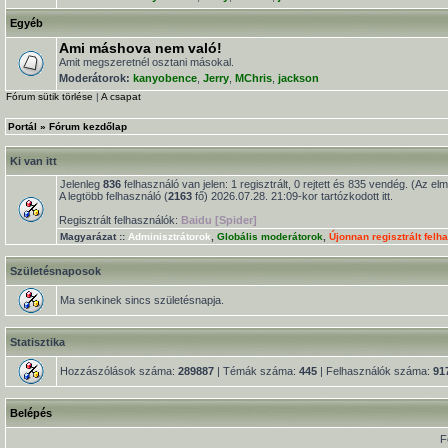
Egyéb
Ami máshova nem való!
Amit megszeretnél osztani másokal.
Moderátorok:
kanyobence
,
Jerry
,
MChris
,
jackson
Fórum sütik törlése
|
A csapat
Portál
»
Fórum kezdőlap
Ki van itt
Jelenleg
836
felhasználó van jelen: 1 regisztrált, 0 rejtett és 835 vendég. (Az el
A legtöbb felhasználó (
2163
fő) 2026.07.28. 21:09-kor tartózkodott itt.
Regisztrált felhasználók:
Baidu [Spider]
Magyarázat ::
Adminisztrátorok
,
Globális moderátorok
,
Újonnan regisztrált felh
Születésnaposok
Ma senkinek sincs születésnapja.
Statisztika
Hozzászólások száma:
289887
| Témák száma:
445
| Felhasználók száma:
91
Belépés
F