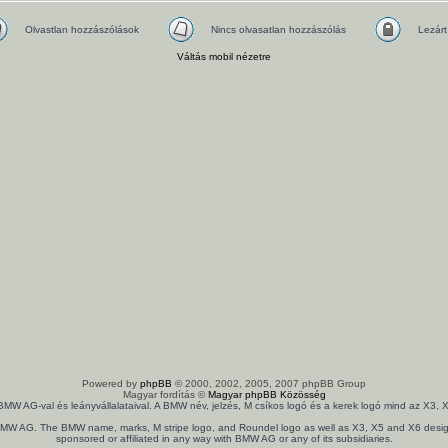
Olvastlan hozzászólások
Nincs olvasatlan hozzászólás
Lezárt
Váltás mobil nézetre
Powered by
phpBB
© 2000, 2002, 2005, 2007 phpBB Group
Magyar fordítás ©
Magyar phpBB Közösség
 BMW AG-val és leányvállalataival. A BMW név, jelzés, M csíkos logó és a kerek logó mind az X
th BMW AG. The BMW name, marks, M stripe logo, and Roundel logo as well as X3, X5 and X6 design
sponsored or affiliated in any way with BMW AG or any of its subsidiaries.