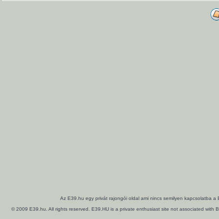
Az E39.hu egy privát rajongói oldal ami nincs semilyen kapcsolatba a
© 2009 E39.hu. All rights reserved. E39.HU is a private enthusiast site not associated wi