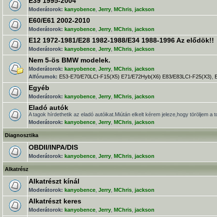
E39 1995-2004
Moderátorok:
kanyobence
,
Jerry
,
MChris
,
jackson
E60/E61 2002-2010
Moderátorok:
kanyobence
,
Jerry
,
MChris
,
jackson
E12 1972-1981/E28 1982-1988/E34 1988-1996 Az elődök!!
Moderátorok:
kanyobence
,
Jerry
,
MChris
,
jackson
Nem 5-ös BMW modelek.
Moderátorok:
kanyobence
,
Jerry
,
MChris
,
jackson
Alfórumok:
E53-E70/E70LCI-F15(X5) E71/E72Hyb(X6) E83/E83LCI-F25(X3)
,
Egyéb
Moderátorok:
kanyobence
,
Jerry
,
MChris
,
jackson
Eladó autók
A tagok hírdethetik az eladó autóikat.Miútán elkelt kérem jeleze,hogy töröljem a t
Moderátorok:
kanyobence
,
Jerry
,
MChris
,
jackson
Diagnosztika
OBDII/INPA/DIS
Moderátorok:
kanyobence
,
Jerry
,
MChris
,
jackson
Alkatrész
Alkatrészt kínál
Moderátorok:
kanyobence
,
Jerry
,
MChris
,
jackson
Alkatrészt keres
Moderátorok:
kanyobence
,
Jerry
,
MChris
,
jackson