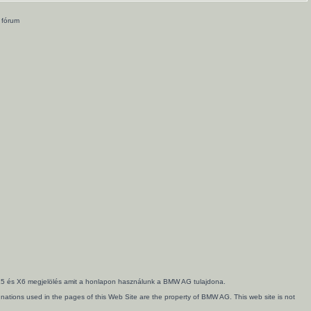
 fórum
3, X5 és X6 megjelölés amit a honlapon használunk a BMW AG tulajdona.
ations used in the pages of this Web Site are the property of BMW AG. This web site is not