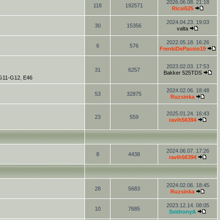
2026.06.08. 21:18
118
192571
Ricsi525
2024.04.23. 19:03
30
15356
valta
2022.05.18. 16:26
6
576
FrenkiDePassio19
2023.02.03. 17:53
31
6257
Bakker 525TDS
-G11-G12
,
E46
2024.02.06. 18:48
53
32875
Ruzsinka
2025.01.24. 16:43
23
559
ravih56394
2024.06.07. 17:26
8
4438
ravih56394
2024.02.06. 18:45
28
5683
Ruzsinka
2023.12.14. 08:05
10
7685
SvidronyA