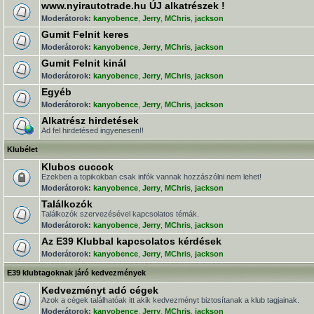
www.nyirautotrade.hu ÚJ alkatrészek !
Moderátorok:
kanyobence
,
Jerry
,
MChris
,
jackson
Gumit Felnit keres
Moderátorok:
kanyobence
,
Jerry
,
MChris
,
jackson
Gumit Felnit kinál
Moderátorok:
kanyobence
,
Jerry
,
MChris
,
jackson
Egyéb
Moderátorok:
kanyobence
,
Jerry
,
MChris
,
jackson
Alkatrész hirdetések
Ad fel hirdetésed ingyenesen!!
Klubélet
Klubos cuccok
Ezekben a topikokban csak infók vannak hozzászólni nem lehet!
Moderátorok:
kanyobence
,
Jerry
,
MChris
,
jackson
Találkozók
Találkozók szervezésével kapcsolatos témák.
Moderátorok:
kanyobence
,
Jerry
,
MChris
,
jackson
Az E39 Klubbal kapcsolatos kérdések
Moderátorok:
kanyobence
,
Jerry
,
MChris
,
jackson
E39 klubtagoknak járó kedvezmények
Kedvezményt adó cégek
Azok a cégek találhatóak itt akik kedvezményt biztosítanak a klub tagjainak.
Moderátorok:
kanyobence
,
Jerry
,
MChris
,
jackson