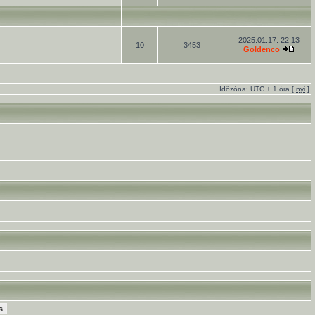
2025.01.17. 22:13
10
3453
Goldenco
Időzóna: UTC + 1 óra [
nyi
]