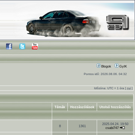
Blogok
GyIK
Pontos idő: 2026.08.06. 04:32
Időzóna: UTC + 1 óra [
nyi
]
Témák
Hozzászólások
Utolsó hozzászólás
2025.04.24. 19:50
8
1361
csabi747