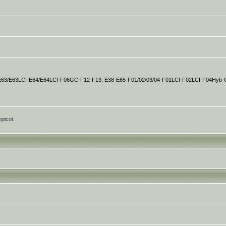
E63/E63LCI-E64/E64LCI-F06GC-F12-F13
,
E38-E65-F01/02/03/04-F01LCI-F02LCI-F04Hyb
opicot.