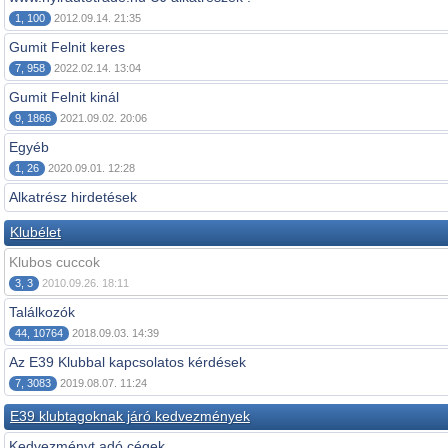
1, 100
2012.09.14. 21:35
Gumit Felnit keres
7, 958
2022.02.14. 13:04
Gumit Felnit kinál
9, 1866
2021.09.02. 20:06
Egyéb
1, 26
2020.09.01. 12:28
Alkatrész hirdetések
Klubélet
Klubos cuccok
3, 3
2010.09.26. 18:11
Találkozók
44, 10764
2018.09.03. 14:39
Az E39 Klubbal kapcsolatos kérdések
7, 3083
2019.08.07. 11:24
E39 klubtagoknak járó kedvezmények
Kedvezményt adó cégek