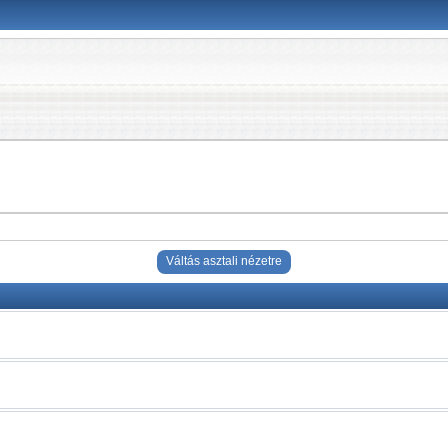
Váltás asztali nézetre