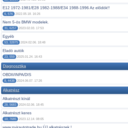
E12 1972-1981/E28 1982-1988/E34 1988-1996 Az elődök!!
6, 576
2022.05.18. 16:26
Nem 5-ös BMW modelek.
31, 6257
2023.02.03. 17:53
Egyéb
53, 32875
2024.02.06. 18:48
Eladó autók
23, 559
2025.01.24. 16:43
Diagnosztika
OBDII/INPA/DIS
8, 4438
2024.06.07. 17:26
Alkatrész
Alkatrészt kínál
28, 5683
2024.02.06. 18:45
Alkatrészt keres
10, 7685
2023.12.14. 08:05
www.nyirautotrade.hu ÚJ alkatrészek !