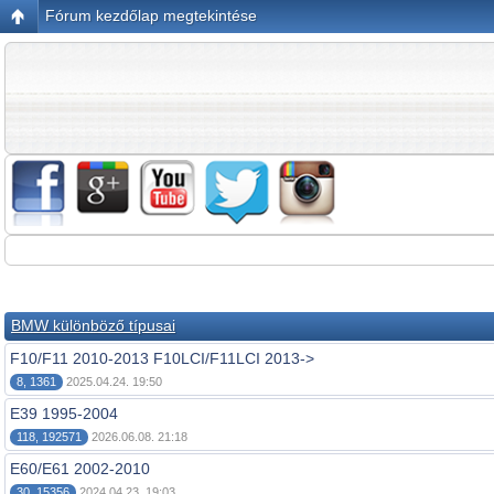
Fórum kezdőlap megtekintése
BMW különböző típusai
F10/F11 2010-2013 F10LCI/F11LCI 2013->
8, 1361
2025.04.24. 19:50
E39 1995-2004
118, 192571
2026.06.08. 21:18
E60/E61 2002-2010
30, 15356
2024.04.23. 19:03