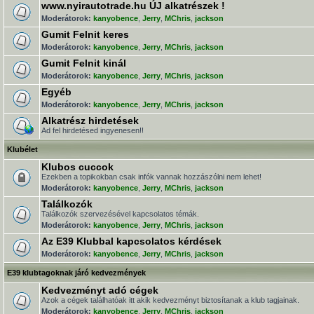
www.nyirautotrade.hu ÚJ alkatrészek !
Moderátorok:
kanyobence
,
Jerry
,
MChris
,
jackson
Gumit Felnit keres
Moderátorok:
kanyobence
,
Jerry
,
MChris
,
jackson
Gumit Felnit kinál
Moderátorok:
kanyobence
,
Jerry
,
MChris
,
jackson
Egyéb
Moderátorok:
kanyobence
,
Jerry
,
MChris
,
jackson
Alkatrész hirdetések
Ad fel hirdetésed ingyenesen!!
Klubélet
Klubos cuccok
Ezekben a topikokban csak infók vannak hozzászólni nem lehet!
Moderátorok:
kanyobence
,
Jerry
,
MChris
,
jackson
Találkozók
Találkozók szervezésével kapcsolatos témák.
Moderátorok:
kanyobence
,
Jerry
,
MChris
,
jackson
Az E39 Klubbal kapcsolatos kérdések
Moderátorok:
kanyobence
,
Jerry
,
MChris
,
jackson
E39 klubtagoknak járó kedvezmények
Kedvezményt adó cégek
Azok a cégek találhatóak itt akik kedvezményt biztosítanak a klub tagjainak.
Moderátorok:
kanyobence
,
Jerry
,
MChris
,
jackson