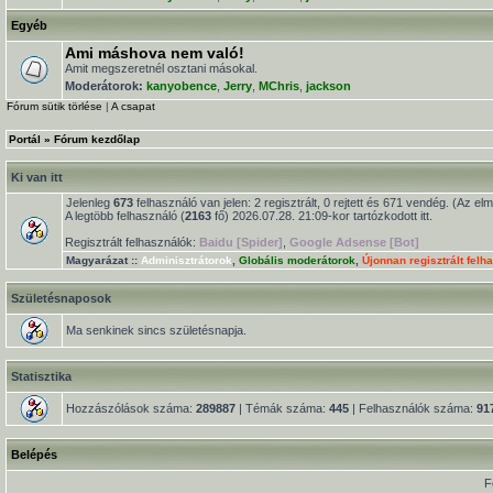
Egyéb
Ami máshova nem való!
Amit megszeretnél osztani másokal.
Moderátorok:
kanyobence
,
Jerry
,
MChris
,
jackson
Fórum sütik törlése
|
A csapat
Portál
»
Fórum kezdőlap
Ki van itt
Jelenleg
673
felhasználó van jelen: 2 regisztrált, 0 rejtett és 671 vendég. (Az el
A legtöbb felhasználó (
2163
fő) 2026.07.28. 21:09-kor tartózkodott itt.
Regisztrált felhasználók:
Baidu [Spider]
,
Google Adsense [Bot]
Magyarázat ::
Adminisztrátorok
,
Globális moderátorok
,
Újonnan regisztrált felh
Születésnaposok
Ma senkinek sincs születésnapja.
Statisztika
Hozzászólások száma:
289887
| Témák száma:
445
| Felhasználók száma:
91
Belépés
F