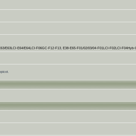
E63/E63LCI-E64/E64LCI-F06GC-F12-F13
,
E38-E65-F01/02/03/04-F01LCI-F02LCI-F04Hyb
opicot.