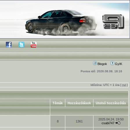
Blogok
GyIK
Pontos idő: 2026.08.08. 18:16
Időzóna: UTC + 1 óra [
nyi
]
Témák
Hozzászólások
Utolsó hozzászólás
2025.04.24. 19:50
8
1361
csabi747