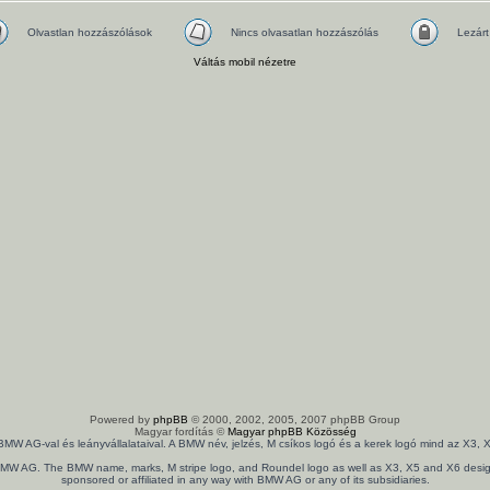
Olvastlan hozzászólások
Nincs olvasatlan hozzászólás
Lezárt
Váltás mobil nézetre
Powered by
phpBB
© 2000, 2002, 2005, 2007 phpBB Group
Magyar fordítás ©
Magyar phpBB Közösség
 BMW AG-val és leányvállalataival. A BMW név, jelzés, M csíkos logó és a kerek logó mind az X
th BMW AG. The BMW name, marks, M stripe logo, and Roundel logo as well as X3, X5 and X6 design
sponsored or affiliated in any way with BMW AG or any of its subsidiaries.