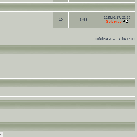
2025.01.17. 22:13
10
3453
Goldenco
Időzóna: UTC + 1 óra [
nyi
]