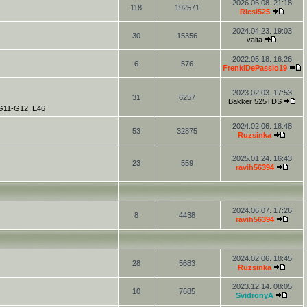
2026.06.08. 21:18
118
192571
Ricsi525
2024.04.23. 19:03
30
15356
valta
2022.05.18. 16:26
6
576
FrenkiDePassio19
2023.02.03. 17:53
31
6257
Bakker 525TDS
-G11-G12
,
E46
2024.02.06. 18:48
53
32875
Ruzsinka
2025.01.24. 16:43
23
559
ravih56394
2024.06.07. 17:26
8
4438
ravih56394
2024.02.06. 18:45
28
5683
Ruzsinka
2023.12.14. 08:05
10
7685
SvidronyA