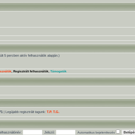
múlt 5 percben aktív felhasználók alapján.)
asználók
,
Regisztrált felhasználók
,
Támogatók
71
| Legújabb regisztrált tagunk:
T.P. T.G.
elhasználónév:
Jelszó:
Automatikus bejelentkezés