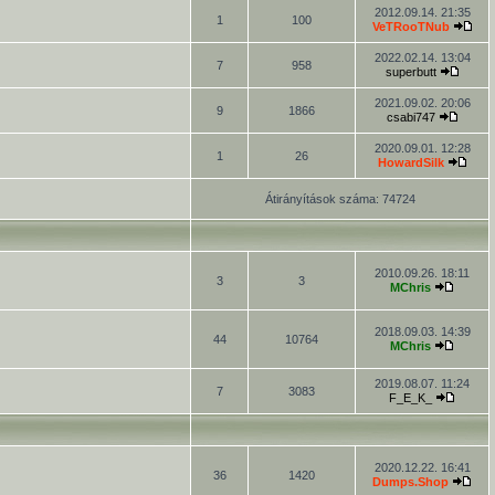
2012.09.14. 21:35
1
100
VeTRooTNub
2022.02.14. 13:04
7
958
superbutt
2021.09.02. 20:06
9
1866
csabi747
2020.09.01. 12:28
1
26
HowardSilk
Átirányítások száma: 74724
2010.09.26. 18:11
3
3
MChris
2018.09.03. 14:39
44
10764
MChris
2019.08.07. 11:24
7
3083
F_E_K_
2020.12.22. 16:41
36
1420
Dumps.Shop