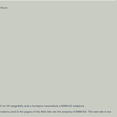
 fórum
3, X5 és X6 megjelölés amit a honlapon használunk a BMW AG tulajdona.
ations used in the pages of this Web Site are the property of BMW AG. This web site is not