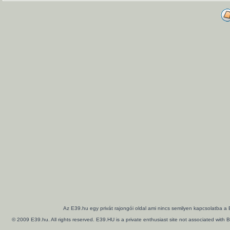
Az E39.hu egy privát rajongói oldal ami nincs semilyen kapcsolatba a
© 2009 E39.hu. All rights reserved. E39.HU is a private enthusiast site not associated wi