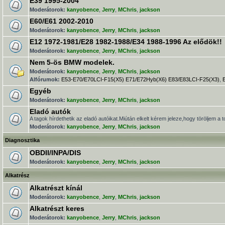
E39 1995-2004
Moderátorok:
kanyobence
,
Jerry
,
MChris
,
jackson
E60/E61 2002-2010
Moderátorok:
kanyobence
,
Jerry
,
MChris
,
jackson
E12 1972-1981/E28 1982-1988/E34 1988-1996 Az elődök!!
Moderátorok:
kanyobence
,
Jerry
,
MChris
,
jackson
Nem 5-ös BMW modelek.
Moderátorok:
kanyobence
,
Jerry
,
MChris
,
jackson
Alfórumok:
E53-E70/E70LCI-F15(X5) E71/E72Hyb(X6) E83/E83LCI-F25(X3)
,
Egyéb
Moderátorok:
kanyobence
,
Jerry
,
MChris
,
jackson
Eladó autók
A tagok hírdethetik az eladó autóikat.Miútán elkelt kérem jeleze,hogy töröljem a t
Moderátorok:
kanyobence
,
Jerry
,
MChris
,
jackson
Diagnosztika
OBDII/INPA/DIS
Moderátorok:
kanyobence
,
Jerry
,
MChris
,
jackson
Alkatrész
Alkatrészt kínál
Moderátorok:
kanyobence
,
Jerry
,
MChris
,
jackson
Alkatrészt keres
Moderátorok:
kanyobence
,
Jerry
,
MChris
,
jackson