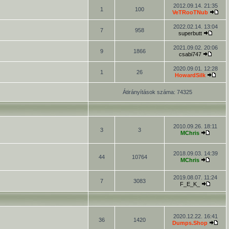
2012.09.14. 21:35
1
100
VeTRooTNub
2022.02.14. 13:04
7
958
superbutt
2021.09.02. 20:06
9
1866
csabi747
2020.09.01. 12:28
1
26
HowardSilk
Átirányítások száma: 74325
2010.09.26. 18:11
3
3
MChris
2018.09.03. 14:39
44
10764
MChris
2019.08.07. 11:24
7
3083
F_E_K_
2020.12.22. 16:41
36
1420
Dumps.Shop