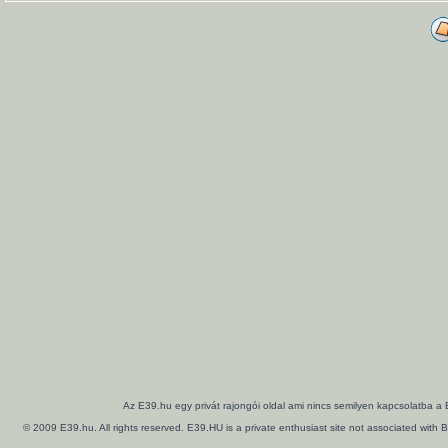
Az E39.hu egy privát rajongói oldal ami nincs semilyen kapcsolatba a
© 2009 E39.hu. All rights reserved. E39.HU is a private enthusiast site not associated wi