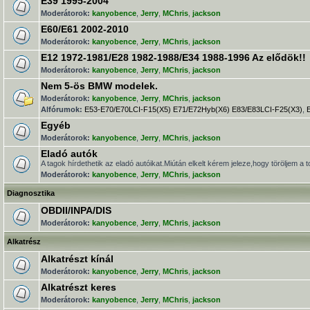
E39 1995-2004
Moderátorok:
kanyobence
,
Jerry
,
MChris
,
jackson
E60/E61 2002-2010
Moderátorok:
kanyobence
,
Jerry
,
MChris
,
jackson
E12 1972-1981/E28 1982-1988/E34 1988-1996 Az elődök!!
Moderátorok:
kanyobence
,
Jerry
,
MChris
,
jackson
Nem 5-ös BMW modelek.
Moderátorok:
kanyobence
,
Jerry
,
MChris
,
jackson
Alfórumok:
E53-E70/E70LCI-F15(X5) E71/E72Hyb(X6) E83/E83LCI-F25(X3)
,
Egyéb
Moderátorok:
kanyobence
,
Jerry
,
MChris
,
jackson
Eladó autók
A tagok hírdethetik az eladó autóikat.Miútán elkelt kérem jeleze,hogy töröljem a t
Moderátorok:
kanyobence
,
Jerry
,
MChris
,
jackson
Diagnosztika
OBDII/INPA/DIS
Moderátorok:
kanyobence
,
Jerry
,
MChris
,
jackson
Alkatrész
Alkatrészt kínál
Moderátorok:
kanyobence
,
Jerry
,
MChris
,
jackson
Alkatrészt keres
Moderátorok:
kanyobence
,
Jerry
,
MChris
,
jackson