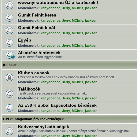
www.nyirautotrade.hu ÚJ alkatrészek !
Moderátorok:
kanyobence
,
Jerry
,
MChris
,
jackson
Gumit Felnit keres
Moderátorok:
kanyobence
,
Jerry
,
MChris
,
jackson
Gumit Felnit kinál
Moderátorok:
kanyobence
,
Jerry
,
MChris
,
jackson
Egyéb
Moderátorok:
kanyobence
,
Jerry
,
MChris
,
jackson
Alkatrész hirdetések
Ad fel hirdetésed ingyenesen!!
Klubélet
Klubos cuccok
Ezekben a topikokban csak infók vannak hozzászólni nem lehet!
Moderátorok:
kanyobence
,
Jerry
,
MChris
,
jackson
Találkozók
Találkozók szervezésével kapcsolatos témák.
Moderátorok:
kanyobence
,
Jerry
,
MChris
,
jackson
Az E39 Klubbal kapcsolatos kérdések
Moderátorok:
kanyobence
,
Jerry
,
MChris
,
jackson
E39 klubtagoknak járó kedvezmények
Kedvezményt adó cégek
Azok a cégek találhatóak itt akik kedvezményt biztosítanak a klub tagjainak.
Moderátorok:
kanyobence
,
Jerry
,
MChris
,
jackson