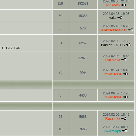
2026.06.08. 21:18
118
192571
Ricsi525
2024.04.23. 19:03
30
15356
valta
2022.05.18. 16:26
6
576
FrenkiDePassio19
2023.02.03. 17:53
31
6257
Bakker 525TDS
-G11-G12
,
E46
2024.02.06. 18:48
53
32875
Ruzsinka
2025.01.24. 16:43
23
559
ravih56394
2024.06.07. 17:26
8
4438
ravih56394
2024.02.06. 18:45
28
5683
Ruzsinka
2023.12.14. 08:05
10
7685
SvidronyA