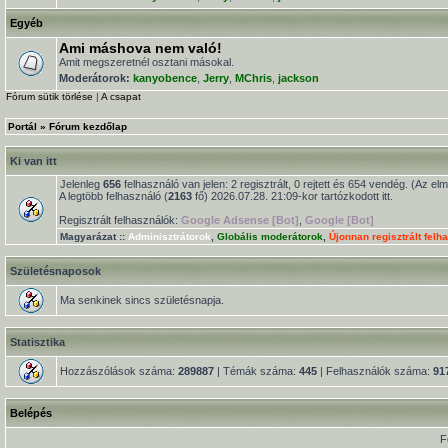
Egyéb
Ami máshova nem való!
Amit megszeretnél osztani másokal.
Moderátorok:
kanyobence
,
Jerry
,
MChris
,
jackson
Fórum sütik törlése
|
A csapat
Portál
»
Fórum kezdőlap
Ki van itt
Jelenleg
656
felhasználó van jelen: 2 regisztrált, 0 rejtett és 654 vendég. (Az el
A legtöbb felhasználó (
2163
fő) 2026.07.28. 21:09-kor tartózkodott itt.
Regisztrált felhasználók:
Google Adsense [Bot]
,
Google [Bot]
Magyarázat ::
Adminisztrátorok
,
Globális moderátorok
,
Újonnan regisztrált felh
Születésnaposok
Ma senkinek sincs születésnapja.
Statisztika
Hozzászólások száma:
289887
| Témák száma:
445
| Felhasználók száma:
91
Belépés
F