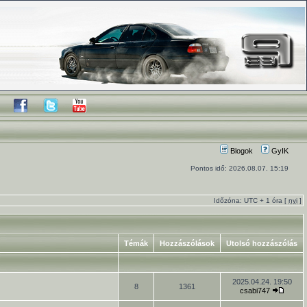
Blogok
GyIK
Pontos idő: 2026.08.07. 15:19
Időzóna: UTC + 1 óra [
nyi
]
Témák
Hozzászólások
Utolsó hozzászólás
2025.04.24. 19:50
8
1361
csabi747