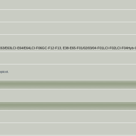
E63/E63LCI-E64/E64LCI-F06GC-F12-F13
,
E38-E65-F01/02/03/04-F01LCI-F02LCI-F04Hyb
opicot.