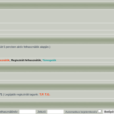
múlt 5 percben aktív felhasználók alapján.)
asználók
,
Regisztrált felhasználók
,
Támogatók
71
| Legújabb regisztrált tagunk:
T.P. T.G.
elhasználónév:
Jelszó:
Automatikus bejelentkezés