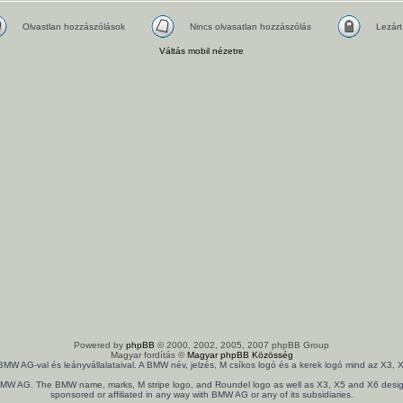
Olvastlan hozzászólások
Nincs olvasatlan hozzászólás
Lezárt
Váltás mobil nézetre
Powered by
phpBB
© 2000, 2002, 2005, 2007 phpBB Group
Magyar fordítás ©
Magyar phpBB Közösség
 BMW AG-val és leányvállalataival. A BMW név, jelzés, M csíkos logó és a kerek logó mind az X
th BMW AG. The BMW name, marks, M stripe logo, and Roundel logo as well as X3, X5 and X6 design
sponsored or affiliated in any way with BMW AG or any of its subsidiaries.