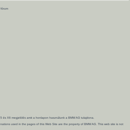
 fórum
3, X5 és X6 megjelölés amit a honlapon használunk a BMW AG tulajdona.
ations used in the pages of this Web Site are the property of BMW AG. This web site is not