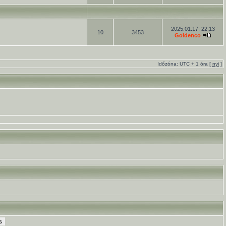
2025.01.17. 22:13
10
3453
Goldenco
Időzóna: UTC + 1 óra [
nyi
]