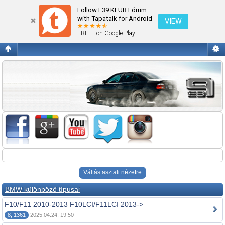
Fórum kezdőlap megtekintése
Follow E39 KLUB Fórum
with Tapatalk for Android
VIEW
FREE - on Google Play
Váltás asztali nézetre
BMW különböző típusai
F10/F11 2010-2013 F10LCI/F11LCI 2013->
8, 1361
2025.04.24. 19:50