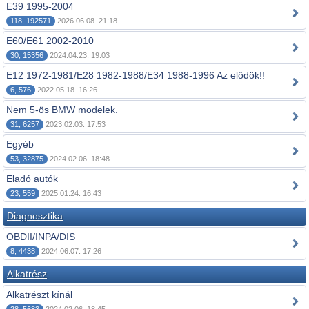
E39 1995-2004
118, 192571
2026.06.08. 21:18
E60/E61 2002-2010
30, 15356
2024.04.23. 19:03
E12 1972-1981/E28 1982-1988/E34 1988-1996 Az elődök!!
6, 576
2022.05.18. 16:26
Nem 5-ös BMW modelek.
31, 6257
2023.02.03. 17:53
Egyéb
53, 32875
2024.02.06. 18:48
Eladó autók
23, 559
2025.01.24. 16:43
Diagnosztika
OBDII/INPA/DIS
8, 4438
2024.06.07. 17:26
Alkatrész
Alkatrészt kínál