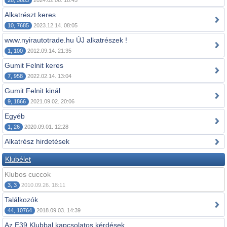
28, 5683
2024.02.06. 18:45
Alkatrészt keres
10, 7685
2023.12.14. 08:05
www.nyirautotrade.hu ÚJ alkatrészek !
1, 100
2012.09.14. 21:35
Gumit Felnit keres
7, 958
2022.02.14. 13:04
Gumit Felnit kinál
9, 1866
2021.09.02. 20:06
Egyéb
1, 26
2020.09.01. 12:28
Alkatrész hirdetések
Klubélet
Klubos cuccok
3, 3
2010.09.26. 18:11
Találkozók
44, 10764
2018.09.03. 14:39
Az E39 Klubbal kapcsolatos kérdések