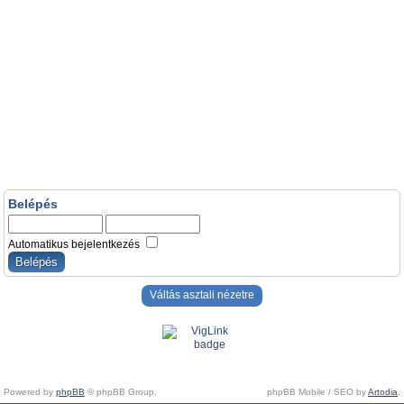
Belépés
Automatikus bejelentkezés
Váltás asztali nézetre
Powered by
phpBB
© phpBB Group.
phpBB Mobile / SEO by
Artodia
.