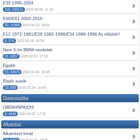
E39 1995-2004
118, 192571
2026.06.08. 21:18
E60/E61 2002-2010
30, 15356
2024.04.23. 19:03
E12 1972-1981/E28 1982-1988/E34 1988-1996 Az elődök!!
6, 576
2022.05.18. 16:26
Nem 5-ös BMW modelek.
31, 6257
2023.02.03. 17:53
Egyéb
53, 32875
2024.02.06. 18:48
Eladó autók
23, 559
2025.01.24. 16:43
Diagnosztika
OBDII/INPA/DIS
8, 4438
2024.06.07. 17:26
Alkatrész
Alkatrészt kínál