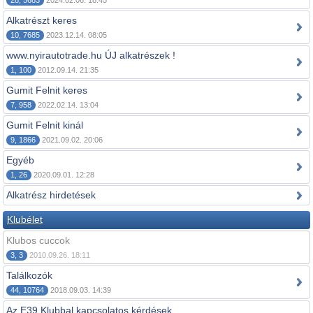
28, 5683
2024.02.06. 18:45
Alkatrészt keres
10, 7685
2023.12.14. 08:05
www.nyirautotrade.hu ÚJ alkatrészek !
1, 100
2012.09.14. 21:35
Gumit Felnit keres
7, 958
2022.02.14. 13:04
Gumit Felnit kinál
9, 1866
2021.09.02. 20:06
Egyéb
1, 26
2020.09.01. 12:28
Alkatrész hirdetések
Klubélet
Klubos cuccok
3, 3
2010.09.26. 18:11
Találkozók
44, 10764
2018.09.03. 14:39
Az E39 Klubbal kapcsolatos kérdések