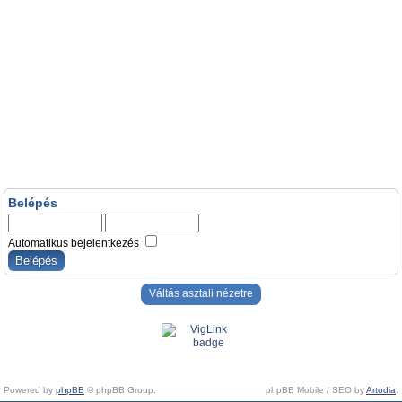
Belépés
Automatikus bejelentkezés
Váltás asztali nézetre
Powered by
phpBB
© phpBB Group.
phpBB Mobile / SEO by
Artodia
.