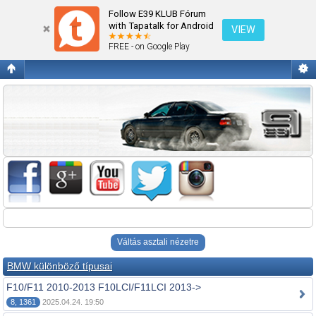
Fórum kezdőlap megtekintése
Follow E39 KLUB Fórum
with Tapatalk for Android
VIEW
FREE - on Google Play
Váltás asztali nézetre
BMW különböző típusai
F10/F11 2010-2013 F10LCI/F11LCI 2013->
8, 1361
2025.04.24. 19:50