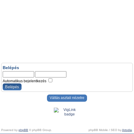
Belépés
Automatikus bejelentkezés
Váltás asztali nézetre
Powered by
phpBB
© phpBB Group.
phpBB Mobile / SEO by
Artodia
.