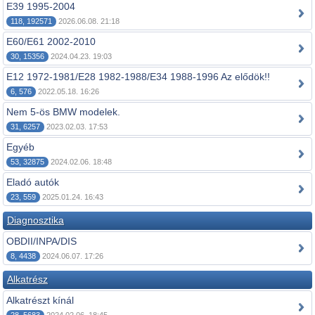
E39 1995-2004
118, 192571
2026.06.08. 21:18
E60/E61 2002-2010
30, 15356
2024.04.23. 19:03
E12 1972-1981/E28 1982-1988/E34 1988-1996 Az elődök!!
6, 576
2022.05.18. 16:26
Nem 5-ös BMW modelek.
31, 6257
2023.02.03. 17:53
Egyéb
53, 32875
2024.02.06. 18:48
Eladó autók
23, 559
2025.01.24. 16:43
Diagnosztika
OBDII/INPA/DIS
8, 4438
2024.06.07. 17:26
Alkatrész
Alkatrészt kínál