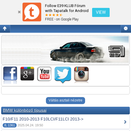
Fórum kezdőlap megtekintése
Follow E39 KLUB Fórum
with Tapatalk for Android
VIEW
FREE - on Google Play
Váltás asztali nézetre
BMW különböző típusai
F10/F11 2010-2013 F10LCI/F11LCI 2013->
8, 1361
2025.04.24. 19:50