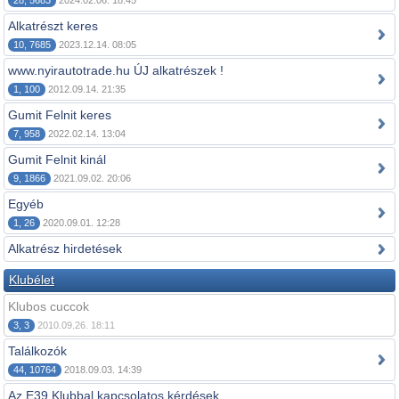
28, 5683
2024.02.06. 18:45
Alkatrészt keres
10, 7685
2023.12.14. 08:05
www.nyirautotrade.hu ÚJ alkatrészek !
1, 100
2012.09.14. 21:35
Gumit Felnit keres
7, 958
2022.02.14. 13:04
Gumit Felnit kinál
9, 1866
2021.09.02. 20:06
Egyéb
1, 26
2020.09.01. 12:28
Alkatrész hirdetések
Klubélet
Klubos cuccok
3, 3
2010.09.26. 18:11
Találkozók
44, 10764
2018.09.03. 14:39
Az E39 Klubbal kapcsolatos kérdések