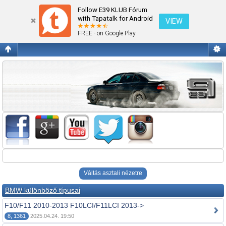
Fórum kezdőlap megtekintése
Follow E39 KLUB Fórum
with Tapatalk for Android
VIEW
FREE - on Google Play
Váltás asztali nézetre
BMW különböző típusai
F10/F11 2010-2013 F10LCI/F11LCI 2013->
8, 1361
2025.04.24. 19:50