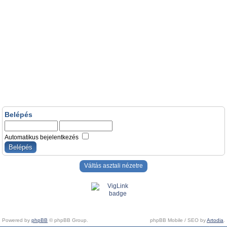
Belépés
Automatikus bejelentkezés
Váltás asztali nézetre
Powered by
phpBB
© phpBB Group.
phpBB Mobile / SEO by
Artodia
.