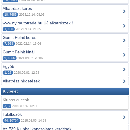
28, 5683
2024.02.06. 18:45
Alkatrészt keres
10, 7685
2023.12.14. 08:05
www.nyirautotrade.hu ÚJ alkatrészek !
1, 100
2012.09.14. 21:35
Gumit Felnit keres
7, 958
2022.02.14. 13:04
Gumit Felnit kinál
9, 1866
2021.09.02. 20:06
Egyéb
1, 26
2020.09.01. 12:28
Alkatrész hirdetések
Klubélet
Klubos cuccok
3, 3
2010.09.26. 18:11
Találkozók
44, 10764
2018.09.03. 14:39
Az E39 Klubbal kapcsolatos kérdések