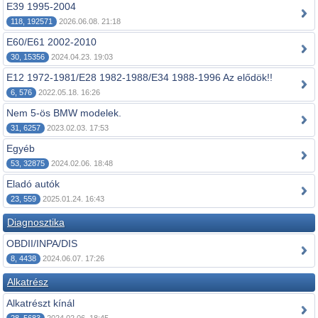
E39 1995-2004
118, 192571
2026.06.08. 21:18
E60/E61 2002-2010
30, 15356
2024.04.23. 19:03
E12 1972-1981/E28 1982-1988/E34 1988-1996 Az elődök!!
6, 576
2022.05.18. 16:26
Nem 5-ös BMW modelek.
31, 6257
2023.02.03. 17:53
Egyéb
53, 32875
2024.02.06. 18:48
Eladó autók
23, 559
2025.01.24. 16:43
Diagnosztika
OBDII/INPA/DIS
8, 4438
2024.06.07. 17:26
Alkatrész
Alkatrészt kínál