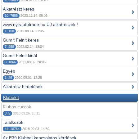
28, 5683
2024.02.06. 18:45
Alkatrészt keres
10, 7685
2023.12.14. 08:05
www.nyirautotrade.hu ÚJ alkatrészek !
1, 100
2012.09.14. 21:35
Gumit Felnit keres
7, 958
2022.02.14. 13:04
Gumit Felnit kinál
9, 1866
2021.09.02. 20:06
Egyéb
1, 26
2020.09.01. 12:28
Alkatrész hirdetések
Klubélet
Klubos cuccok
3, 3
2010.09.26. 18:11
Találkozók
44, 10764
2018.09.03. 14:39
Az E39 Klubbal kapcsolatos kérdések