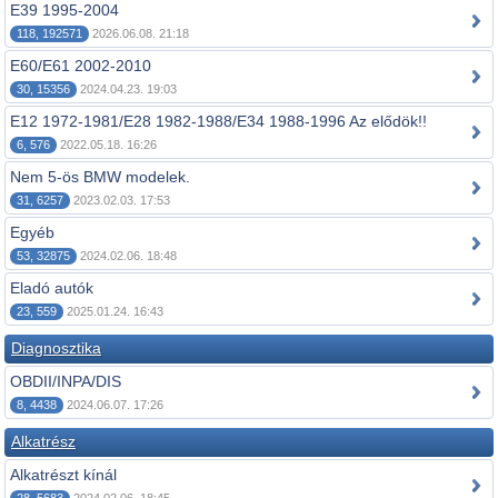
E39 1995-2004
118, 192571
2026.06.08. 21:18
E60/E61 2002-2010
30, 15356
2024.04.23. 19:03
E12 1972-1981/E28 1982-1988/E34 1988-1996 Az elődök!!
6, 576
2022.05.18. 16:26
Nem 5-ös BMW modelek.
31, 6257
2023.02.03. 17:53
Egyéb
53, 32875
2024.02.06. 18:48
Eladó autók
23, 559
2025.01.24. 16:43
Diagnosztika
OBDII/INPA/DIS
8, 4438
2024.06.07. 17:26
Alkatrész
Alkatrészt kínál