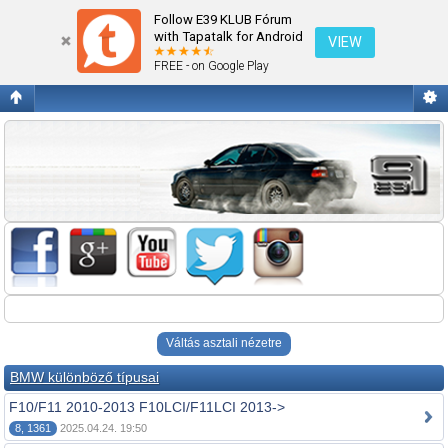
Fórum kezdőlap megtekintése
Follow E39 KLUB Fórum
with Tapatalk for Android
VIEW
FREE - on Google Play
Váltás asztali nézetre
BMW különböző típusai
F10/F11 2010-2013 F10LCI/F11LCI 2013->
8, 1361
2025.04.24. 19:50