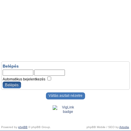
Belépés
Automatikus bejelentkezés
Váltás asztali nézetre
Powered by
phpBB
© phpBB Group.
phpBB Mobile / SEO by
Artodia
.