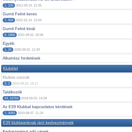
1, 100
2012.09.14. 21:35
Gumit Felnit keres
7, 958
2022.02.14. 13:04
Gumit Felnit kinál
9, 1866
2021.09.02. 20:06
Egyéb
1, 26
2020.09.01. 12:28
Alkatrész hirdetések
Klubélet
Klubos cuccok
3, 3
2010.09.26. 18:11
Találkozók
44, 10764
2018.09.03. 14:39
Az E39 Klubbal kapcsolatos kérdések
7, 3083
2019.08.07. 11:24
E39 klubtagoknak járó kedvezmények
Kedvezményt adó cégek