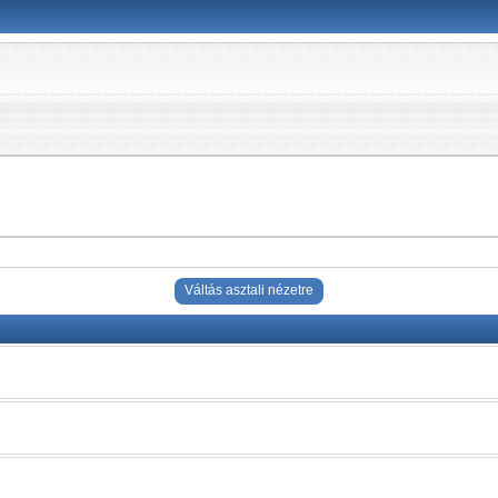
Váltás asztali nézetre