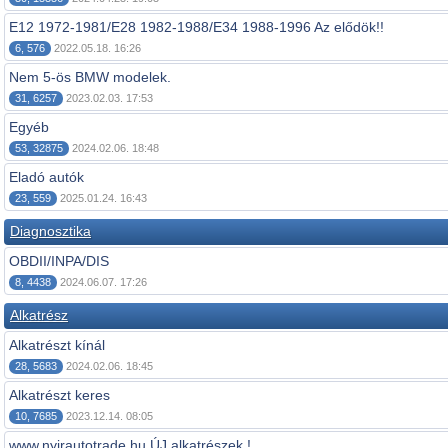
E12 1972-1981/E28 1982-1988/E34 1988-1996 Az elődök!!
6, 576
2022.05.18. 16:26
Nem 5-ös BMW modelek.
31, 6257
2023.02.03. 17:53
Egyéb
53, 32875
2024.02.06. 18:48
Eladó autók
23, 559
2025.01.24. 16:43
Diagnosztika
OBDII/INPA/DIS
8, 4438
2024.06.07. 17:26
Alkatrész
Alkatrészt kínál
28, 5683
2024.02.06. 18:45
Alkatrészt keres
10, 7685
2023.12.14. 08:05
www.nyirautotrade.hu ÚJ alkatrészek !