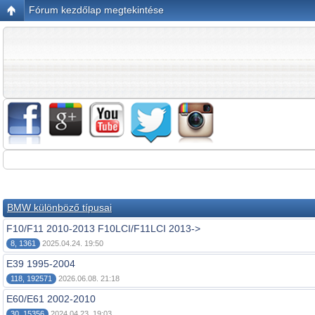
Fórum kezdőlap megtekintése
BMW különböző típusai
F10/F11 2010-2013 F10LCI/F11LCI 2013->
8, 1361
2025.04.24. 19:50
E39 1995-2004
118, 192571
2026.06.08. 21:18
E60/E61 2002-2010
30, 15356
2024.04.23. 19:03