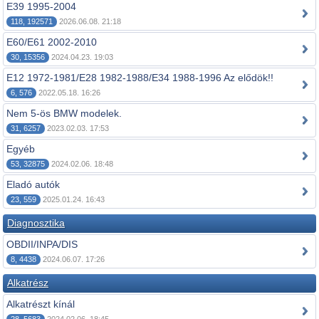
E39 1995-2004
118, 192571
2026.06.08. 21:18
E60/E61 2002-2010
30, 15356
2024.04.23. 19:03
E12 1972-1981/E28 1982-1988/E34 1988-1996 Az elődök!!
6, 576
2022.05.18. 16:26
Nem 5-ös BMW modelek.
31, 6257
2023.02.03. 17:53
Egyéb
53, 32875
2024.02.06. 18:48
Eladó autók
23, 559
2025.01.24. 16:43
Diagnosztika
OBDII/INPA/DIS
8, 4438
2024.06.07. 17:26
Alkatrész
Alkatrészt kínál