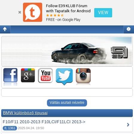
Fórum kezdőlap megtekintése
Follow E39 KLUB Fórum
with Tapatalk for Android
VIEW
FREE - on Google Play
Váltás asztali nézetre
BMW különböző típusai
F10/F11 2010-2013 F10LCI/F11LCI 2013->
8, 1361
2025.04.24. 19:50