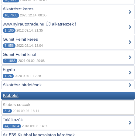
28, 5683
2024.02.06. 18:45
Alkatrészt keres
10, 7685
2023.12.14. 08:05
www.nyirautotrade.hu ÚJ alkatrészek !
1, 100
2012.09.14. 21:35
Gumit Felnit keres
7, 958
2022.02.14. 13:04
Gumit Felnit kinál
9, 1866
2021.09.02. 20:06
Egyéb
1, 26
2020.09.01. 12:28
Alkatrész hirdetések
Klubélet
Klubos cuccok
3, 3
2010.09.26. 18:11
Találkozók
44, 10764
2018.09.03. 14:39
Az E39 Klubbal kapcsolatos kérdések