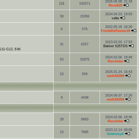
2026.06.08. 21:18
118
192571
Ricsi525
2024.04.23. 19:03
30
15356
valta
2022.05.18. 16:26
6
576
FrenkiDePassio19
2023.02.03. 17:53
31
6257
Bakker 525TDS
-G11-G12
,
E46
2024.02.06. 18:48
53
32875
Ruzsinka
2025.01.24. 16:43
23
559
ravih56394
2024.06.07. 17:26
8
4438
ravih56394
2024.02.06. 18:45
28
5683
Ruzsinka
2023.12.14. 08:05
10
7685
SvidronyA