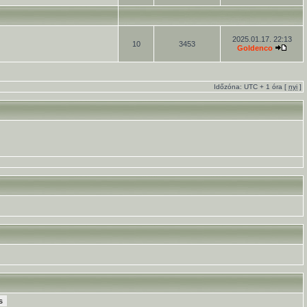
2025.01.17. 22:13
10
3453
Goldenco
Időzóna: UTC + 1 óra [
nyi
]