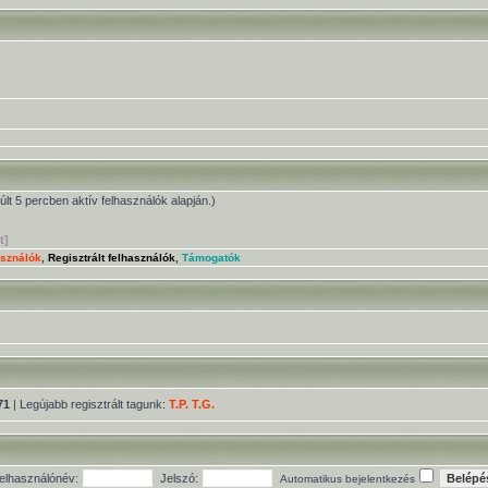
múlt 5 percben aktív felhasználók alapján.)
t]
asználók
,
Regisztrált felhasználók
,
Támogatók
71
| Legújabb regisztrált tagunk:
T.P. T.G.
elhasználónév:
Jelszó:
Automatikus bejelentkezés