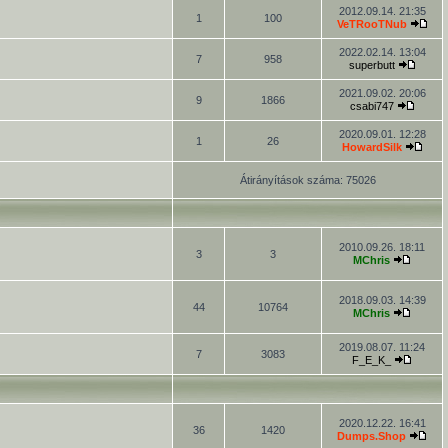
2012.09.14. 21:35
1
100
VeTRooTNub
2022.02.14. 13:04
7
958
superbutt
2021.09.02. 20:06
9
1866
csabi747
2020.09.01. 12:28
1
26
HowardSilk
Átirányítások száma: 75026
2010.09.26. 18:11
3
3
MChris
2018.09.03. 14:39
44
10764
MChris
2019.08.07. 11:24
7
3083
F_E_K_
2020.12.22. 16:41
36
1420
Dumps.Shop