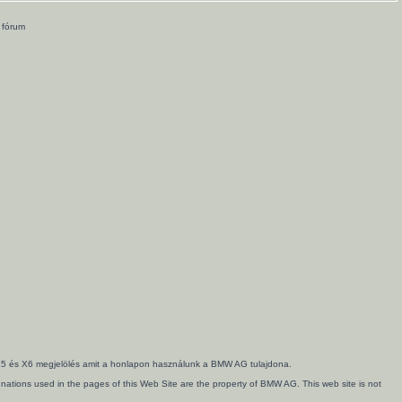
 fórum
3, X5 és X6 megjelölés amit a honlapon használunk a BMW AG tulajdona.
ations used in the pages of this Web Site are the property of BMW AG. This web site is not