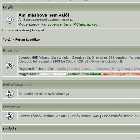
Egyéb
Ami máshova nem való!
Amit megszeretnél osztani másokal.
Moderátorok:
kanyobence
,
Jerry
,
MChris
,
jackson
Fórum sütik törlése
|
A csapat
Portál
»
Fórum kezdőlap
Ki van itt
Jelenleg
665
felhasználó van jelen: 3 regisztrált, 0 rejtett és 662 vendég. (Az el
A legtöbb felhasználó (
2163
fő) 2026.07.28. 21:09-kor tartózkodott itt.
Regisztrált felhasználók:
Baidu [Spider]
,
Google Adsense [Bot]
,
Google [Bo
Magyarázat ::
Adminisztrátorok
,
Globális moderátorok
,
Újonnan regisztrált felh
Születésnaposok
Ma senkinek sincs születésnapja.
Statisztika
Hozzászólások száma:
289887
| Témák száma:
445
| Felhasználók száma:
91
Belépés
F