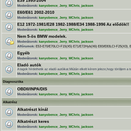
E39 1995-2004
Moderátorok:
kanyobence
,
Jerry
,
MChris
,
jackson
E60/E61 2002-2010
Moderátorok:
kanyobence
,
Jerry
,
MChris
,
jackson
E12 1972-1981/E28 1982-1988/E34 1988-1996 Az elődök!!
Moderátorok:
kanyobence
,
Jerry
,
MChris
,
jackson
Nem 5-ös BMW modelek.
Moderátorok:
kanyobence
,
Jerry
,
MChris
,
jackson
Alfórumok:
E53-E70/E70LCI-F15(X5) E71/E72Hyb(X6) E83/E83LCI-F25(X3)
,
Egyéb
Moderátorok:
kanyobence
,
Jerry
,
MChris
,
jackson
Eladó autók
A tagok hírdethetik az eladó autóikat.Miútán elkelt kérem jeleze,hogy töröljem a t
Moderátorok:
kanyobence
,
Jerry
,
MChris
,
jackson
Diagnosztika
OBDII/INPA/DIS
Moderátorok:
kanyobence
,
Jerry
,
MChris
,
jackson
Alkatrész
Alkatrészt kínál
Moderátorok:
kanyobence
,
Jerry
,
MChris
,
jackson
Alkatrészt keres
Moderátorok:
kanyobence
,
Jerry
,
MChris
,
jackson