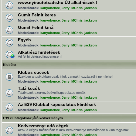
www.nyirautotrade.hu ÚJ alkatrészek !
Moderátorok:
kanyobence
,
Jerry
,
MChris
,
jackson
Gumit Felnit keres
Moderátorok:
kanyobence
,
Jerry
,
MChris
,
jackson
Gumit Felnit kinál
Moderátorok:
kanyobence
,
Jerry
,
MChris
,
jackson
Egyéb
Moderátorok:
kanyobence
,
Jerry
,
MChris
,
jackson
Alkatrész hirdetések
Ad fel hirdetésed ingyenesen!!
Klubélet
Klubos cuccok
Ezekben a topikokban csak infók vannak hozzászólni nem lehet!
Moderátorok:
kanyobence
,
Jerry
,
MChris
,
jackson
Találkozók
Találkozók szervezésével kapcsolatos témák.
Moderátorok:
kanyobence
,
Jerry
,
MChris
,
jackson
Az E39 Klubbal kapcsolatos kérdések
Moderátorok:
kanyobence
,
Jerry
,
MChris
,
jackson
E39 klubtagoknak járó kedvezmények
Kedvezményt adó cégek
Azok a cégek találhatóak itt akik kedvezményt biztosítanak a klub tagjainak.
Moderátorok:
kanyobence
,
Jerry
,
MChris
,
jackson