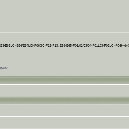
E63/E63LCI-E64/E64LCI-F06GC-F12-F13
,
E38-E65-F01/02/03/04-F01LCI-F02LCI-F04Hyb
opicot.