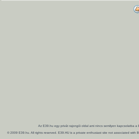
Az E39.hu egy privát rajongói oldal ami nincs semilyen kapcsolatba a
© 2009 E39.hu. All rights reserved. E39.HU is a private enthusiast site not associated wi