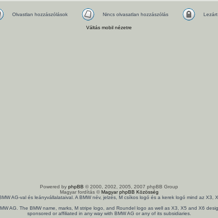
Olvastlan hozzászólások
Nincs olvasatlan hozzászólás
Lezárt
Váltás mobil nézetre
Powered by
phpBB
© 2000, 2002, 2005, 2007 phpBB Group
Magyar fordítás ©
Magyar phpBB Közösség
 BMW AG-val és leányvállalataival. A BMW név, jelzés, M csíkos logó és a kerek logó mind az X
th BMW AG. The BMW name, marks, M stripe logo, and Roundel logo as well as X3, X5 and X6 design
sponsored or affiliated in any way with BMW AG or any of its subsidiaries.