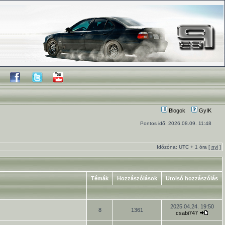
Blogok
GyIK
Pontos idő: 2026.08.09. 11:48
Időzóna: UTC + 1 óra [
nyi
]
Témák
Hozzászólások
Utolsó hozzászólás
2025.04.24. 19:50
8
1361
csabi747