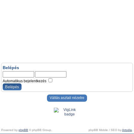
Belépés
Automatikus bejelentkezés
Váltás asztali nézetre
Powered by
phpBB
© phpBB Group.
phpBB Mobile / SEO by
Artodia
.