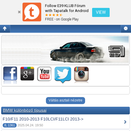
Fórum kezdőlap megtekintése
Follow E39 KLUB Fórum
with Tapatalk for Android
VIEW
FREE - on Google Play
Váltás asztali nézetre
BMW különböző típusai
F10/F11 2010-2013 F10LCI/F11LCI 2013->
8, 1361
2025.04.24. 19:50