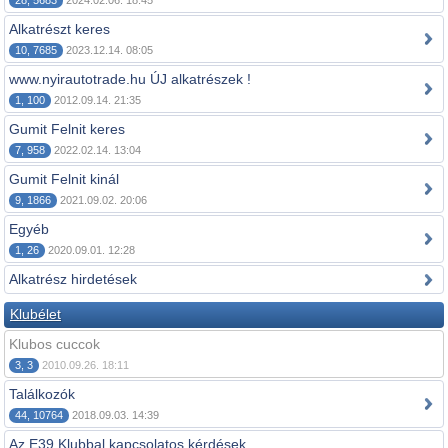
28, 5683
2024.02.06. 18:45
Alkatrészt keres
10, 7685
2023.12.14. 08:05
www.nyirautotrade.hu ÚJ alkatrészek !
1, 100
2012.09.14. 21:35
Gumit Felnit keres
7, 958
2022.02.14. 13:04
Gumit Felnit kinál
9, 1866
2021.09.02. 20:06
Egyéb
1, 26
2020.09.01. 12:28
Alkatrész hirdetések
Klubélet
Klubos cuccok
3, 3
2010.09.26. 18:11
Találkozók
44, 10764
2018.09.03. 14:39
Az E39 Klubbal kapcsolatos kérdések