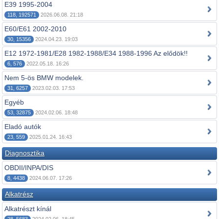
E39 1995-2004
118, 192571
2026.06.08. 21:18
E60/E61 2002-2010
30, 15356
2024.04.23. 19:03
E12 1972-1981/E28 1982-1988/E34 1988-1996 Az elődök!!
6, 576
2022.05.18. 16:26
Nem 5-ös BMW modelek.
31, 6257
2023.02.03. 17:53
Egyéb
53, 32875
2024.02.06. 18:48
Eladó autók
23, 559
2025.01.24. 16:43
Diagnosztika
OBDII/INPA/DIS
8, 4438
2024.06.07. 17:26
Alkatrész
Alkatrészt kínál