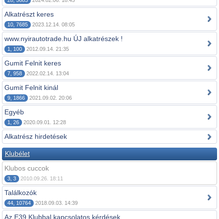
28, 5683
2024.02.06. 18:45
Alkatrészt keres
10, 7685
2023.12.14. 08:05
www.nyirautotrade.hu ÚJ alkatrészek !
1, 100
2012.09.14. 21:35
Gumit Felnit keres
7, 958
2022.02.14. 13:04
Gumit Felnit kinál
9, 1866
2021.09.02. 20:06
Egyéb
1, 26
2020.09.01. 12:28
Alkatrész hirdetések
Klubélet
Klubos cuccok
3, 3
2010.09.26. 18:11
Találkozók
44, 10764
2018.09.03. 14:39
Az E39 Klubbal kapcsolatos kérdések