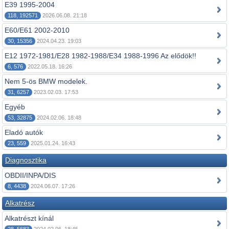
E39 1995-2004
118, 192571
2026.06.08. 21:18
E60/E61 2002-2010
30, 15356
2024.04.23. 19:03
E12 1972-1981/E28 1982-1988/E34 1988-1996 Az elődök!!
6, 576
2022.05.18. 16:26
Nem 5-ös BMW modelek.
31, 6257
2023.02.03. 17:53
Egyéb
53, 32875
2024.02.06. 18:48
Eladó autók
23, 559
2025.01.24. 16:43
Diagnosztika
OBDII/INPA/DIS
8, 4438
2024.06.07. 17:26
Alkatrész
Alkatrészt kínál