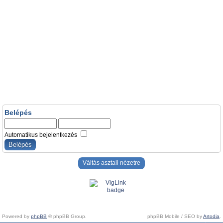
Belépés
Automatikus bejelentkezés
Váltás asztali nézetre
Powered by
phpBB
© phpBB Group.
phpBB Mobile / SEO by
Artodia
.