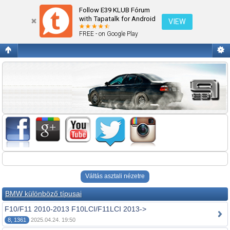
Fórum kezdőlap megtekintése
Follow E39 KLUB Fórum
with Tapatalk for Android
VIEW
FREE - on Google Play
Váltás asztali nézetre
BMW különböző típusai
F10/F11 2010-2013 F10LCI/F11LCI 2013->
8, 1361
2025.04.24. 19:50