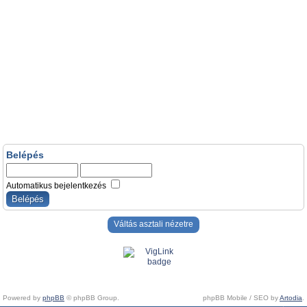
Belépés
Automatikus bejelentkezés
Váltás asztali nézetre
Powered by
phpBB
© phpBB Group.
phpBB Mobile / SEO by
Artodia
.