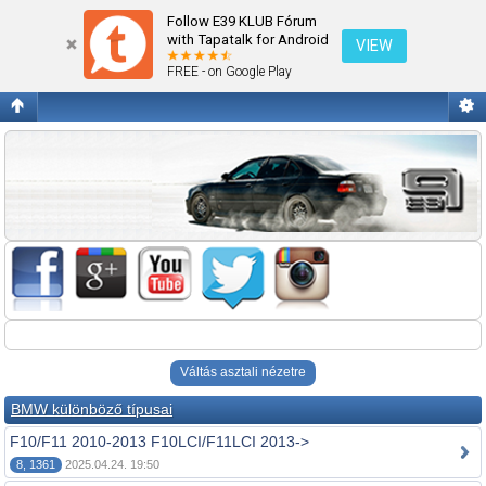
Fórum kezdőlap megtekintése
Follow E39 KLUB Fórum
with Tapatalk for Android
VIEW
FREE - on Google Play
Váltás asztali nézetre
BMW különböző típusai
F10/F11 2010-2013 F10LCI/F11LCI 2013->
8, 1361
2025.04.24. 19:50