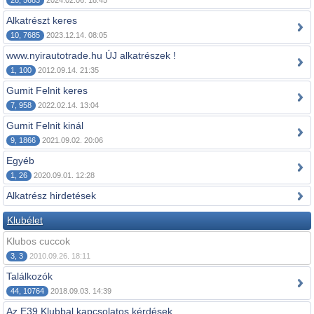
28, 5683
2024.02.06. 18:45
Alkatrészt keres
10, 7685
2023.12.14. 08:05
www.nyirautotrade.hu ÚJ alkatrészek !
1, 100
2012.09.14. 21:35
Gumit Felnit keres
7, 958
2022.02.14. 13:04
Gumit Felnit kinál
9, 1866
2021.09.02. 20:06
Egyéb
1, 26
2020.09.01. 12:28
Alkatrész hirdetések
Klubélet
Klubos cuccok
3, 3
2010.09.26. 18:11
Találkozók
44, 10764
2018.09.03. 14:39
Az E39 Klubbal kapcsolatos kérdések