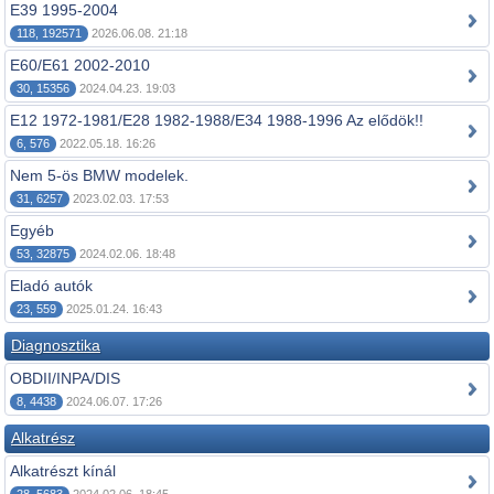
E39 1995-2004
118, 192571
2026.06.08. 21:18
E60/E61 2002-2010
30, 15356
2024.04.23. 19:03
E12 1972-1981/E28 1982-1988/E34 1988-1996 Az elődök!!
6, 576
2022.05.18. 16:26
Nem 5-ös BMW modelek.
31, 6257
2023.02.03. 17:53
Egyéb
53, 32875
2024.02.06. 18:48
Eladó autók
23, 559
2025.01.24. 16:43
Diagnosztika
OBDII/INPA/DIS
8, 4438
2024.06.07. 17:26
Alkatrész
Alkatrészt kínál