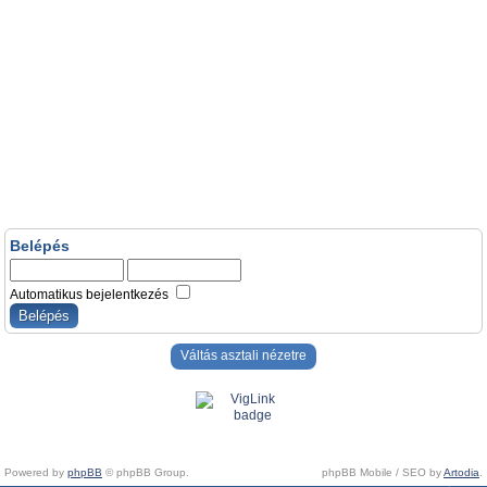
Belépés
Automatikus bejelentkezés
Váltás asztali nézetre
Powered by
phpBB
© phpBB Group.
phpBB Mobile / SEO by
Artodia
.