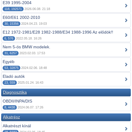
E39 1995-2004
118, 192571
2026.06.08. 21:18
E60/E61 2002-2010
30, 15356
2024.04.23. 19:03
E12 1972-1981/E28 1982-1988/E34 1988-1996 Az elődök!!
6, 576
2022.05.18. 16:26
Nem 5-ös BMW modelek.
31, 6257
2023.02.03. 17:53
Egyéb
53, 32875
2024.02.06. 18:48
Eladó autók
23, 559
2025.01.24. 16:43
Diagnosztika
OBDII/INPA/DIS
8, 4438
2024.06.07. 17:26
Alkatrész
Alkatrészt kínál