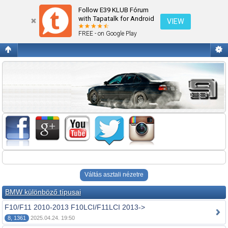
Fórum kezdőlap megtekintése
Follow E39 KLUB Fórum
with Tapatalk for Android
VIEW
FREE - on Google Play
Váltás asztali nézetre
BMW különböző típusai
F10/F11 2010-2013 F10LCI/F11LCI 2013->
8, 1361
2025.04.24. 19:50