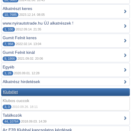
28, 5683
2024.02.06. 18:45
Alkatrészt keres
10, 7685
2023.12.14. 08:05
www.nyirautotrade.hu ÚJ alkatrészek !
1, 100
2012.09.14. 21:35
Gumit Felnit keres
7, 958
2022.02.14. 13:04
Gumit Felnit kinál
9, 1866
2021.09.02. 20:06
Egyéb
1, 26
2020.09.01. 12:28
Alkatrész hirdetések
Klubélet
Klubos cuccok
3, 3
2010.09.26. 18:11
Találkozók
44, 10764
2018.09.03. 14:39
Az E39 Klubbal kapcsolatos kérdések