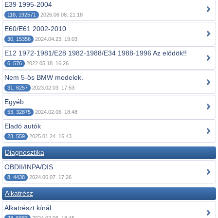
E39 1995-2004
118, 192571
2026.06.08. 21:18
E60/E61 2002-2010
30, 15356
2024.04.23. 19:03
E12 1972-1981/E28 1982-1988/E34 1988-1996 Az elődök!!
6, 576
2022.05.18. 16:26
Nem 5-ös BMW modelek.
31, 6257
2023.02.03. 17:53
Egyéb
53, 32875
2024.02.06. 18:48
Eladó autók
23, 559
2025.01.24. 16:43
Diagnosztika
OBDII/INPA/DIS
8, 4438
2024.06.07. 17:26
Alkatrész
Alkatrészt kínál