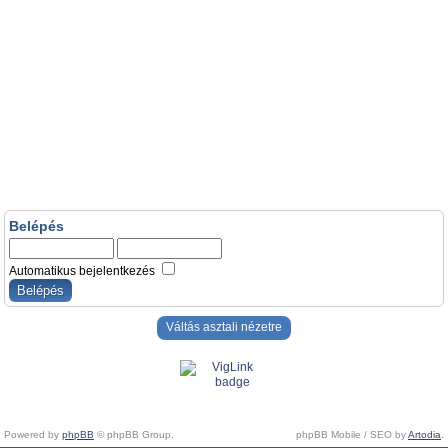
Belépés
Automatikus bejelentkezés
Váltás asztali nézetre
Powered by
phpBB
© phpBB Group.
phpBB Mobile / SEO by
Artodia
.