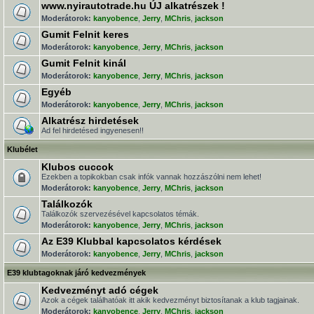
www.nyirautotrade.hu ÚJ alkatrészek !
Moderátorok:
kanyobence
,
Jerry
,
MChris
,
jackson
Gumit Felnit keres
Moderátorok:
kanyobence
,
Jerry
,
MChris
,
jackson
Gumit Felnit kinál
Moderátorok:
kanyobence
,
Jerry
,
MChris
,
jackson
Egyéb
Moderátorok:
kanyobence
,
Jerry
,
MChris
,
jackson
Alkatrész hirdetések
Ad fel hirdetésed ingyenesen!!
Klubélet
Klubos cuccok
Ezekben a topikokban csak infók vannak hozzászólni nem lehet!
Moderátorok:
kanyobence
,
Jerry
,
MChris
,
jackson
Találkozók
Találkozók szervezésével kapcsolatos témák.
Moderátorok:
kanyobence
,
Jerry
,
MChris
,
jackson
Az E39 Klubbal kapcsolatos kérdések
Moderátorok:
kanyobence
,
Jerry
,
MChris
,
jackson
E39 klubtagoknak járó kedvezmények
Kedvezményt adó cégek
Azok a cégek találhatóak itt akik kedvezményt biztosítanak a klub tagjainak.
Moderátorok:
kanyobence
,
Jerry
,
MChris
,
jackson