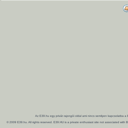
Az E39.hu egy privát rajongói oldal ami nincs semilyen kapcsolatba a
© 2009 E39.hu. All rights reserved. E39.HU is a private enthusiast site not associated wi