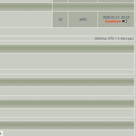
2025.01.17. 22:13
10
3453
Goldenco
Időzóna: UTC + 1 óra [
nyi
]