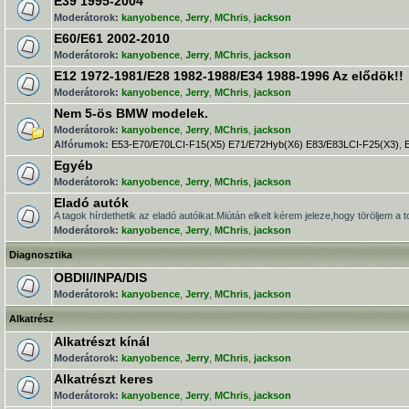
E39 1995-2004
Moderátorok:
kanyobence
,
Jerry
,
MChris
,
jackson
E60/E61 2002-2010
Moderátorok:
kanyobence
,
Jerry
,
MChris
,
jackson
E12 1972-1981/E28 1982-1988/E34 1988-1996 Az elődök!!
Moderátorok:
kanyobence
,
Jerry
,
MChris
,
jackson
Nem 5-ös BMW modelek.
Moderátorok:
kanyobence
,
Jerry
,
MChris
,
jackson
Alfórumok:
E53-E70/E70LCI-F15(X5) E71/E72Hyb(X6) E83/E83LCI-F25(X3)
,
Egyéb
Moderátorok:
kanyobence
,
Jerry
,
MChris
,
jackson
Eladó autók
A tagok hírdethetik az eladó autóikat.Miútán elkelt kérem jeleze,hogy töröljem a t
Moderátorok:
kanyobence
,
Jerry
,
MChris
,
jackson
Diagnosztika
OBDII/INPA/DIS
Moderátorok:
kanyobence
,
Jerry
,
MChris
,
jackson
Alkatrész
Alkatrészt kínál
Moderátorok:
kanyobence
,
Jerry
,
MChris
,
jackson
Alkatrészt keres
Moderátorok:
kanyobence
,
Jerry
,
MChris
,
jackson