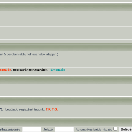
múlt 5 percben aktív felhasználók alapján.)
asználók
,
Regisztrált felhasználók
,
Támogatók
71
| Legújabb regisztrált tagunk:
T.P. T.G.
elhasználónév:
Jelszó:
Automatikus bejelentkezés