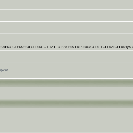
E63/E63LCI-E64/E64LCI-F06GC-F12-F13
,
E38-E65-F01/02/03/04-F01LCI-F02LCI-F04Hyb
opicot.