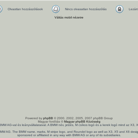
Olvastlan hozzászólások
Nincs olvasatlan hozzászólás
Lezárt
Váltás mobil nézetre
Powered by
phpBB
© 2000, 2002, 2005, 2007 phpBB Group
Magyar fordítás ©
Magyar phpBB Közösség
 BMW AG-val és leányvállalataival. A BMW név, jelzés, M csíkos logó és a kerek logó mind az X
th BMW AG. The BMW name, marks, M stripe logo, and Roundel logo as well as X3, X5 and X6 design
sponsored or affiliated in any way with BMW AG or any of its subsidiaries.