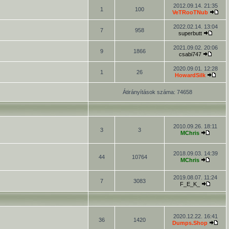
2012.09.14. 21:35
1
100
VeTRooTNub
2022.02.14. 13:04
7
958
superbutt
2021.09.02. 20:06
9
1866
csabi747
2020.09.01. 12:28
1
26
HowardSilk
Átirányítások száma: 74658
2010.09.26. 18:11
3
3
MChris
2018.09.03. 14:39
44
10764
MChris
2019.08.07. 11:24
7
3083
F_E_K_
2020.12.22. 16:41
36
1420
Dumps.Shop