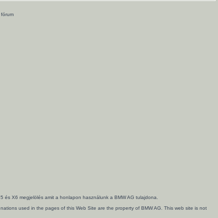
 fórum
3, X5 és X6 megjelölés amit a honlapon használunk a BMW AG tulajdona.
ations used in the pages of this Web Site are the property of BMW AG. This web site is not