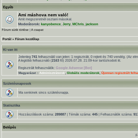
Egyéb
Ami máshova nem való!
Amit megszeretnél osztani másokal.
Moderátorok:
kanyobence
,
Jerry
,
MChris
,
jackson
Fórum sütik törlése
|
A csapat
Portál
»
Fórum kezdőlap
Ki van itt
Jelenleg
741
felhasználó van jelen: 1 regisztrált, 0 rejtett és 740 vendég. (Az el
A legtöbb felhasználó (
2163
fő) 2026.07.28. 21:09-kor tartózkodott itt.
Regisztrált felhasználók:
Google Adsense [Bot]
Magyarázat ::
Adminisztrátorok
,
Globális moderátorok
,
Újonnan regisztrált felh
Születésnaposok
Ma senkinek sincs születésnapja.
Statisztika
Hozzászólások száma:
289887
| Témák száma:
445
| Felhasználók száma:
91
Belépés
F