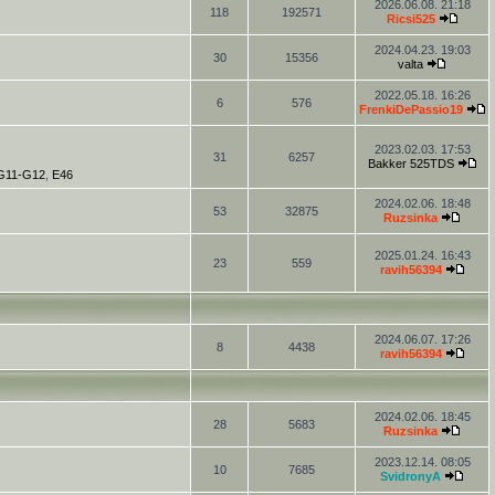
2026.06.08. 21:18
118
192571
Ricsi525
2024.04.23. 19:03
30
15356
valta
2022.05.18. 16:26
6
576
FrenkiDePassio19
2023.02.03. 17:53
31
6257
Bakker 525TDS
-G11-G12
,
E46
2024.02.06. 18:48
53
32875
Ruzsinka
2025.01.24. 16:43
23
559
ravih56394
2024.06.07. 17:26
8
4438
ravih56394
2024.02.06. 18:45
28
5683
Ruzsinka
2023.12.14. 08:05
10
7685
SvidronyA