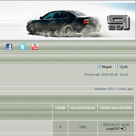
Blogok
GyIK
Pontos idő: 2026.08.08. 14:16
Időzóna: UTC + 1 óra [
nyi
]
Témák
Hozzászólások
Utolsó hozzászólás
2025.04.24. 19:50
8
1361
csabi747