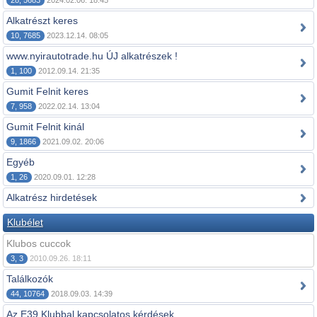
28, 5683
2024.02.06. 18:45
Alkatrészt keres
10, 7685
2023.12.14. 08:05
www.nyirautotrade.hu ÚJ alkatrészek !
1, 100
2012.09.14. 21:35
Gumit Felnit keres
7, 958
2022.02.14. 13:04
Gumit Felnit kinál
9, 1866
2021.09.02. 20:06
Egyéb
1, 26
2020.09.01. 12:28
Alkatrész hirdetések
Klubélet
Klubos cuccok
3, 3
2010.09.26. 18:11
Találkozók
44, 10764
2018.09.03. 14:39
Az E39 Klubbal kapcsolatos kérdések