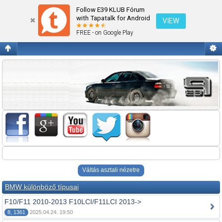
Fórum kezdőlap megtekintése
Follow E39 KLUB Fórum
with Tapatalk for Android
VIEW
FREE - on Google Play
Váltás asztali nézetre
BMW különböző típusai
F10/F11 2010-2013 F10LCI/F11LCI 2013->
8, 1361
2025.04.24. 19:50