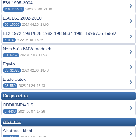
E39 1995-2004
118, 192571
2026.06.08. 21:18
E60/E61 2002-2010
30, 15356
2024.04.23. 19:03
E12 1972-1981/E28 1982-1988/E34 1988-1996 Az elődök!!
6, 576
2022.05.18. 16:26
Nem 5-ös BMW modelek.
31, 6257
2023.02.03. 17:53
Egyéb
53, 32875
2024.02.06. 18:48
Eladó autók
23, 559
2025.01.24. 16:43
Diagnosztika
OBDII/INPA/DIS
8, 4438
2024.06.07. 17:26
Alkatrész
Alkatrészt kínál