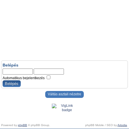
Belépés
Automatikus bejelentkezés
Váltás asztali nézetre
Powered by
phpBB
© phpBB Group.
phpBB Mobile / SEO by
Artodia
.