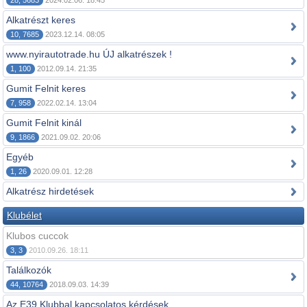
28, 5683
2024.02.06. 18:45
Alkatrészt keres
10, 7685
2023.12.14. 08:05
www.nyirautotrade.hu ÚJ alkatrészek !
1, 100
2012.09.14. 21:35
Gumit Felnit keres
7, 958
2022.02.14. 13:04
Gumit Felnit kinál
9, 1866
2021.09.02. 20:06
Egyéb
1, 26
2020.09.01. 12:28
Alkatrész hirdetések
Klubélet
Klubos cuccok
3, 3
2010.09.26. 18:11
Találkozók
44, 10764
2018.09.03. 14:39
Az E39 Klubbal kapcsolatos kérdések