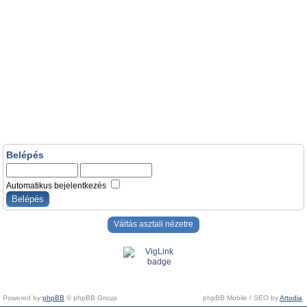
Belépés
Automatikus bejelentkezés
Váltás asztali nézetre
Powered by
phpBB
© phpBB Group.
phpBB Mobile / SEO by
Artodia
.