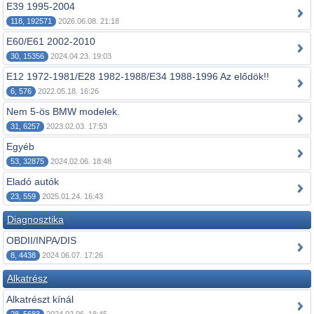
E39 1995-2004
118, 192571
2026.06.08. 21:18
E60/E61 2002-2010
30, 15356
2024.04.23. 19:03
E12 1972-1981/E28 1982-1988/E34 1988-1996 Az elődök!!
6, 576
2022.05.18. 16:26
Nem 5-ös BMW modelek.
31, 6257
2023.02.03. 17:53
Egyéb
53, 32875
2024.02.06. 18:48
Eladó autók
23, 559
2025.01.24. 16:43
Diagnosztika
OBDII/INPA/DIS
8, 4438
2024.06.07. 17:26
Alkatrész
Alkatrészt kínál