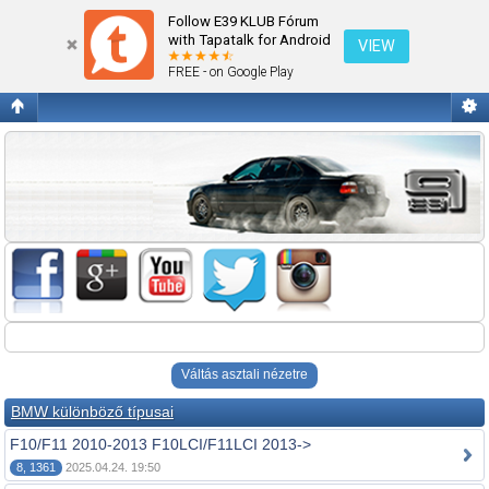
Fórum kezdőlap megtekintése
Follow E39 KLUB Fórum
with Tapatalk for Android
VIEW
FREE - on Google Play
Váltás asztali nézetre
BMW különböző típusai
F10/F11 2010-2013 F10LCI/F11LCI 2013->
8, 1361
2025.04.24. 19:50