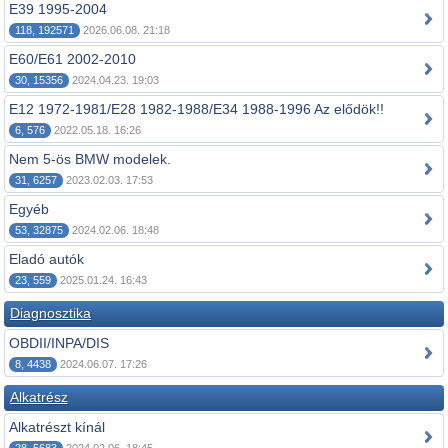
E39 1995-2004
118, 192571
2026.06.08. 21:18
E60/E61 2002-2010
30, 15356
2024.04.23. 19:03
E12 1972-1981/E28 1982-1988/E34 1988-1996 Az elődök!!
6, 576
2022.05.18. 16:26
Nem 5-ös BMW modelek.
31, 6257
2023.02.03. 17:53
Egyéb
53, 32875
2024.02.06. 18:48
Eladó autók
23, 559
2025.01.24. 16:43
Diagnosztika
OBDII/INPA/DIS
8, 4438
2024.06.07. 17:26
Alkatrész
Alkatrészt kínál