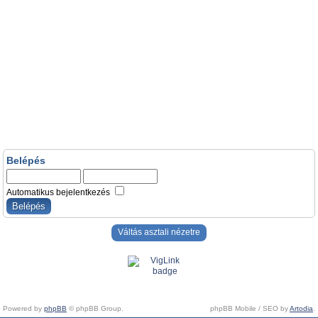
Belépés
Automatikus bejelentkezés
Váltás asztali nézetre
Powered by
phpBB
© phpBB Group.
phpBB Mobile / SEO by
Artodia
.