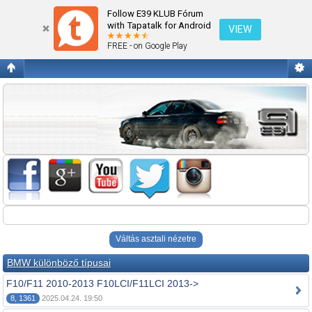
Fórum kezdőlap megtekintése
Follow E39 KLUB Fórum
with Tapatalk for Android
VIEW
FREE - on Google Play
Váltás asztali nézetre
BMW különböző típusai
F10/F11 2010-2013 F10LCI/F11LCI 2013->
8, 1361
2025.04.24. 19:50