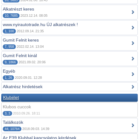
28, 5683
2024.02.06. 18:45
Alkatrészt keres
10, 7685
2023.12.14. 08:05
www.nyirautotrade.hu ÚJ alkatrészek !
1, 100
2012.09.14. 21:35
Gumit Felnit keres
7, 958
2022.02.14. 13:04
Gumit Felnit kinál
9, 1866
2021.09.02. 20:06
Egyéb
1, 26
2020.09.01. 12:28
Alkatrész hirdetések
Klubélet
Klubos cuccok
3, 3
2010.09.26. 18:11
Találkozók
44, 10764
2018.09.03. 14:39
Az E39 Klubbal kapcsolatos kérdések