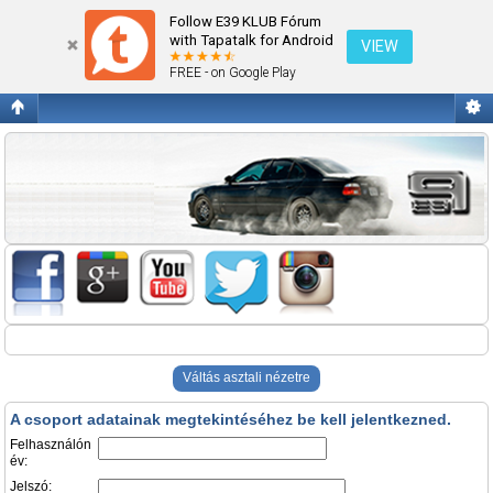
Belépés
Follow E39 KLUB Fórum
with Tapatalk for Android
VIEW
FREE - on Google Play
Váltás asztali nézetre
A csoport adatainak megtekintéséhez be kell jelentkezned.
Felhasználón
év:
Jelszó: