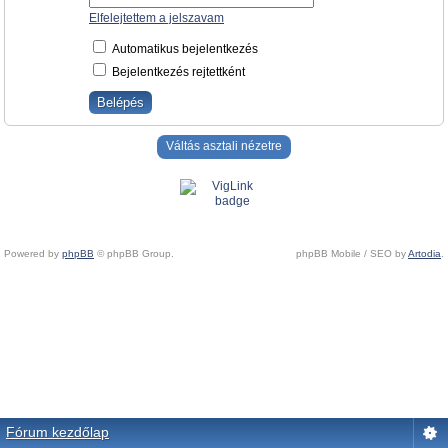
Elfelejtettem a jelszavam
Automatikus bejelentkezés
Bejelentkezés rejtettként
Váltás asztali nézetre
Powered by
phpBB
© phpBB Group.
phpBB Mobile / SEO by
Artodia
.
Fórum kezdőlap