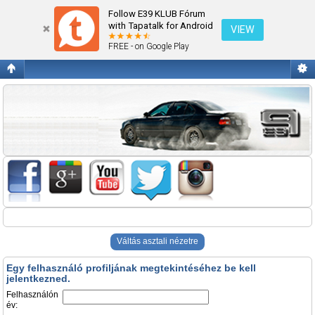
Belépés
Follow E39 KLUB Fórum
with Tapatalk for Android
VIEW
FREE - on Google Play
Váltás asztali nézetre
Egy felhasználó profiljának megtekintéséhez be kell
jelentkezned.
Felhasználón
év: