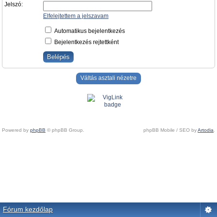
Jelszó:
Elfelejtettem a jelszavam
Automatikus bejelentkezés
Bejelentkezés rejtettként
Váltás asztali nézetre
Powered by
phpBB
© phpBB Group.
phpBB Mobile / SEO by
Artodia
.
Fórum kezdőlap