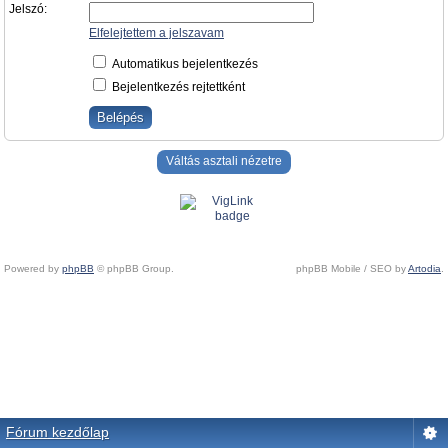
Jelszó:
Elfelejtettem a jelszavam
Automatikus bejelentkezés
Bejelentkezés rejtettként
Váltás asztali nézetre
Powered by
phpBB
© phpBB Group.
phpBB Mobile / SEO by
Artodia
.
Fórum kezdőlap