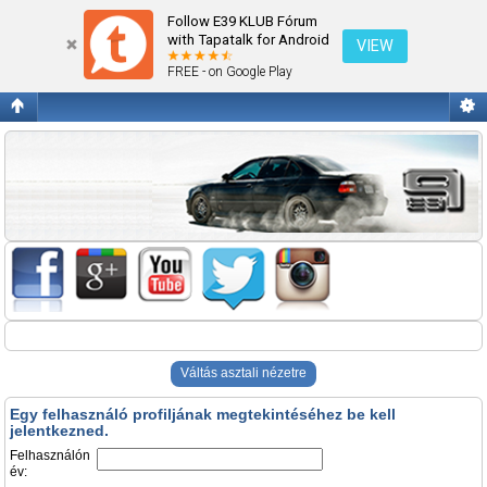
Belépés
Follow E39 KLUB Fórum
with Tapatalk for Android
VIEW
FREE - on Google Play
Váltás asztali nézetre
Egy felhasználó profiljának megtekintéséhez be kell
jelentkezned.
Felhasználón
év: