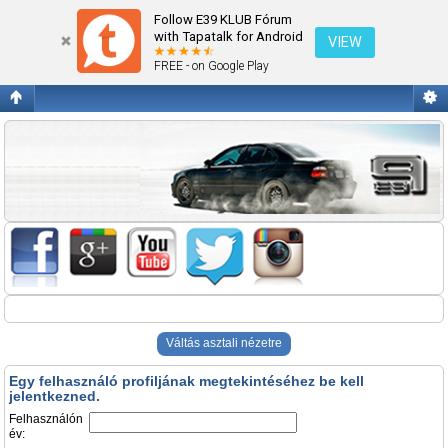
Belépés
Follow E39 KLUB Fórum
with Tapatalk for Android
VIEW
FREE - on Google Play
Váltás asztali nézetre
Egy felhasználó profiljának megtekintéséhez be kell
jelentkezned.
Felhasználón
év: