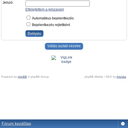
Jelszó:
Elfelejtettem a jelszavam
Automatikus bejelentkezés
Bejelentkezés rejtettként
Váltás asztali nézetre
Powered by
phpBB
© phpBB Group.
phpBB Mobile / SEO by
Artodia
.
Fórum kezdőlap