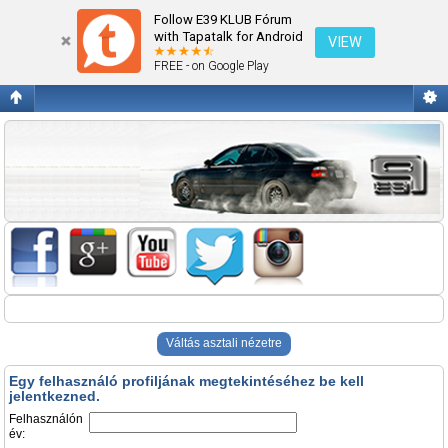
Belépés
Follow E39 KLUB Fórum
with Tapatalk for Android
VIEW
FREE - on Google Play
Váltás asztali nézetre
Egy felhasználó profiljának megtekintéséhez be kell
jelentkezned.
Felhasználón
év: