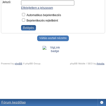
Jelszó:
Elfelejtettem a jelszavam
Automatikus bejelentkezés
Bejelentkezés rejtettként
Váltás asztali nézetre
Powered by
phpBB
© phpBB Group.
phpBB Mobile / SEO by
Artodia
.
Fórum kezdőlap