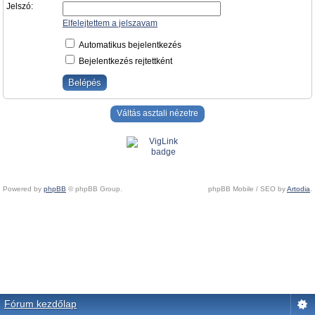
Jelszó:
Elfelejtettem a jelszavam
Automatikus bejelentkezés
Bejelentkezés rejtettként
Váltás asztali nézetre
Powered by
phpBB
© phpBB Group.
phpBB Mobile / SEO by
Artodia
.
Fórum kezdőlap