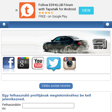
Belépés
Follow E39 KLUB Fórum
with Tapatalk for Android
VIEW
FREE - on Google Play
Váltás asztali nézetre
Egy felhasználó profiljának megtekintéséhez be kell
jelentkezned.
Felhasználón
év: