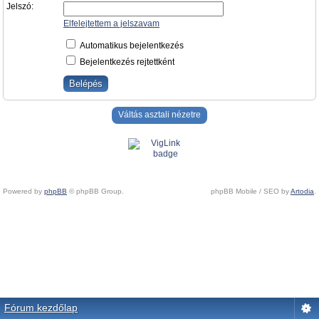
Jelszó:
Elfelejtettem a jelszavam
Automatikus bejelentkezés
Bejelentkezés rejtettként
Váltás asztali nézetre
Powered by
phpBB
© phpBB Group.
phpBB Mobile / SEO by
Artodia
.
Fórum kezdőlap