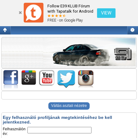
Belépés
Follow E39 KLUB Fórum
with Tapatalk for Android
VIEW
FREE - on Google Play
Váltás asztali nézetre
Egy felhasználó profiljának megtekintéséhez be kell
jelentkezned.
Felhasználón
év: