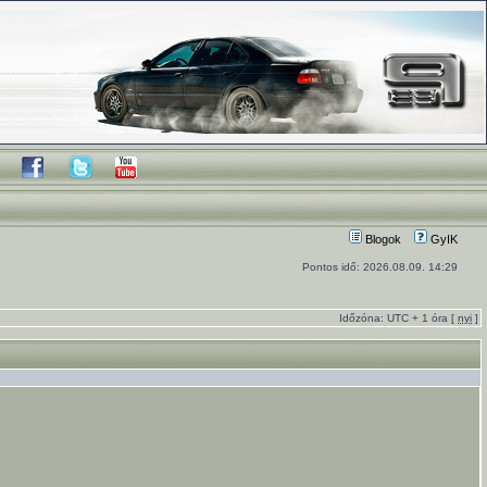
Blogok
GyIK
Pontos idő: 2026.08.09. 14:29
Időzóna: UTC + 1 óra [
nyi
]