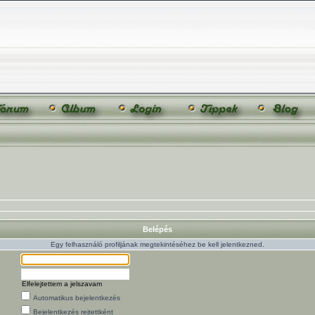
Belépés
Egy felhasználó profiljának megtekintéséhez be kell jelentkezned.
Elfelejtettem a jelszavam
Automatikus bejelentkezés
Bejelentkezés rejtettként