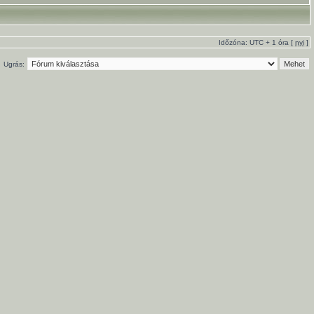
Időzóna: UTC + 1 óra [
nyi
]
Ugrás: