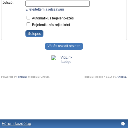
Jelszó:
Elfelejtettem a jelszavam
Automatikus bejelentkezés
Bejelentkezés rejtettként
Váltás asztali nézetre
Powered by
phpBB
© phpBB Group.
phpBB Mobile / SEO by
Artodia
.
Fórum kezdőlap