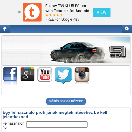
Belépés
Follow E39 KLUB Fórum
with Tapatalk for Android
VIEW
FREE - on Google Play
Váltás asztali nézetre
Egy felhasználó profiljának megtekintéséhez be kell
jelentkezned.
Felhasználón
év: