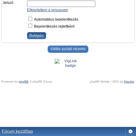
Jelszó:
Elfelejtettem a jelszavam
Automatikus bejelentkezés
Bejelentkezés rejtettként
Váltás asztali nézetre
Powered by
phpBB
© phpBB Group.
phpBB Mobile / SEO by
Artodia
.
Fórum kezdőlap