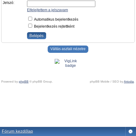
Jelszó:
Elfelejtettem a jelszavam
Automatikus bejelentkezés
Bejelentkezés rejtettként
Váltás asztali nézetre
Powered by
phpBB
© phpBB Group.
phpBB Mobile / SEO by
Artodia
.
Fórum kezdőlap