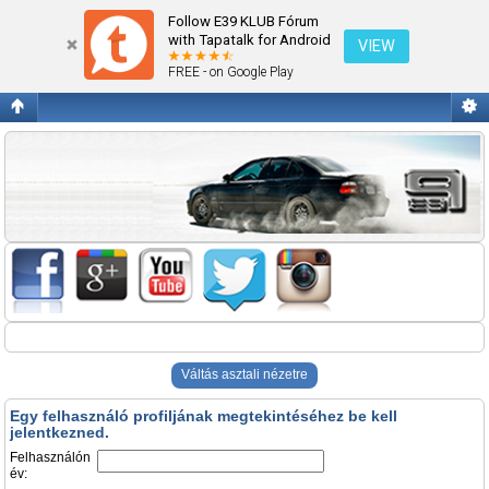
Belépés
Follow E39 KLUB Fórum
with Tapatalk for Android
VIEW
FREE - on Google Play
Váltás asztali nézetre
Egy felhasználó profiljának megtekintéséhez be kell
jelentkezned.
Felhasználón
év: