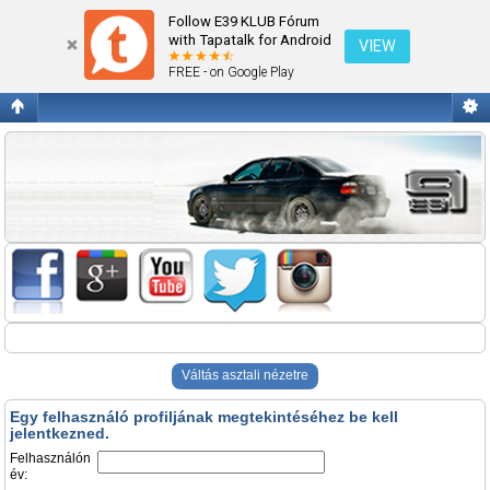
Belépés
Follow E39 KLUB Fórum
with Tapatalk for Android
VIEW
FREE - on Google Play
Váltás asztali nézetre
Egy felhasználó profiljának megtekintéséhez be kell
jelentkezned.
Felhasználón
év: