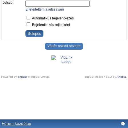
Jelszó:
Elfelejtettem a jelszavam
Automatikus bejelentkezés
Bejelentkezés rejtettként
Váltás asztali nézetre
Powered by
phpBB
© phpBB Group.
phpBB Mobile / SEO by
Artodia
.
Fórum kezdőlap