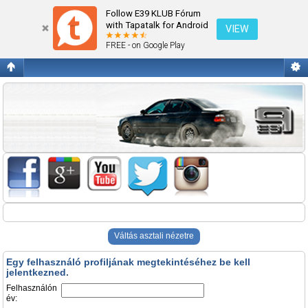
Belépés
Follow E39 KLUB Fórum
with Tapatalk for Android
VIEW
FREE - on Google Play
Váltás asztali nézetre
Egy felhasználó profiljának megtekintéséhez be kell
jelentkezned.
Felhasználón
év: