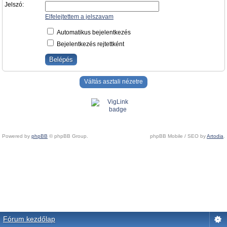
Jelszó:
Elfelejtettem a jelszavam
Automatikus bejelentkezés
Bejelentkezés rejtettként
Váltás asztali nézetre
Powered by
phpBB
© phpBB Group.
phpBB Mobile / SEO by
Artodia
.
Fórum kezdőlap