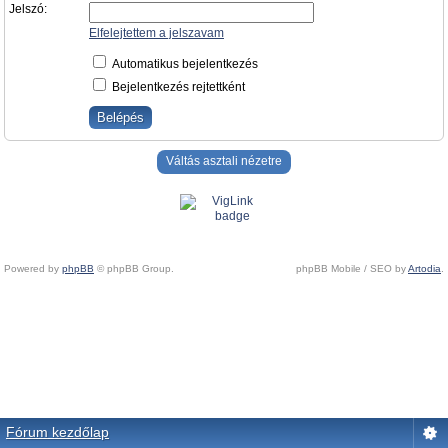
Jelszó:
Elfelejtettem a jelszavam
Automatikus bejelentkezés
Bejelentkezés rejtettként
Váltás asztali nézetre
Powered by
phpBB
© phpBB Group.
phpBB Mobile / SEO by
Artodia
.
Fórum kezdőlap