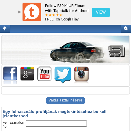
Belépés
Follow E39 KLUB Fórum
with Tapatalk for Android
VIEW
FREE - on Google Play
Váltás asztali nézetre
Egy felhasználó profiljának megtekintéséhez be kell
jelentkezned.
Felhasználón
év: