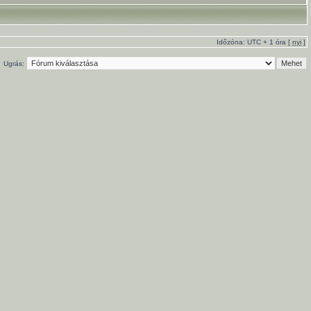
Időzóna: UTC + 1 óra [
nyi
]
Ugrás: