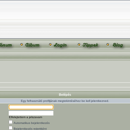
Belépés
Egy felhasználó profiljának megtekintéséhez be kell jelentkezned.
Elfelejtettem a jelszavam
Automatikus bejelentkezés
Bejelentkezés rejtettként