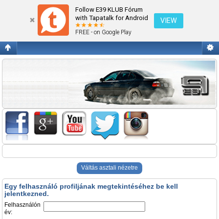
Belépés
Follow E39 KLUB Fórum
with Tapatalk for Android
VIEW
FREE - on Google Play
Váltás asztali nézetre
Egy felhasználó profiljának megtekintéséhez be kell
jelentkezned.
Felhasználón
év: