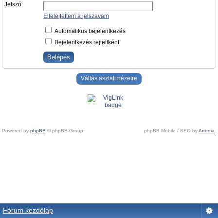
Jelszó:
Elfelejtettem a jelszavam
Automatikus bejelentkezés
Bejelentkezés rejtettként
Váltás asztali nézetre
Powered by
phpBB
© phpBB Group.
phpBB Mobile / SEO by
Artodia
.
Fórum kezdőlap