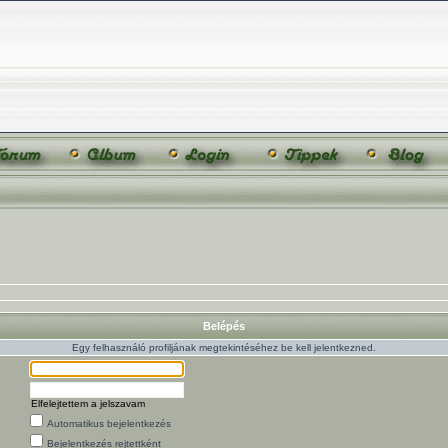
Belépés
Egy felhasználó profiljának megtekintéséhez be kell jelentkezned.
Elfelejtettem a jelszavam
Automatikus bejelentkezés
Bejelentkezés rejtettként