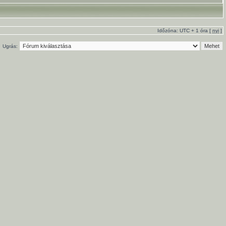
Időzóna: UTC + 1 óra [
nyi
]
Ugrás: