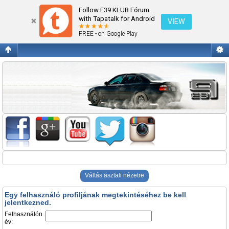
Belépés
Follow E39 KLUB Fórum
with Tapatalk for Android
VIEW
FREE - on Google Play
Váltás asztali nézetre
Egy felhasználó profiljának megtekintéséhez be kell
jelentkezned.
Felhasználón
év: