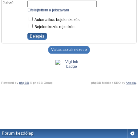
Jelszó:
Elfelejtettem a jelszavam
Automatikus bejelentkezés
Bejelentkezés rejtettként
Váltás asztali nézetre
Powered by
phpBB
© phpBB Group.
phpBB Mobile / SEO by
Artodia
.
Fórum kezdőlap